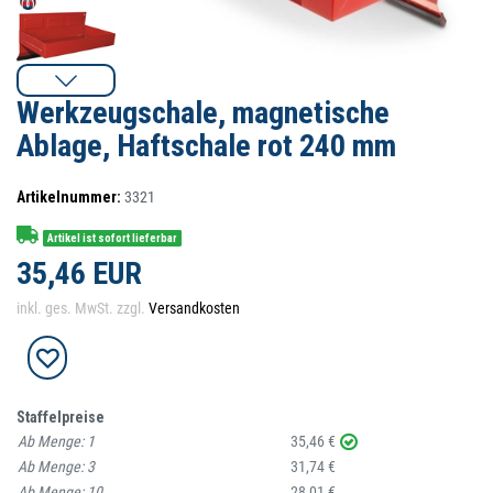
Werkzeugschale, magnetische
Ablage, Haftschale rot 240 mm
Artikelnummer:
3321
Artikel ist sofort lieferbar
35,46 EUR
inkl. ges. MwSt. zzgl.
Versandkosten
Staffelpreise
Ab Menge:
1
35,46 €
Ab Menge:
3
31,74 €
Ab Menge:
10
28,01 €