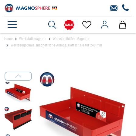
Home
Werkstattmagnete
Werkstatthilfen Magnete
Werkzeugschale, magnetische Ablage, Haftschale rot 240 mm