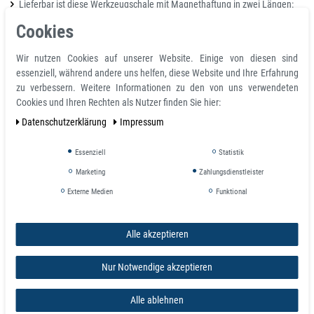
Lieferbar ist diese Werkzeugschale mit Magnethaftung in zwei Längen:
210 mm, 240 mm und 310 mm
Cookies
Länge (mm): 240
Breite B (mm): 115
Wir nutzen Cookies auf unserer Website. Einige von diesen sind
Höhe (mm): 30
essenziell, während andere uns helfen, diese Website und Ihre Erfahrung
Haftkraft (N): 60
zu verbessern. Weitere Informationen zu den von uns verwendeten
Farbe: Rot
Cookies und Ihren Rechten als Nutzer finden Sie hier:
Gewicht (kg): 0.746 kg
Daten­schutz­erklärung
Impressum
Details:
Essenziell
Statistik
Artikeltyp: Magnet
Marketing
Zahlungsdienstleister
Ausführung: Magnetbox, Magnetschale
Externe Medien
Funktional
Einsatzbereich: Innen, Außen, Nassbereich
Anwendung: Aufbewahren
Anwendungsbereich: Schrauben, Garage, Installationsarbeiten
Alle akzeptieren
Räume: Keller, Werkstatt
Material: Metall
Materialspezifizierung: Ferrit
Nur Notwendige akzeptieren
Grundfarbe: Rot
Hinweis: zur Aufbewahrung von Werkzeugen und Kleinteilen, Schutz der
Alle ablehnen
Oberflächen durch gummierte Magnete