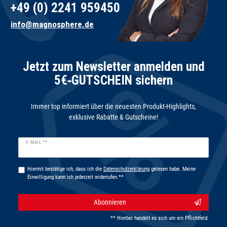
+49 (0) 2241 959450
info@magnosphere.de
Jetzt zum Newsletter anmelden und
5€‑GUTSCHEIN sichern
Immer top informiert über die neuesten Produkt-Highlights,
exklusive Rabatte & Gutscheine!
Newsletter
E-MAIL **
Honig
Hiermit bestätige ich, dass ich die
Daten­schutz­erklärung
gelesen habe. Meine
Einwilligung kann ich jederzeit widerrufen.**
Abonnieren
** Hierbei handelt es sich um ein Pflichtfeld.