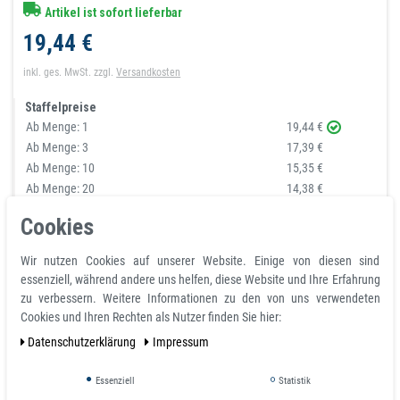
Artikel ist sofort lieferbar
19,44 €
inkl. ges. MwSt.
zzgl.
Versandkosten
Staffelpreise
Ab Menge:
1
19,44 €
Ab Menge:
3
17,39 €
Ab Menge:
10
15,35 €
Ab Menge:
20
14,38 €
Ab Menge:
40
13,60 €
Cookies
Ab Menge: 100
anfragen
Wir nutzen Cookies auf unserer Website. Einige von diesen sind
essenziell, während andere uns helfen, diese Website und Ihre Erfahrung
Warenkorb
zu verbessern. Weitere Informationen zu den von uns verwendeten
Cookies und Ihren Rechten als Nutzer finden Sie hier:
Daten­schutz­erklärung
Impressum
Essenziell
Statistik