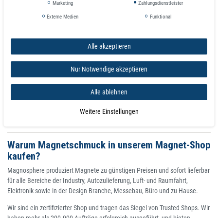
Marketing
Zahlungsdienstleister
Externe Medien
Funktional
Magnetarmbänder - Magnetschmuck
Alle akzeptieren
Magnetarmbänder chöne Armbänder aus Silicone, Germanium, Titan und
aus Edelstahl gefertigt. Mit Magneten nicht nur für Ihre Schönheit, sondern
Nur Notwendige akzeptieren
auch mit magnetischen Heilungseffekten. Die Magnettherapie oder
Magnetfeldtherapie kommt aus der Alternativmedizin. Hier werden
Patienten einem Magnetfeld ausgesetzt, das von außen auf den
Alle ablehnen
Organismus wirkt. Das Energy Magnetarmband erzeugt mit den
eingesetzten Magneten ein lokales Magnetfeld, das eine positive Wirkung
Weitere Einstellungen
auf den Körper haben kann.
Warum Magnetschmuck in unserem Magnet-Shop
kaufen?
Magnosphere produziert Magnete zu günstigen Preisen und sofort lieferbar
für alle Bereiche der Industry, Autozulieferung, Luft- und Raumfahrt,
Elektronik sowie in der Design Branche, Messebau, Büro und zu Hause.
Wir sind ein zertifizierter Shop und tragen das Siegel von Trusted Shops. Wir