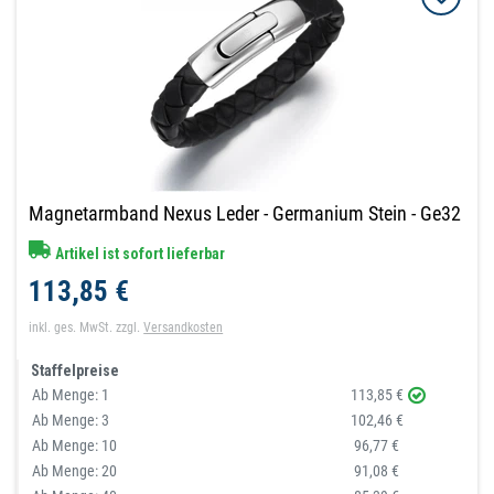
Magnetarmband Nexus Leder - Germanium Stein - Ge32
Artikel ist sofort lieferbar
113,85 €
inkl. ges. MwSt.
zzgl.
Versandkosten
Staffelpreise
Ab Menge:
1
113,85 €
Ab Menge:
3
102,46 €
Ab Menge:
10
96,77 €
Ab Menge:
20
91,08 €