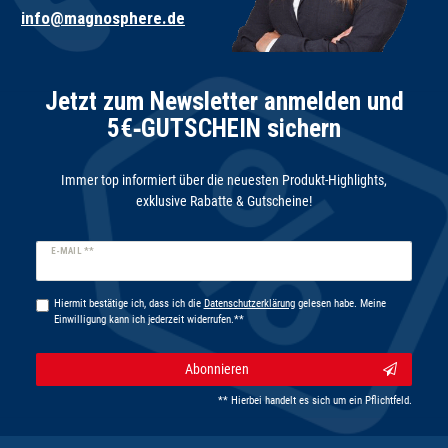
info@magnosphere.de
Jetzt zum Newsletter anmelden und
5€‑GUTSCHEIN sichern
Immer top informiert über die neuesten Produkt-Highlights,
exklusive Rabatte & Gutscheine!
Newsletter
E-MAIL **
Honig
Hiermit bestätige ich, dass ich die
Daten­schutz­erklärung
gelesen habe. Meine
Einwilligung kann ich jederzeit widerrufen.**
Abonnieren
** Hierbei handelt es sich um ein Pflichtfeld.