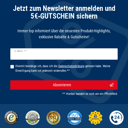
Jetzt zum Newsletter anmelden und
5€‑GUTSCHEIN sichern
Immer top informiert über die neuesten Produkt-Highlights,
exklusive Rabatte & Gutscheine!
Newsletter
E-MAIL **
Honig
Hiermit bestätige ich, dass ich die
Daten­schutz­erklärung
gelesen habe. Meine
Einwilligung kann ich jederzeit widerrufen.**
Abonnieren
** Hierbei handelt es sich um ein Pflichtfeld.