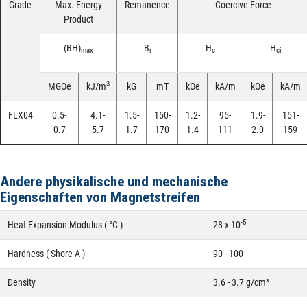
Grade
Max. Energy
Remanence
Coercive Force
Product
(BH)
B
H
H
max
r
c
ci
3
MGOe
kJ/m
kG
mT
kOe
kA/m
kOe
kA/m
FLX04
0.5-
4.1-
1.5-
150-
1.2-
95-
1.9-
151-
0.7
5.7
1.7
170
1.4
111
2.0
159
Andere physikalische und mechanische
Eigenschaften von Magnetstreifen
-5
Heat Expansion Modulus ( °C )
28 x 10
Hardness ( Shore A )
90 - 100
Density
3.6 - 3.7 g/cm³