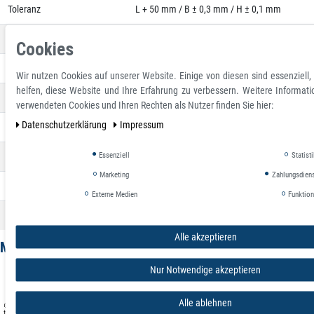
Toleranz
L + 50 mm / B ± 0,3 mm / H ± 0,1 mm
Gewicht
ca. 305 g / lfm
Cookies
Volumen
ca. 85 cm³ / lfm.
Wir nutzen Cookies auf unserer Website. Einige von diesen sind essenziell
helfen, diese Website und Ihre Erfahrung zu verbessern. Weitere Informat
Remanenz (Br)
185 - 200 mT
verwendeten Cookies und Ihren Rechten als Nutzer finden Sie hier:
Daten­schutz­erklärung
Impressum
Koerzitivfeldstärke (HcB)
90 - 110 kA/m
Essenziell
Statisti
Koerzitivfeldstärke (HcJ)
125 - 150 kA/m
Marketing
Zahlungsdienst
Energieprodukt (BHmax)
6 - 7 kJ/m³
Externe Medien
Funktion
max. Einsatztemperatur
80 °C
Alle akzeptieren
Magnetisierungsmuster
Nur Notwendige akzeptieren
Alle ablehnen