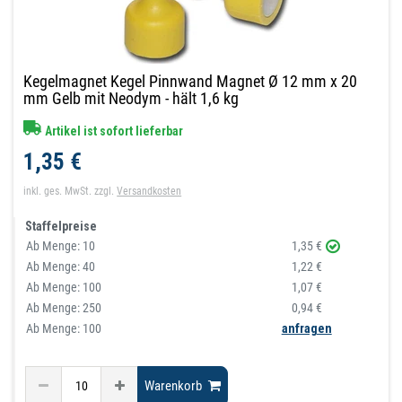
Kegelmagnet Kegel Pinnwand Magnet Ø 12 mm x 20
mm Gelb mit Neodym - hält 1,6 kg
Artikel ist sofort lieferbar
1,35 €
inkl. ges. MwSt.
zzgl.
Versandkosten
Staffelpreise
Ab Menge:
10
1,35 €
Ab Menge:
40
1,22 €
Ab Menge:
100
1,07 €
Ab Menge:
250
0,94 €
Ab Menge: 100
anfragen
Warenkorb