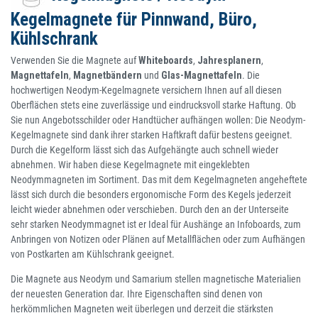
Kegelmagnete für Pinnwand, Büro,
Kühlschrank
Verwenden Sie die Magnete auf
Whiteboards
,
Jahresplanern
,
Magnettafeln
,
Magnetbändern
und
Glas-Magnettafeln
. Die
hochwertigen Neodym-Kegelmagnete versichern Ihnen auf all diesen
Oberflächen stets eine zuverlässige und eindrucksvoll starke Haftung. Ob
Sie nun Angebotsschilder oder Handtücher aufhängen wollen: Die Neodym-
Kegelmagnete sind dank ihrer starken Haftkraft dafür bestens geeignet.
Durch die Kegelform lässt sich das Aufgehängte auch schnell wieder
abnehmen. Wir haben diese Kegelmagnete mit eingeklebten
Neodymmagneten im Sortiment. Das mit dem Kegelmagneten angeheftete
lässt sich durch die besonders ergonomische Form des Kegels jederzeit
leicht wieder abnehmen oder verschieben. Durch den an der Unterseite
sehr starken Neodymmagnet ist er Ideal für Aushänge an Infoboards, zum
Anbringen von Notizen oder Plänen auf Metallflächen oder zum Aufhängen
von Postkarten am Kühlschrank geeignet.
Die Magnete aus Neodym und Samarium stellen magnetische Materialien
der neuesten Generation dar. Ihre Eigenschaften sind denen von
herkömmlichen Magneten weit überlegen und derzeit die stärksten