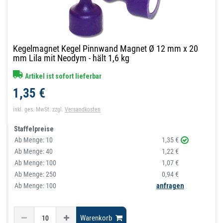
Kegelmagnet Kegel Pinnwand Magnet Ø 12 mm x 20
mm Lila mit Neodym - hält 1,6 kg
Artikel ist sofort lieferbar
1,35 €
inkl. ges. MwSt.
zzgl.
Versandkosten
Staffelpreise
Ab Menge:
10
1,35 €
Ab Menge:
40
1,22 €
Ab Menge:
100
1,07 €
Ab Menge:
250
0,94 €
Ab Menge: 100
anfragen
Warenkorb