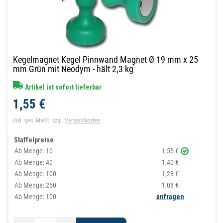
Kegelmagnet Kegel Pinnwand Magnet Ø 19 mm x 25
mm Grün mit Neodym - hält 2,3 kg
Artikel ist sofort lieferbar
1,55 €
inkl. ges. MwSt.
zzgl.
Versandkosten
Staffelpreise
Ab Menge:
10
1,55 €
Ab Menge:
40
1,40 €
Ab Menge:
100
1,23 €
Ab Menge:
250
1,08 €
Ab Menge: 100
anfragen