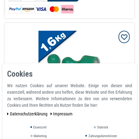
Cookies
Wir nutzen Cookies auf unserer Website. Einige von diesen sind
essenziell, während andere uns helfen, diese Website und Ihre Erfahrung
Kegelmagnet Kegel Pinnwand Magnet Ø 12 mm x 20
zu verbessern. Weitere Informationen zu den von uns verwendeten
mm Grün mit Neodym - hält 1,6 kg
Cookies und Ihren Rechten als Nutzer finden Sie hier:
Daten­schutz­erklärung
Impressum
Artikel ist sofort lieferbar
1,35 €
Essenziell
Statistik
Marketing
Zahlungsdienstleister
inkl. ges. MwSt.
zzgl.
Versandkosten