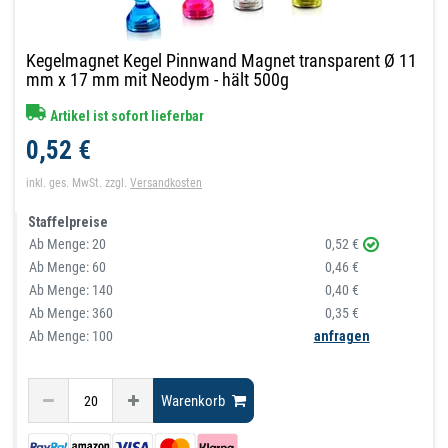
Kegelmagnet Kegel Pinnwand Magnet transparent Ø 11
mm x 17 mm mit Neodym - hält 500g
Artikel ist sofort lieferbar
0,52 €
inkl. ges. MwSt.
zzgl.
Versandkosten
Staffelpreise
Ab Menge:
20
0,52 €
Ab Menge:
60
0,46 €
Ab Menge:
140
0,40 €
Ab Menge:
360
0,35 €
Ab Menge: 100
anfragen
Warenkorb