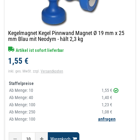
Kegelmagnet Kegel Pinnwand Magnet Ø 19 mm x 25
mm Blau mit Neodym - hält 2,3 kg
Artikel ist sofort lieferbar
1,55 €
inkl. ges. MwSt.
zzgl.
Versandkosten
Staffelpreise
Ab Menge:
10
1,55 €
Ab Menge:
40
1,40 €
Ab Menge:
100
1,23 €
Ab Menge:
250
1,08 €
Ab Menge: 100
anfragen
Warenkorb