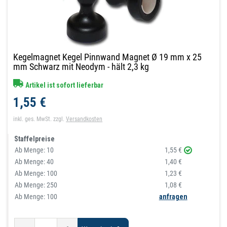
Kegelmagnet Kegel Pinnwand Magnet Ø 19 mm x 25
mm Schwarz mit Neodym - hält 2,3 kg
Artikel ist sofort lieferbar
1,55 €
inkl. ges. MwSt.
zzgl.
Versandkosten
Staffelpreise
Ab Menge:
10
1,55 €
Ab Menge:
40
1,40 €
Ab Menge:
100
1,23 €
Ab Menge:
250
1,08 €
Ab Menge: 100
anfragen