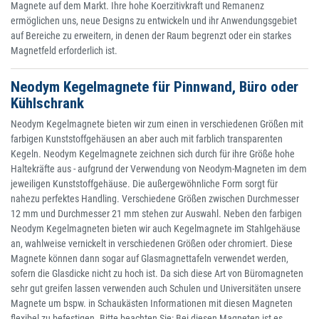
Magnete auf dem Markt. Ihre hohe Koerzitivkraft und Remanenz
ermöglichen uns, neue Designs zu entwickeln und ihr Anwendungsgebiet
auf Bereiche zu erweitern, in denen der Raum begrenzt oder ein starkes
Magnetfeld erforderlich ist.
Neodym Kegelmagnete für Pinnwand, Büro oder
Kühlschrank
Neodym Kegelmagnete bieten wir zum einen in verschiedenen Größen mit
farbigen Kunststoffgehäusen an aber auch mit farblich transparenten
Kegeln. Neodym Kegelmagnete zeichnen sich durch für ihre Größe hohe
Haltekräfte aus - aufgrund der Verwendung von Neodym-Magneten im dem
jeweiligen Kunststoffgehäuse. Die außergewöhnliche Form sorgt für
nahezu perfektes Handling. Verschiedene Größen zwischen Durchmesser
12 mm und Durchmesser 21 mm stehen zur Auswahl. Neben den farbigen
Neodym Kegelmagneten bieten wir auch Kegelmagnete im Stahlgehäuse
an, wahlweise vernickelt in verschiedenen Größen oder chromiert. Diese
Magnete können dann sogar auf Glasmagnettafeln verwendet werden,
sofern die Glasdicke nicht zu hoch ist. Da sich diese Art von Büromagneten
sehr gut greifen lassen verwenden auch Schulen und Universitäten unsere
Magnete um bspw. in Schaukästen Informationen mit diesen Magneten
flexibel zu befestigen. Bitte beachten Sie: Bei diesen Magneten ist es