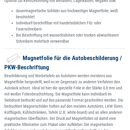
Optimal zur Kennzeichnung von Behältern, Lagerkästen, Regalen usw:
dauermagnetische Schilder aus hochwertiger Magnetfolie, weiß
beschichtet
Individuell beschriftbar mit handelsüblichen Filz- oder
Faserschreibern
Bei Beschriftung mit wasserlöslichen oder trocken abwischbaren
Schreibern mehrfach verwendbar
Magnetfolie für die Autobeschilderung /
PKW-Beschriftung
Beschilderung und Werbetafeln an Autotüren werden meistens aus
Magnetfolie hergestellt, weil es im Gegensatz zu anderen Verfahren den
Autolack schont. Ideal ist hier die spezielle Folie in der Stärke 0,8 mm und
mit weißer Folienbeschichtung. Die Magnetfolie kann individuell im
Siebdruck bedruckt und auf das passende Format geschnitten werden. Die
bedruckten Magnetschilder haften auf den meisten Autotüren, LKW-Türen,
Kotflügeln, Kühlschränken, Tafeln (z.B. white-board) und an allen anderen
magnetischen Oberflächen. Der Druck auf Magnetfolien ist damit eine
praktische Alternative zum Plakat oder Aufkleber. Die magnetischen