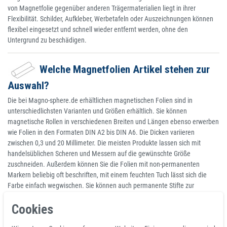
von Magnetfolie gegenüber anderen Trägermaterialien liegt in ihrer
Flexibilität. Schilder, Aufkleber, Werbetafeln oder Auszeichnungen können
flexibel eingesetzt und schnell wieder entfernt werden, ohne den
Untergrund zu beschädigen.
Welche Magnetfolien Artikel stehen zur
Auswahl?
Die bei Magno-sphere.de erhältlichen magnetischen Folien sind in
unterschiedlichsten Varianten und Größen erhältlich. Sie können
magnetische Rollen in verschiedenen Breiten und Längen ebenso erwerben
wie Folien in den Formaten DIN A2 bis DIN A6. Die Dicken variieren
zwischen 0,3 und 20 Millimeter. Die meisten Produkte lassen sich mit
handelsüblichen Scheren und Messern auf die gewünschte Größe
zuschneiden. Außerdem können Sie die Folien mit non-permanenten
Markern beliebig oft beschriften, mit einem feuchten Tuch lässt sich die
Farbe einfach wegwischen. Sie können auch permanente Stifte zur
einmaligen Beschriftung verwenden oder die Folie selbst bedrucken. Die
Cookies
Magnetfolien sind in Dunkelbraun, in Weiß und vielen verschiedenen
Farben verfügbar.