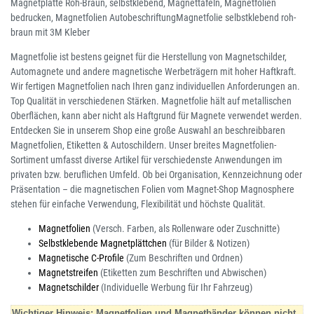
Magnetplatte Roh-Braun, selbstklebend, Magnettafeln, Magnetfolien
bedrucken, Magnetfolien AutobeschriftungMagnetfolie selbstklebend roh-
braun mit 3M Kleber
Magnetfolie ist bestens geignet für die Herstellung von Magnetschilder,
Automagnete und andere magnetische Werbeträgern mit hoher Haftkraft.
Wir fertigen Magnetfolien nach Ihren ganz individuellen Anforderungen an.
Top Qualität in verschiedenen Stärken. Magnetfolie hält auf metallischen
Oberflächen, kann aber nicht als Haftgrund für Magnete verwendet werden.
Entdecken Sie in unserem Shop eine große Auswahl an beschreibbaren
Magnetfolien, Etiketten & Autoschildern. Unser breites Magnetfolien-
Sortiment umfasst diverse Artikel für verschiedenste Anwendungen im
privaten bzw. beruflichen Umfeld. Ob bei Organisation, Kennzeichnung oder
Präsentation – die magnetischen Folien vom Magnet-Shop Magnosphere
stehen für einfache Verwendung, Flexibilität und höchste Qualität.
Magnetfolien
(Versch. Farben, als Rollenware oder Zuschnitte)
Selbstklebende Magnetplättchen
(für Bilder & Notizen)
Magnetische C-Profile
(Zum Beschriften und Ordnen)
Magnetstreifen
(Etiketten zum Beschriften und Abwischen)
Magnetschilder
(Individuelle Werbung für Ihr Fahrzeug)
Wichtiger Hinweis: Magnetfolien und Magnetbänder können nicht