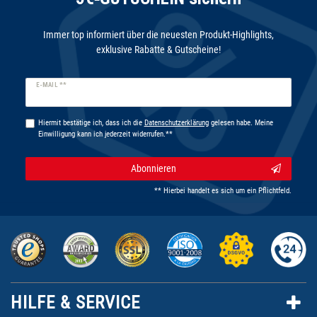
Immer top informiert über die neuesten Produkt-Highlights,
exklusive Rabatte & Gutscheine!
Newsletter
E-MAIL **
Honig
Hiermit bestätige ich, dass ich die
Daten­schutz­erklärung
gelesen habe. Meine
Einwilligung kann ich jederzeit widerrufen.**
Abonnieren
** Hierbei handelt es sich um ein Pflichtfeld.
HILFE & SERVICE