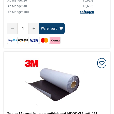
Ab Menge:
20
116,92 €
Ab Menge:
40
110,60 €
Ab Menge: 100
anfragen
Warenkorb
Power-Magnetfolie selbstklebend NEODYM mit 3M