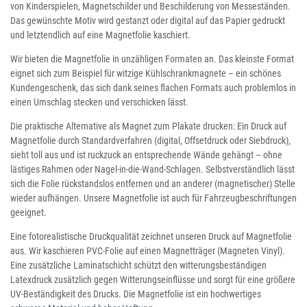
von Kinderspielen, Magnetschilder und Beschilderung von Messeständen.
Das gewünschte Motiv wird gestanzt oder digital auf das Papier gedruckt
und letztendlich auf eine Magnetfolie kaschiert.
Wir bieten die Magnetfolie in unzähligen Formaten an. Das kleinste Format
eignet sich zum Beispiel für witzige Kühlschrankmagnete – ein schönes
Kundengeschenk, das sich dank seines flachen Formats auch problemlos in
einen Umschlag stecken und verschicken lässt.
Die praktische Alternative als Magnet zum Plakate drucken: Ein Druck auf
Magnetfolie durch Standardverfahren (digital, Offsetdruck oder Siebdruck),
sieht toll aus und ist ruckzuck an entsprechende Wände gehängt – ohne
lästiges Rahmen oder Nagel-in-die-Wand-Schlagen. Selbstverständlich lässt
sich die Folie rückstandslos entfernen und an anderer (magnetischer) Stelle
wieder aufhängen. Unsere Magnetfolie ist auch für Fahrzeugbeschriftungen
geeignet.
Eine fotorealistische Druckqualität zeichnet unseren Druck auf Magnetfolie
aus. Wir kaschieren PVC-Folie auf einen Magnetträger (Magneten Vinyl).
Eine zusätzliche Laminatschicht schützt den witterungsbeständigen
Latexdruck zusätzlich gegen Witterungseinflüsse und sorgt für eine größere
UV-Beständigkeit des Drucks. Die Magnetfolie ist ein hochwertiges