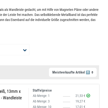
 als als Wandleiste gedacht, um mit Hilfe von Magneten Pläne oder andere
e der Leiste frei machen. Das selbstklebende Metallband ist das perfekte
ann das Eisenband auf die individuelle Größe zugeschnitten werden, das
Staffelpreise
weiß, 13mm x
Ab Menge:
1
21,53 €
- Wandleiste
Ab Menge:
3
19,27 €
Ab Menge:
10
17,01 €