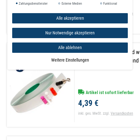
109,51 €
Zahlungsdienstleister
Externe Medien
Funktional
inkl. ges. MwSt.
zzgl.
Versandkosten
Alle akzeptieren
Nur Notwendige akzeptieren
Alle ablehnen
Metallband selbstklebend we
mm, Meterware - Haftgrund
Weitere Einstellungen
Artikel ist sofort lieferbar
4,39 €
inkl. ges. MwSt.
zzgl.
Versandkosten