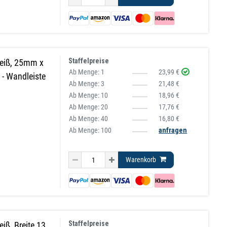
Staffelpreise
weiß, 25mm x
Ab Menge:
1
23,99 €
- Wandleiste
Ab Menge:
3
21,48 €
Ab Menge:
10
18,96 €
Ab Menge:
20
17,76 €
Ab Menge:
40
16,80 €
Ab Menge: 100
anfragen
Warenkorb
Staffelpreise
iß, Breite 13