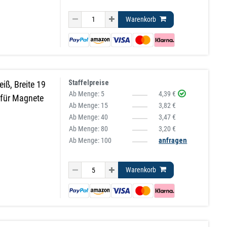
Warenkorb
Staffelpreise
iß, Breite 19
Ab Menge:
5
4,39 €
 für Magnete
Ab Menge:
15
3,82 €
Ab Menge:
40
3,47 €
Ab Menge:
80
3,20 €
Ab Menge: 100
anfragen
Warenkorb