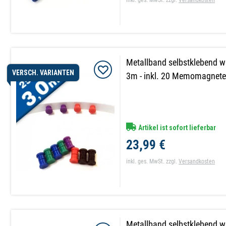
Metallband selbstklebend 
VERSCH. VARIANTEN
3m - inkl. 20 Memomagnete 
Artikel ist sofort lieferbar
23,99 €
inkl. ges. MwSt.
zzgl.
Versandkosten
Metallband selbstklebend we