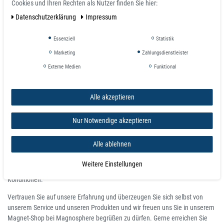
Cookies und Ihren Rechten als Nutzer finden Sie hier:
Daten­schutz­erklärung
Impressum
Warum Namensschilder Magnet in unserem
Magnet-Shop kaufen?
Essenziell
Statistik
Magnosphere produziert Magnete zu günstigen Preisen und sofort lieferbar
Marketing
Zahlungsdienstleister
für alle Bereiche der Industry, Autozulieferung, Luft- und Raumfahrt,
Externe Medien
Funktional
Elektronik sowie in der Design Branche, Messebau, Büro und zu Hause.
Wir sind ein zertifizierter Shop und tragen das Siegel von Trusted Shops. Wir
Alle akzeptieren
haben mehr als 200.000 Aufträge erfolgreich ausgeführt, und bieten
unserem stetig wachsenden Kundenstamm einen Kundenservice rund um
die Uhr.
Nur Notwendige akzeptieren
Alle Artikel sind sofort lieferbar in großen Stückzahlen mit täglichem
Alle ablehnen
Versand. Unsere Angebote sind Ihr Gewinn! Tausende zufriedene Kunden!
Kaufen Sie bei einem Unternehmen mit höchsten Qualitätsansprüchen und
Weitere Einstellungen
Kundenservice mit flexiblen und vielfältigen Zahlungsmöglichkeiten und
Konditionen.
Vertrauen Sie auf unsere Erfahrung und überzeugen Sie sich selbst von
unserem Service und unseren Produkten und wir freuen uns Sie in unserem
Magnet-Shop bei Magnosphere begrüßen zu dürfen. Gerne erreichen Sie