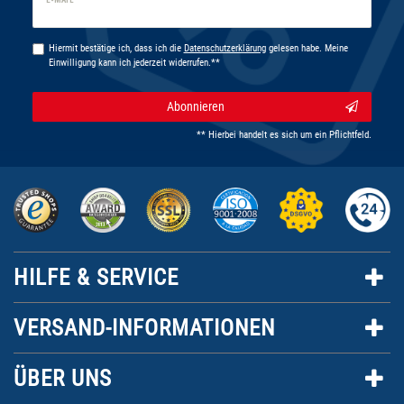
E-MAIL **
Honig
Hiermit bestätige ich, dass ich die
Daten­schutz­erklärung
gelesen habe. Meine
Einwilligung kann ich jederzeit widerrufen.**
Abonnieren
** Hierbei handelt es sich um ein Pflichtfeld.
HILFE & SERVICE
VERSAND-INFORMATIONEN
ÜBER UNS