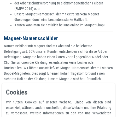
der Arbeitsschutzverordnung zu elektromagnetischen Feldern
(EMFV 2016) oder
Unsere Magnet-Namensschilder mit extra starkem Magnet
überzeugen durch eine besonders starke Haftkraft.
Kaufen kann man sie natürlich bei uns online im Magnet-Shop!
Magnet-Namensschilder
Namensschilder mit Magnet sind mit Abstand die beliebteste
Befestigungsart. 90% unserer Kunden entscheiden sich für diese Art der
Befestigung. Magnete haben einen klaren Vorteil gegenüber Nadel oder
Clip. Sie schonen die Kleidung, es entstehen keine Löcher oder
Druckstellen. Wir führen ausschließlich Magnet Namensschilder mit starken
Doppel-Magneten. Dies sorgt für einen hohen Tragekomfort und einen
sicheren Halt an der Kleidung. Unsere Magnete sind hautfreundlich.
Cookies
Wichtige Informationen zu Magneten:
Unsere Magnet-Systeme sollten als Vorsichtsmaßnahme nicht von
Wir nutzen Cookies auf unserer Website. Einige von diesen sind
Personen mit Herzschrittmachern getragen werden. Ebenso sollten
essenziell, während andere uns helfen, diese Website und Ihre Erfahrung
Sie nicht in der Nähe von Magnetkarten mitgeführt oder aufbewahrt
zu verbessern. Weitere Informationen zu den von uns verwendeten
werden!