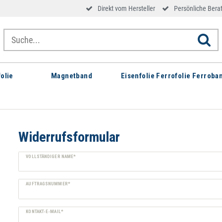
Direkt vom Hersteller
Persönliche Bera
olie
Magnetband
Eisenfolie Ferrofolie Ferroba
Widerrufs­formular
Ceres::Template.mailFormHoneypotLabel
VOLLSTÄNDIGER NAME*
AUFTRAGSNUMMER*
KONTAKT-E-MAIL*