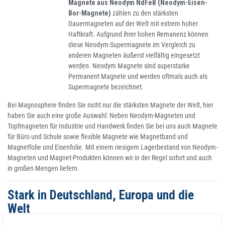
Magnete aus Neodym NdFeB (Neodym-Eisen-
Bor-Magnete)
zählen zu den stärksten
Dauermagneten auf der Welt mit extrem hoher
Haftkraft. Aufgrund ihrer hohen Remanenz können
diese Neodym-Supermagnete im Vergleich zu
anderen Magneten äußerst vielfältig eingesetzt
werden. Neodym Magnete sind superstarke
Permanent Magnete und werden oftmals auch als
Supermagnete bezeichnet.
Bei Magnosphere finden Sie nicht nur die stärksten Magnete der Welt, hier
haben Sie auch eine große Auswahl: Neben Neodym-Magneten und
Topfmagneten für Industrie und Handwerk finden Sie bei uns auch Magnete
für Büro und Schule sowie flexible Magnete wie Magnetband und
Magnetfolie und Eisenfolie. Mit einem riesigem Lagerbestand von Neodym-
Magneten und Magnet-Produkten können wir in der Regel sofort und auch
in großen Mengen liefern.
Stark in Deutschland, Europa und die
Welt
Bisher wickeln wir über 300 000 Bestellungen ab. Wenn es um Magnete