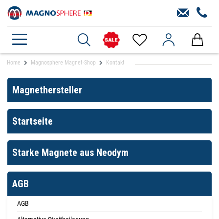
Home
Magnosphere Magnet-Shop
Kontakt
Magnethersteller
Startseite
Starke Magnete aus Neodym
AGB
AGB