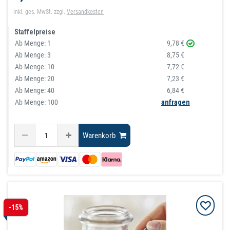
inkl. ges. MwSt.
zzgl.
Versandkosten
Staffelpreise
Ab Menge:
1
9,78 €
Ab Menge:
3
8,75 €
Ab Menge:
10
7,72 €
Ab Menge:
20
7,23 €
Ab Menge:
40
6,84 €
Ab Menge: 100
anfragen
Warenkorb
-15%