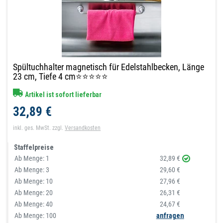
Spültuchhalter magnetisch für Edelstahlbecken, Länge
23 cm, Tiefe 4 cm⭐⭐⭐⭐⭐
Artikel ist sofort lieferbar
32,89 €
inkl. ges. MwSt.
zzgl.
Versandkosten
Staffelpreise
Ab Menge:
1
32,89 €
Ab Menge:
3
29,60 €
Ab Menge:
10
27,96 €
Ab Menge:
20
26,31 €
Ab Menge:
40
24,67 €
Ab Menge: 100
anfragen