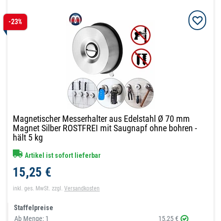
-23%
Magnetischer Messerhalter aus Edelstahl Ø 70 mm
Magnet Silber ROSTFREI mit Saugnapf ohne bohren -
hält 5 kg
Artikel ist sofort lieferbar
15,25 €
inkl. ges. MwSt.
zzgl.
Versandkosten
Staffelpreise
Ab Menge:
1
15,25 €