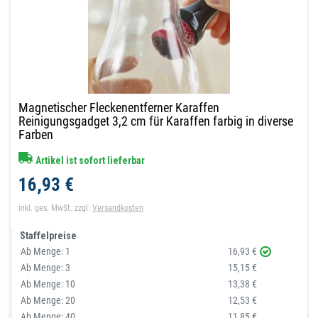
Magnetischer Fleckenentferner Karaffen
Reinigungsgadget 3,2 cm für Karaffen farbig in diverse
Farben
Artikel ist sofort lieferbar
16,93 €
inkl. ges. MwSt.
zzgl.
Versandkosten
Staffelpreise
Ab Menge:
1
16,93 €
Ab Menge:
3
15,15 €
Ab Menge:
10
13,38 €
Ab Menge:
20
12,53 €
Ab Menge:
40
11,85 €