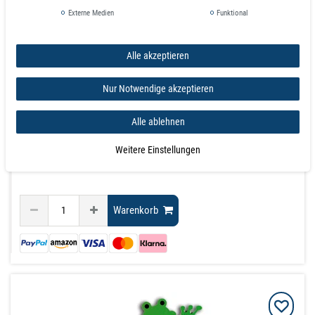
15,98 €
Externe Medien
Funktional
inkl. ges. MwSt.
zzgl.
Versandkosten
Alle akzeptieren
Staffelpreise
Ab Menge:
1
15,98 €
Nur Notwendige akzeptieren
Ab Menge:
3
14,31 €
Ab Menge:
10
12,63 €
Alle ablehnen
Ab Menge:
20
11,83 €
Ab Menge:
40
11,19 €
Weitere Einstellungen
Ab Menge: 100
anfragen
Warenkorb