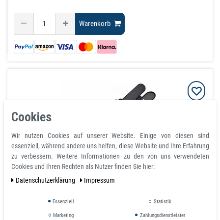
Warenkorb
Cookies
Wir nutzen Cookies auf unserer Website. Einige von diesen sind
essenziell, während andere uns helfen, diese Website und Ihre Erfahrung
zu verbessern. Weitere Informationen zu den von uns verwendeten
Cookies und Ihren Rechten als Nutzer finden Sie hier:
Daten­schutz­erklärung
Impressum
Magnetischer Klingenschutz Messerhülle Bladeguard
Schwarz 35 cm x 3,5 cm x 25 cm
Essenziell
Statistik
Artikel ist sofort lieferbar
Marketing
Zahlungsdienstleister