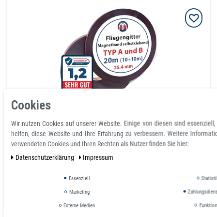
Cookies
Typ A + B Magnetband stark selbstklebend für
Fliegengitter 25,4mm x 1,5mm je 10m
Wir nutzen Cookies auf unserer Website. Einige von diesen sind essenziell
helfen, diese Website und Ihre Erfahrung zu verbessern. Weitere Informat
Artikel ist sofort lieferbar
verwendeten Cookies und Ihren Rechten als Nutzer finden Sie hier:
51,16 €
Daten­schutz­erklärung
Impressum
inkl. ges. MwSt.
zzgl.
Versandkosten
Essenziell
Statisti
Marketing
Zahlungsdienst
Staffelpreise
Ab Menge:
1
51,16 €
Externe Medien
Funktion
Ab Menge:
3
45,79 €