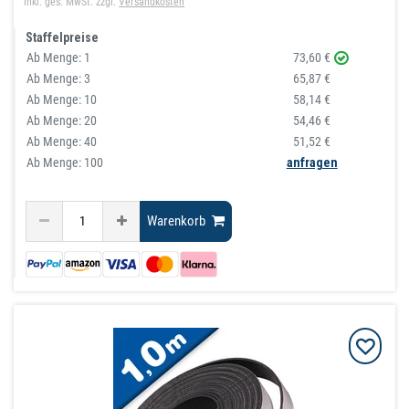
inkl. ges. MwSt.
zzgl.
Versandkosten
Staffelpreise
Ab Menge:
1
73,60 €
Ab Menge:
3
65,87 €
Ab Menge:
10
58,14 €
Ab Menge:
20
54,46 €
Ab Menge:
40
51,52 €
Ab Menge: 100
anfragen
Warenkorb