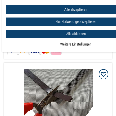
Ab Menge:
10
40,42 €
Alle akzeptieren
Ab Menge:
20
37,86 €
Ab Menge:
40
35,81 €
Nur Notwendige akzeptieren
Ab Menge: 100
anfragen
Alle ablehnen
Warenkorb
Weitere Einstellungen