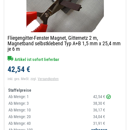
Fliegengitter-Fenster Magnet, Gitternetz 2 m,
Magnetband selbstklebend Typ A+B 1,5 mm x 25,4 mm
je 6 m
Artikel ist sofort lieferbar
42,54 €
inkl. ges. MwSt.
zzgl.
Versandkosten
Staffelpreise
Ab Menge:
1
42,54 €
Ab Menge:
3
38,30 €
Ab Menge:
10
36,17 €
Ab Menge:
20
34,04 €
Ab Menge:
40
31,91 €
Ab Menge: 100
anfragen