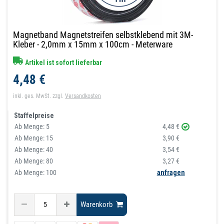
Magnetband Magnetstreifen selbstklebend mit 3M-
Kleber - 2,0mm x 15mm x 100cm - Meterware
Artikel ist sofort lieferbar
4,48 €
inkl. ges. MwSt.
zzgl.
Versandkosten
Staffelpreise
Ab Menge:
5
4,48 €
Ab Menge:
15
3,90 €
Ab Menge:
40
3,54 €
Ab Menge:
80
3,27 €
Ab Menge: 100
anfragen
Warenkorb