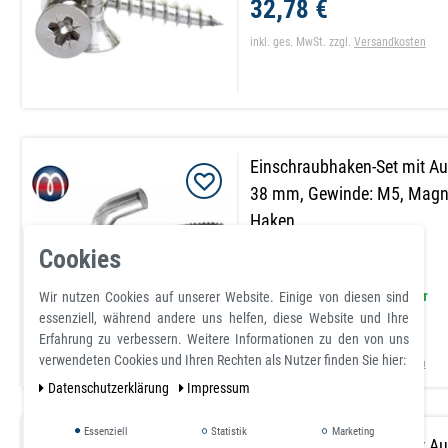
32,78 €
inkl. ges. MwSt.
zzgl.
Versandkosten
Einschraubhaken-Set mit A
38 mm, Gewinde: M5, Magne
Haken
Cookies
Artikel ist sofort lieferbar
Wir nutzen Cookies auf unserer Website. Einige von diesen sind
essenziell, während andere uns helfen, diese Website und Ihre
0,40 €
Erfahrung zu verbessern. Weitere Informationen zu den von uns
verwendeten Cookies und Ihren Rechten als Nutzer finden Sie hier:
inkl. ges. MwSt.
zzgl.
Versandkosten
Daten­schutz­erklärung
Impressum
Essenziell
Statistik
Marketing
Einschraubhaken-Set mit A