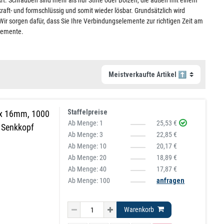
rt. Schrauben sind mehr als nur Stifte oder Bolzen, die außen mit einem
raft- und formschlüssig und somit wieder lösbar. Grundsätzlich wird
 sorgen dafür, dass Sie Ihre Verbindungselemente zur richtigen Zeit am
elemente.
Staffelpreise
 x 16mm, 1000
Ab Menge:
1
25,53 €
, Senkkopf
Ab Menge:
3
22,85 €
Ab Menge:
10
20,17 €
Ab Menge:
20
18,89 €
Ab Menge:
40
17,87 €
Ab Menge: 100
anfragen
Warenkorb