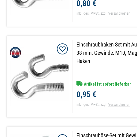
0,80 €
inkl. ges. MwSt.
zzgl.
Versandkosten
Einschraubhaken-Set mit A
38 mm, Gewinde: M10, Magn
Haken
Artikel ist sofort lieferbar
0,95 €
inkl. ges. MwSt.
zzgl.
Versandkosten
Einschrauböse-Set mit Gewi