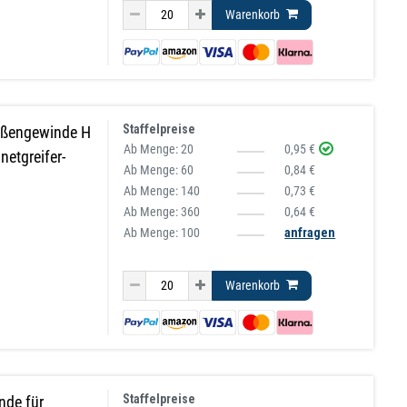
Warenkorb
Staffelpreise
ußengewinde H
Ab Menge:
20
0,95 €
etgreifer-
Ab Menge:
60
0,84 €
Ab Menge:
140
0,73 €
Ab Menge:
360
0,64 €
Ab Menge: 100
anfragen
Warenkorb
Staffelpreise
nde für