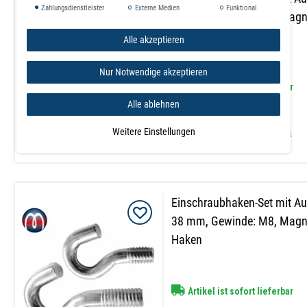
Zahlungsdienstleister
Externe Medien
Funktional
38 mm, Gewinde: M6, Magne
Haken
Alle akzeptieren
Nur Notwendige akzeptieren
Artikel ist sofort lieferbar
Alle ablehnen
0,65 €
Weitere Einstellungen
inkl. ges. MwSt.
zzgl.
Versandkosten
Einschraubhaken-Set mit A
38 mm, Gewinde: M8, Magne
Haken
Artikel ist sofort lieferbar