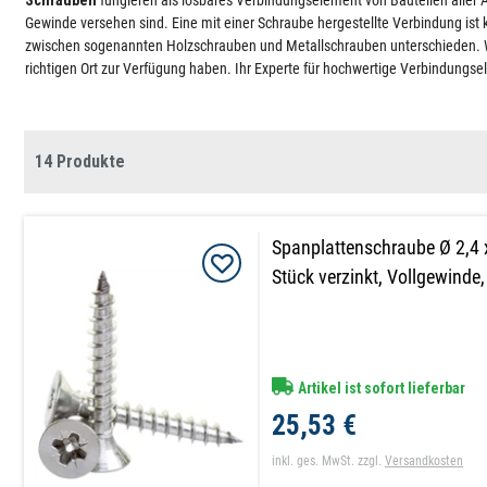
Schrauben
fungieren als lösbares Verbindungselement von Bauteilen aller A
Gewinde versehen sind. Eine mit einer Schraube hergestellte Verbindung ist k
zwischen sogenannten Holzschrauben und Metallschrauben unterschieden. Wir
richtigen Ort zur Verfügung haben. Ihr Experte für hochwertige Verbindungs
14 Produkte
Spanplattenschraube Ø 2,4
Stück verzinkt, Vollgewinde
Artikel ist sofort lieferbar
25,53 €
inkl. ges. MwSt.
zzgl.
Versandkosten