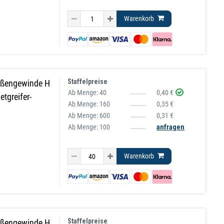
Warenkorb
Staffelpreise
ußengewinde H
Ab Menge:
40
0,40 €
tgreifer-
Ab Menge:
160
0,35 €
Ab Menge:
600
0,31 €
Ab Menge: 100
anfragen
Warenkorb
Staffelpreise
ußengewinde H