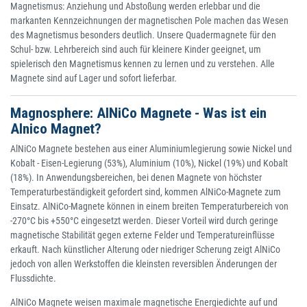
Magnetismus: Anziehung und Abstoßung werden erlebbar und die
markanten Kennzeichnungen der magnetischen Pole machen das Wesen
des Magnetismus besonders deutlich. Unsere Quadermagnete für den
Schul- bzw. Lehrbereich sind auch für kleinere Kinder geeignet, um
spielerisch den Magnetismus kennen zu lernen und zu verstehen. Alle
Magnete sind auf Lager und sofort lieferbar.
Magnosphere: AlNiCo Magnete - Was ist ein
Alnico Magnet?
AlNiCo Magnete bestehen aus einer Aluminiumlegierung sowie Nickel und
Kobalt - Eisen-Legierung (53%), Aluminium (10%), Nickel (19%) und Kobalt
(18%). In Anwendungsbereichen, bei denen Magnete von höchster
Temperaturbeständigkeit gefordert sind, kommen AlNiCo-Magnete zum
Einsatz. AlNiCo-Magnete können in einem breiten Temperaturbereich von
-270°C bis +550°C eingesetzt werden. Dieser Vorteil wird durch geringe
magnetische Stabilität gegen externe Felder und Temperatureinflüsse
erkauft. Nach künstlicher Alterung oder niedriger Scherung zeigt AlNiCo
jedoch von allen Werkstoffen die kleinsten reversiblen Änderungen der
Flussdichte.
AlNiCo Magnete weisen maximale magnetische Energiedichte auf und