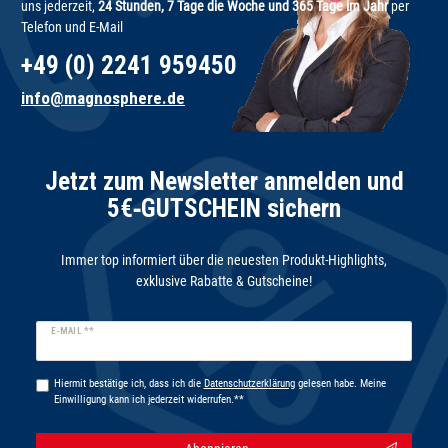
uns jederzeit,
24 Stunden, 7 Tage die Woche und 365 Tage im Jahr
per
Telefon und E-Mail
+49 (0) 2241 959450
info@magnosphere.de
Jetzt zum Newsletter anmelden und
5€‑GUTSCHEIN sichern
Immer top informiert über die neuesten Produkt-Highlights,
exklusive Rabatte & Gutscheine!
Newsletter
E-MAIL **
Honig
Hiermit bestätige ich, dass ich die
Daten­schutz­erklärung
gelesen habe. Meine
Einwilligung kann ich jederzeit widerrufen.**