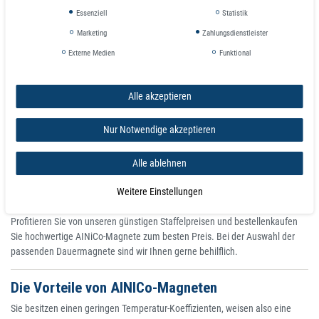
Essenziell
Statistik
Unser Sortiment von Alnico Magnete umfasst hufeisenförmige Magnete
Marketing
Zahlungsdienstleister
aus AlNiCo, ideal für den Einsatz in der Schule oder für Experimente im
Privatbereich geeignet. Nord- und Südpol sind farbig gekennzeichnet. Unter
Externe Medien
Funktional
Verwendung von Eisenpulver machen Sie z.B. magnetische Feldlinien
sichtbar.
Alle akzeptieren
Die verschiedenen Schulmagnete finden im Mathe- und Physikunterricht
Anwendung, so werden Hufeisenmagnete z. B. dazu benutzt, Einflüsse auf
Nur Notwendige akzeptieren
stromdurchflossene Leiter im Magnetfeld aufzuzeigen. Mit Nägeln und
Büroklammern zeigt sich die magnetische Wirkung auf ferromagnetische
Alle ablehnen
Gegenstände. Die Stabmagnete hingegen bilden den Kern in einer Spule
oder können in Reihe zu mehreren einen Magnetstrang oder eine Kette
Weitere Einstellungen
bilden.
Profitieren Sie von unseren günstigen Staffelpreisen und bestellenkaufen
Sie hochwertige AINiCo-Magnete zum besten Preis. Bei der Auswahl der
passenden Dauermagnete sind wir Ihnen gerne behilflich.
Die Vorteile von AINICo-Magneten
Sie besitzen einen geringen Temperatur-Koeffizienten, weisen also eine