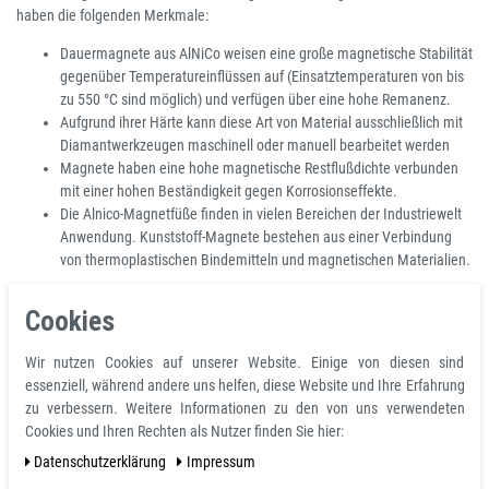
haben die folgenden Merkmale:
Dauermagnete aus AlNiCo weisen eine große magnetische Stabilität
gegenüber Temperatureinflüssen auf (Einsatztemperaturen von bis
zu 550 °C sind möglich) und verfügen über eine hohe Remanenz.
Aufgrund ihrer Härte kann diese Art von Material ausschließlich mit
Diamantwerkzeugen maschinell oder manuell bearbeitet werden
Magnete haben eine hohe magnetische Restflußdichte verbunden
mit einer hohen Beständigkeit gegen Korrosionseffekte.
Die Alnico-Magnetfüße finden in vielen Bereichen der Industriewelt
Anwendung. Kunststoff-Magnete bestehen aus einer Verbindung
von thermoplastischen Bindemitteln und magnetischen Materialien.
Günstig AINiCO-Magnete kaufen:
Cookies
Unser Sortiment und Lieferprogramm umfaßt gesinterte AlNiCo-Magnete
Wir nutzen Cookies auf unserer Website. Einige von diesen sind
mit einer breiten Palette von von hochwertigen AlNiCo-Werkstoffen mit
essenziell, während andere uns helfen, diese Website und Ihre Erfahrung
unterschiedlichen magnetischen Eigenschaften. Sie ermöglichen eine den
zu verbessern. Weitere Informationen zu den von uns verwendeten
individuellen Anwendungsanforderungen angepasste Werkstoffauswahl.
Cookies und Ihren Rechten als Nutzer finden Sie hier:
Hochklassige AlNiCo magnete finden Sie günstig in unserem Magnet-Shop
Daten­schutz­erklärung
Impressum
von Magnosphere. Direkt aus unserer Produktion und garantiert zu
Bestpreisen!