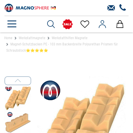
Home
Werkstattmagnete
Werkstatthilfen Magnete
Magnet-Schutzbacken PE - 103 mm Backenbreite Polyurethan Prismen für
Schraubstock⭐⭐⭐⭐⭐