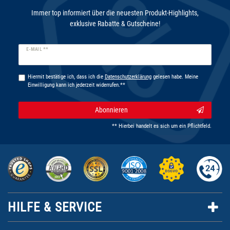
Immer top informiert über die neuesten Produkt-Highlights,
exklusive Rabatte & Gutscheine!
Newsletter
E-MAIL **
Honig
Hiermit bestätige ich, dass ich die
Daten­schutz­erklärung
gelesen habe. Meine
Einwilligung kann ich jederzeit widerrufen.**
Abonnieren
** Hierbei handelt es sich um ein Pflichtfeld.
HILFE & SERVICE