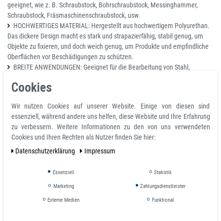
geeignet, wie z. B. Schraubstock, Bohrschraubstock, Messinghammer,
Schraubstock, Fräsmaschinenschraubstock, usw.
HOCHWERTIGES MATERIAL: Hergestellt aus hochwertigem Polyurethan.
Das dickere Design macht es stark und strapazierfähig, stabil genug, um
Objekte zu fixieren, und doch weich genug, um Produkte und empfindliche
Oberflächen vor Beschädigungen zu schützen.
BREITE ANWENDUNGEN: Geeignet für die Bearbeitung von Stahl,
Aluminium, Kupfer, Holz und insbesondere für runde oder flache
Cookies
Werkstücke. Es wird für die Holzbearbeitung, die Schmuckherstellung, das
Schneiden von Rohren, das Bohren, Kleben, die Metallbearbeitung, das
Wir nutzen Cookies auf unserer Website. Einige von diesen sind
Schleifen oder Hobeln, das Sägen und für Montagearbeiten verwendet.
essenziell, während andere uns helfen, diese Website und Ihre Erfahrung
zu verbessern. Weitere Informationen zu den von uns verwendeten
Details:
Cookies und Ihren Rechten als Nutzer finden Sie hier:
Variabel nutzbar dank der hohen Verform- und Rückformbarkeit
Daten­schutz­erklärung
Impressum
Ideal für dünnwandigen Rohre und Fassonteile, Holz- und Kunststoffteile
aufgrund des synthetischen Gummis
Essenziell
Statistik
Sicherer Halt auch bei sehr geringem Spanndrücken durch die
Marketing
Zahlungsdienstleister
Verformbarkeit der Oberfläche
Eingespannte Teile werden nicht magnetisiert aufgrund der speziellen
Externe Medien
Funktional
Magnethalterung
Auch für runde Werkstücke dank den eingearbeiteten Prismen