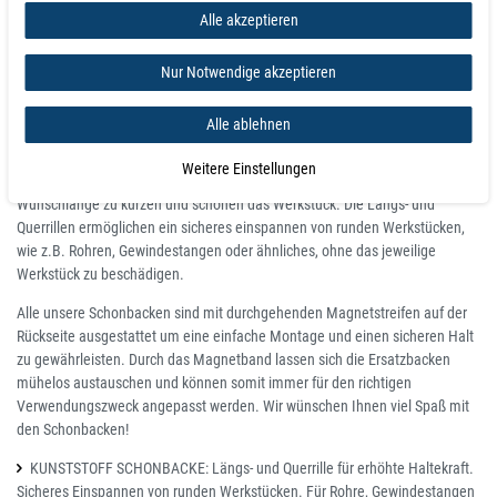
Alle akzeptieren
Die Schutzbacken werden im Set geliefert und sind deshalb sofort
einsatzbereit
Nur Notwendige akzeptieren
Anwendung
Alle ablehnen
Die Kunststoff Schutzbacken mit Magnet besitzen sowohl eine Längsrille,
als auch eine Querrille und bieten eine höhere Haltekraft als glatte
Weitere Einstellungen
Spannbacken. Kunststoff-Schonbacken bieten die Möglichkeit diese auf
Wunschlänge zu kürzen und schonen das Werkstück. Die Längs- und
Querrillen ermöglichen ein sicheres einspannen von runden Werkstücken,
wie z.B. Rohren, Gewindestangen oder ähnliches, ohne das jeweilige
Werkstück zu beschädigen.
Alle unsere Schonbacken sind mit durchgehenden Magnetstreifen auf der
Rückseite ausgestattet um eine einfache Montage und einen sicheren Halt
zu gewährleisten. Durch das Magnetband lassen sich die Ersatzbacken
mühelos austauschen und können somit immer für den richtigen
Verwendungszweck angepasst werden. Wir wünschen Ihnen viel Spaß mit
den Schonbacken!
KUNSTSTOFF SCHONBACKE: Längs- und Querrille für erhöhte Haltekraft.
Sicheres Einspannen von runden Werkstücken. Für Rohre, Gewindestangen