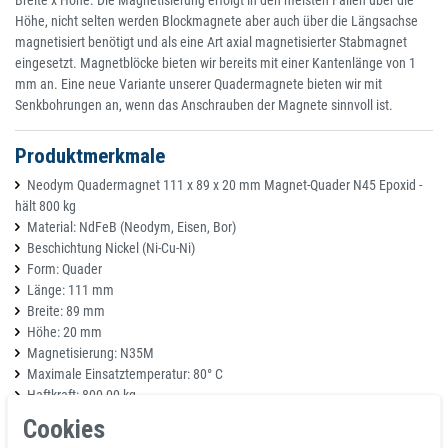
Höhe, nicht selten werden Blockmagnete aber auch über die Längsachse
magnetisiert benötigt und als eine Art axial magnetisierter Stabmagnet
eingesetzt. Magnetblöcke bieten wir bereits mit einer Kantenlänge von 1
mm an. Eine neue Variante unserer Quadermagnete bieten wir mit
Senkbohrungen an, wenn das Anschrauben der Magnete sinnvoll ist.
Produktmerkmale
Neodym Quadermagnet 111 x 89 x 20 mm Magnet-Quader N45 Epoxid -
hält 800 kg
Material: NdFeB (Neodym, Eisen, Bor)
Beschichtung Nickel (Ni-Cu-Ni)
Form: Quader
Länge: 111 mm
Breite: 89 mm
Höhe: 20 mm
Magnetisierung: N35M
Maximale Einsatztemperatur: 80° C
Haftkraft: 800,00 kg
Cookies
Richtung des Magnetismus: