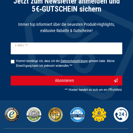
Jetzt zum Newsletter anmelden und
5€‑GUTSCHEIN sichern
Immer top informiert über die neuesten Produkt-Highlights,
exklusive Rabatte & Gutscheine!
Newsletter
E-MAIL **
Honig
Hiermit bestätige ich, dass ich die
Daten­schutz­erklärung
gelesen habe. Meine
Einwilligung kann ich jederzeit widerrufen.**
Abonnieren
** Hierbei handelt es sich um ein Pflichtfeld.