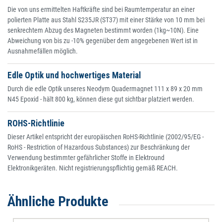
Die von uns ermittelten Haftkräfte sind bei Raumtemperatur an einer
polierten Platte aus Stahl S235JR (ST37) mit einer Stärke von 10 mm bei
senkrechtem Abzug des Magneten bestimmt worden (1kg~10N). Eine
Abweichung von bis zu -10% gegenüber dem angegebenen Wert ist in
Ausnahmefällen möglich.
Edle Optik und hochwertiges Material
Durch die edle Optik unseres Neodym Quadermagnet 111 x 89 x 20 mm
N45 Epoxid - hält 800 kg, können diese gut sichtbar platziert werden.
ROHS-Richtlinie
Dieser Artikel entspricht der europäischen RoHS-Richtlinie (2002/95/EG -
RoHS - Restriction of Hazardous Substances) zur Beschränkung der
Verwendung bestimmter gefährlicher Stoffe in Elektround
Elektronikgeräten. Nicht registrierungspflichtig gemäß REACH.
Ähnliche Produkte