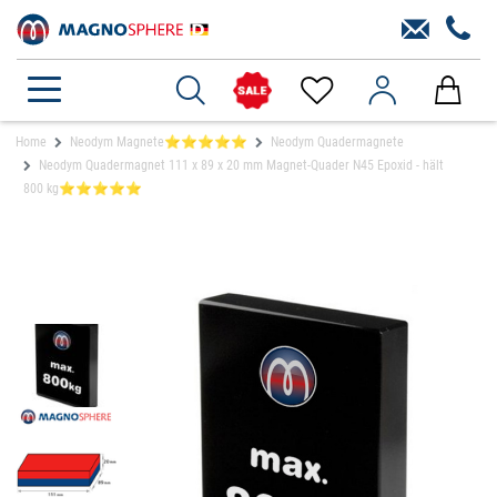
Home
Neodym Magnete⭐⭐⭐⭐⭐
Neodym Quadermagnete
Neodym Quadermagnet 111 x 89 x 20 mm Magnet-Quader N45 Epoxid - hält
800 kg⭐⭐⭐⭐⭐