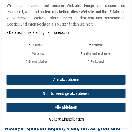
Wir nutzen Cookies auf unserer Website. Einige von diesen sind
MAGNETE sind "Axial" Magnetisiert (oben nach unten), durch die Mitte! Pole
essenziell, während andere uns helfen, diese Website und Ihre Erfahrung
liegen an den großen Flächen.
zu verbessern. Weitere Informationen zu den von uns verwendeten
MAGNETE sind VERNICKELT oder EPOXY beschichtet!
Cookies und Ihren Rechten als Nutzer finden Sie hier:
Berücksichtigen Sie, dass andere chemische Stoffe eine starke allergische
Daten­schutz­erklärung
Impressum
Reaktion beim menschlichen Organismus auslösen können.
Essenziell
Statistik
Details:
Marketing
Zahlungsdienstleister
Klein, mittel-groß und Große extra stark
Externe Medien
Funktional
Form: Rechteck / Quader
Material: Neodym-Eisen-Bor (NdFeB)
Beschichtung: Nickel (vernickelt)
Alle akzeptieren
Farbe: Nickel (bzw. Silber / Grau)
Einsatzbereiche: Industrie, Hobbie-Basteln, Magnettafeln, Befestigungen
Nur Notwendige akzeptieren
aller Art
Diese Magnete haben praktisch unbegrenzte Einsatzmöglichkeiten im Büro,
Alle ablehnen
Industrie, Bau, Haushalt oder bei Bastelarbeiten aller Art.
Weitere Einstellungen
Neodym-Quadermagnet, klein, mittel-groß und