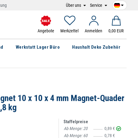
Über uns
Service
tung
Angebote
Merkzettel
Anmelden
0,00 EUR
nd
Werkstatt Lager Büro
Haushalt Deko Zubehör
net 10 x 10 x 4 mm Magnet-Quader
,8 kg
Staffelpreise
Ab Menge:
20
0,89 €
Ab Menge:
60
0,78 €