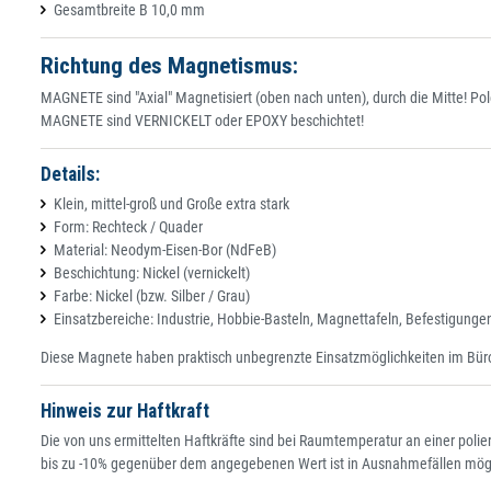
Gesamtbreite B 10,0 mm
Richtung des Magnetismus:
MAGNETE sind "Axial" Magnetisiert (oben nach unten), durch die Mitte! Po
MAGNETE sind VERNICKELT oder EPOXY beschichtet!
Details:
Klein, mittel-groß und Große extra stark
Form: Rechteck / Quader
Material: Neodym-Eisen-Bor (NdFeB)
Beschichtung: Nickel (vernickelt)
Farbe: Nickel (bzw. Silber / Grau)
Einsatzbereiche: Industrie, Hobbie-Basteln, Magnettafeln, Befestigungen 
Diese Magnete haben praktisch unbegrenzte Einsatzmöglichkeiten im Büro, I
Hinweis zur Haftkraft
Die von uns ermittelten Haftkräfte sind bei Raumtemperatur an einer po
bis zu -10% gegenüber dem angegebenen Wert ist in Ausnahmefällen mög