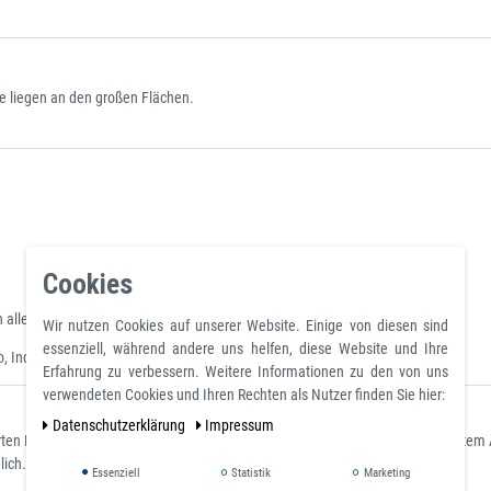
le liegen an den großen Flächen.
Cookies
aller Art
Wir nutzen Cookies auf unserer Website. Einige von diesen sind
essenziell, während andere uns helfen, diese Website und Ihre
ndustrie, Bau, Haushalt oder bei Bastelarbeiten aller Art.
Erfahrung zu verbessern. Weitere Informationen zu den von uns
verwendeten Cookies und Ihren Rechten als Nutzer finden Sie hier:
Daten­schutz­erklärung
Impressum
lierten Platte aus Stahl S235JR (ST37) mit einer Stärke von 10 mm bei senkrec
lich.
Essenziell
Statistik
Marketing