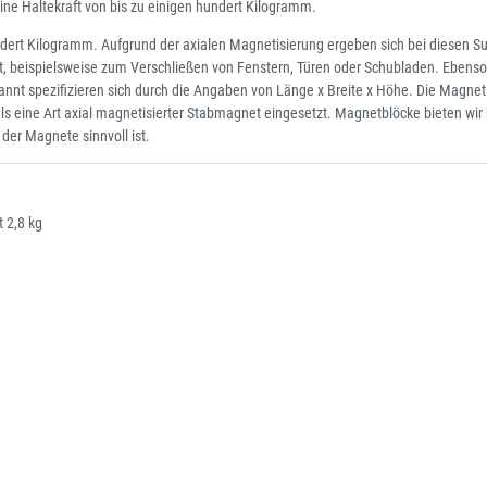
e Haltekraft von bis zu einigen hundert Kilogramm.
ndert Kilogramm. Aufgrund der axialen Magnetisierung ergeben sich bei diesen S
zt, beispielsweise zum Verschließen von Fenstern, Türen oder Schubladen. Ebens
nt spezifizieren sich durch die Angaben von Länge x Breite x Höhe. Die Magnetis
s eine Art axial magnetisierter Stabmagnet eingesetzt. Magnetblöcke bieten wir 
er Magnete sinnvoll ist.
 2,8 kg