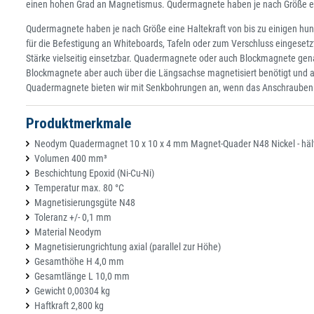
einen hohen Grad an Magnetismus. Qudermagnete haben je nach Größe ein
Qudermagnete haben je nach Größe eine Haltekraft von bis zu einigen hu
für die Befestigung an Whiteboards, Tafeln oder zum Verschluss eingeset
Stärke vielseitig einsetzbar. Quadermagnete oder auch Blockmagnete genan
Blockmagnete aber auch über die Längsachse magnetisiert benötigt und al
Quadermagnete bieten wir mit Senkbohrungen an, wenn das Anschrauben d
Produktmerkmale
Neodym Quadermagnet 10 x 10 x 4 mm Magnet-Quader N48 Nickel - hält
Volumen 400 mm³
Beschichtung Epoxid (Ni-Cu-Ni)
Temperatur max. 80 °C
Magnetisierungsgüte N48
Toleranz +/- 0,1 mm
Material Neodym
Magnetisierungrichtung axial (parallel zur Höhe)
Gesamthöhe H 4,0 mm
Gesamtlänge L 10,0 mm
Gewicht 0,00304 kg
Haftkraft 2,800 kg