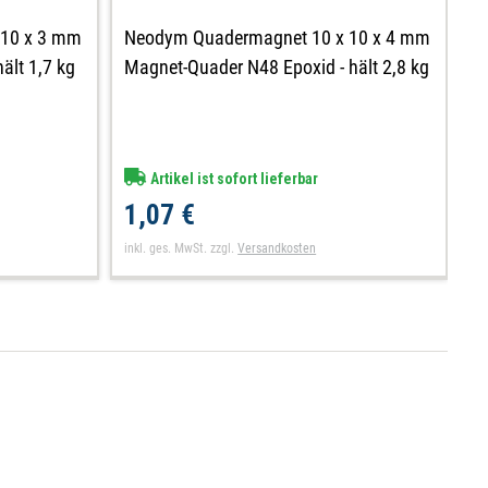
Neodym Quadermagnet 10 x 10 x 4 mm
 10 x 3 mm
N
Magnet-Quader N48 Epoxid - hält 2,8 kg
ält 1,7 kg
M
Artikel ist sofort lieferbar
1,07 €
0
inkl. ges. MwSt.
zzgl.
Versandkosten
in