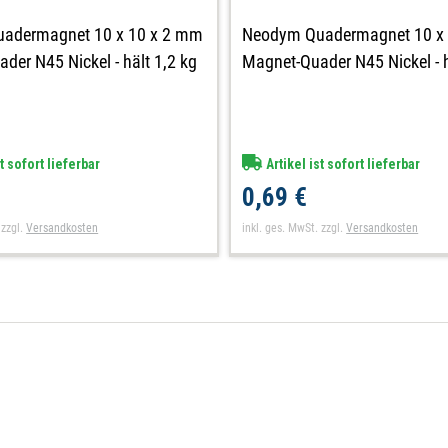
Neodym Quadermagnet 10 x
adermagnet 10 x 10 x 2 mm
Magnet-Quader N45 Nickel - h
der N45 Nickel - hält 1,2 kg
Artikel ist sofort lieferbar
t sofort lieferbar
0,69 €
inkl. ges. MwSt.
zzgl.
Versandkosten
zzgl.
Versandkosten