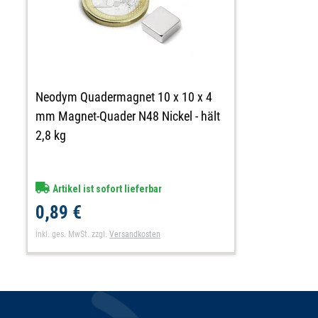
Neodym Quadermagnet 10 x 10 x 4
mm Magnet-Quader N48 Nickel - hält
2,8 kg
Artikel ist sofort lieferbar
0,89 €
inkl. ges. MwSt.
zzgl.
Versandkosten