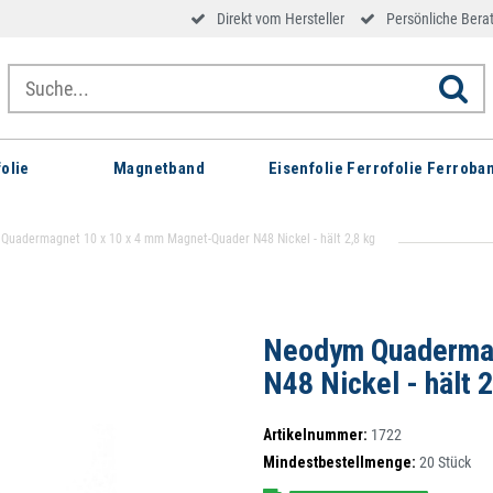
Direkt vom Hersteller
Persönliche Bera
olie
Magnetband
Eisenfolie Ferrofolie Ferroba
Quadermagnet 10 x 10 x 4 mm Magnet-Quader N48 Nickel - hält 2,8 kg
Neodym Quadermag
N48 Nickel - hält 2
Artikelnummer:
1722
Mindestbestellmenge:
20
Stück