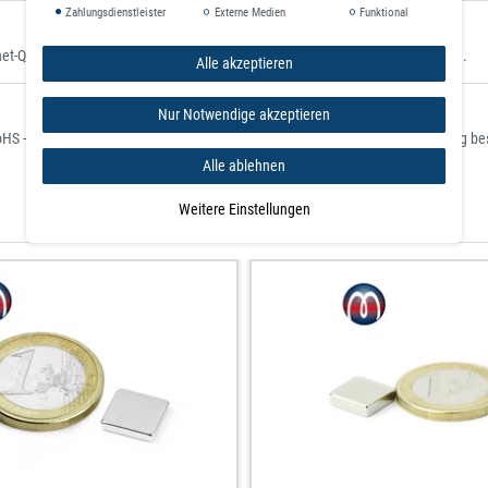
Zahlungsdienstleister
Externe Medien
Funktional
Quader N48 Nickel - hält 2,8 kg, können diese gut sichtbar platziert werden.
Alle akzeptieren
Nur Notwendige akzeptieren
RoHS - Restriction of Hazardous Substances) zur Beschränkung der Verwendung best
Alle ablehnen
Weitere Einstellungen