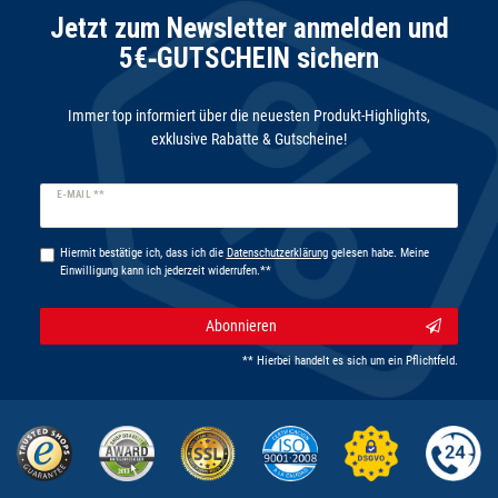
Jetzt zum Newsletter anmelden und
5€‑GUTSCHEIN sichern
Immer top informiert über die neuesten Produkt-Highlights,
exklusive Rabatte & Gutscheine!
Newsletter
E-MAIL **
Honig
Hiermit bestätige ich, dass ich die
Daten­schutz­erklärung
gelesen habe. Meine
Einwilligung kann ich jederzeit widerrufen.**
Abonnieren
** Hierbei handelt es sich um ein Pflichtfeld.