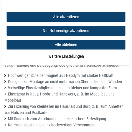
Beschichtung Nickel (Ni-Cu-Ni)
Haftkraft 1,5 kg
Alle akzeptieren
Gewicht 0,0017 kg
Nur Notwendige akzeptieren
Info zu diesem Artikel
Neodym-Magnete - Flachleistenmagnete in verschiedenen Größen zur
Alle ablehnen
Auswahl Neodym Flachleisten erzeugen dank Metall Ummantelung eine
höhere Zugkraft. Ideal geeignet zur Aufhängung von Platten, Spiegel,
Weitere Einstellungen
Bretter oder Ähnliches. Das U Profil verfügt über ein Loch zur festen
Verschraubung und Befestigung. Geeignet für M3 Senkkopf Schrauben.
Hochwertiger Scheibenmagnet aus Neodym mit starker Haftkraft
Geeignet zur Montage an nicht-metallischen Oberflächen und Wänden
Vielseitige Einsatzmöglichkeiten, dank kleiner und kompakter Form
Einsetzbar in Haus, Hobby und Handwerk, z. B. im Modellbau und
Möbelbau
Zur Fixierung von Kleinteilen im Haushalt und Büro, z. B. zum Anheften
von Notizen und Postkarten
Mit Rundloch zum Anschrauben für eine sichere Befestigung
Korrosionsbeständig dank hochwertiger Verchromung