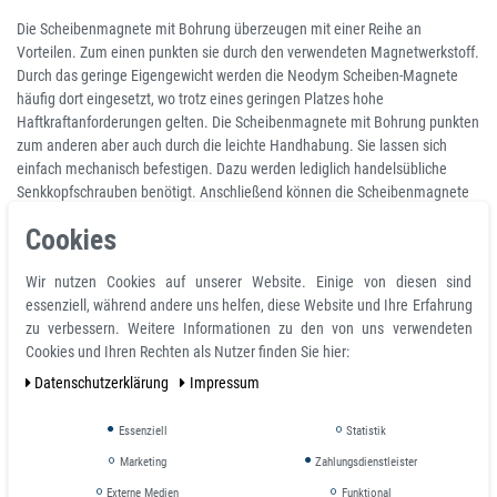
Die Scheibenmagnete mit Bohrung überzeugen mit einer Reihe an
Vorteilen. Zum einen punkten sie durch den verwendeten Magnetwerkstoff.
Durch das geringe Eigengewicht werden die Neodym Scheiben-Magnete
häufig dort eingesetzt, wo trotz eines geringen Platzes hohe
Haftkraftanforderungen gelten. Die Scheibenmagnete mit Bohrung punkten
zum anderen aber auch durch die leichte Handhabung. Sie lassen sich
einfach mechanisch befestigen. Dazu werden lediglich handelsübliche
Senkkopfschrauben benötigt. Anschließend können die Scheibenmagnete
mit Bohrung an Wänden, Türen und Decken befestigt werden.
Cookies
Produkteigenschaften
Wir nutzen Cookies auf unserer Website. Einige von diesen sind
Ringmagnet mit Bohrung und Senkung Süd Ø 8,0 x 2,2 x 5,0 mm Neodym
essenziell, während andere uns helfen, diese Website und Ihre Erfahrung
N35 - hält 1,5 kg
zu verbessern. Weitere Informationen zu den von uns verwendeten
Gesamtdurchmesser D 8,0 mm
Cookies und Ihren Rechten als Nutzer finden Sie hier:
Gesamthöhe H 5,0 mm
Daten­schutz­erklärung
Impressum
Material Neodym
Temperatur max. 80 °C
Essenziell
Statistik
Magnetisierungsgüte N35
Marketing
Zahlungsdienstleister
Toleranz +/- 0,1 mm
Magnetisierungrichtung axial (parallel zur Höhe)
Externe Medien
Funktional