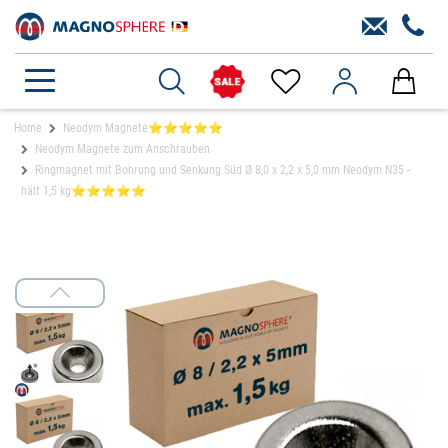
Home
Neodym Magnete⭐⭐⭐⭐⭐
Neodym Magnete zum Anschrauben
Ringmagnet mit Bohrung und Senkung Süd Ø 8,0 x 2,2 x 5,0 mm Neodym N35 -
hält 1,5 kg⭐⭐⭐⭐⭐