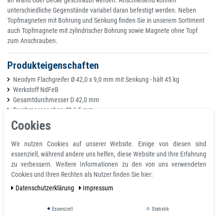
an Wand oder Decke geschraubt werden. Anschließend können
unterschiedliche Gegenstände variabel daran befestigt werden. Neben
Topfmagneten mit Bohrung und Senkung finden Sie in unserem Sortiment
auch Topfmagnete mit zylindrischer Bohrung sowie Magnete ohne Topf
zum Anschrauben.
Produkteigenschaften
Neodym Flachgreifer Ø 42,0 x 9,0 mm mit Senkung - hält 45 kg
Werkstoff NdFeB
Gesamtdurchmesser D 42,0 mm
Durchmesser oben d2 6,5 mm
Durchmesser unten d3 12,0 mm
Cookies
Beschichtung Zink
Temperatur max. 80 °C
Wir nutzen Cookies auf unserer Website. Einige von diesen sind
Magnetisierungsgüte N35
essenziell, während andere uns helfen, diese Website und Ihre Erfahrung
Toleranz 0.1 mm
zu verbessern. Weitere Informationen zu den von uns verwendeten
Haftkraft 45,000 kg
Cookies und Ihren Rechten als Nutzer finden Sie hier:
Gesamthöhe H 9,0 mm
Daten­schutz­erklärung
Impressum
Gewicht 77 g
Essenziell
Statistik
Details