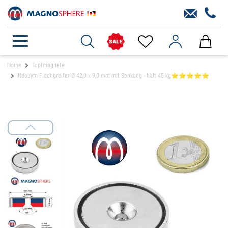
Home
Topfmagnete
Neodym Flachgreifer Ø 42,0 x 9,0 mm mit Senkung - hält 45 kg⭐⭐⭐⭐⭐