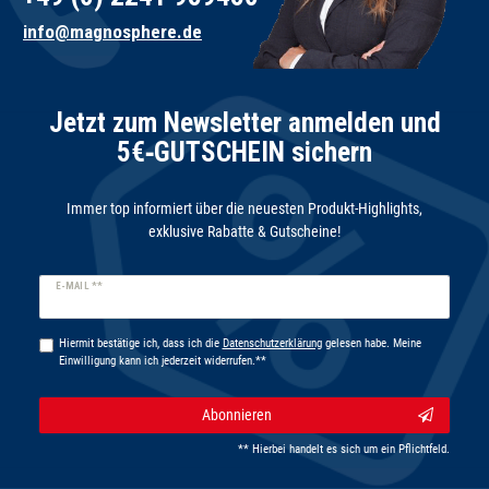
info@magnosphere.de
Jetzt zum Newsletter anmelden und
5€‑GUTSCHEIN sichern
Immer top informiert über die neuesten Produkt-Highlights,
exklusive Rabatte & Gutscheine!
Newsletter
E-MAIL **
Honig
Hiermit bestätige ich, dass ich die
Daten­schutz­erklärung
gelesen habe. Meine
Einwilligung kann ich jederzeit widerrufen.**
Abonnieren
** Hierbei handelt es sich um ein Pflichtfeld.