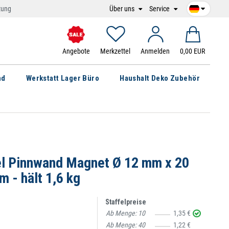
Über uns
Service
tung
Angebote
Merkzettel
Anmelden
0,00 EUR
nd
Werkstatt Lager Büro
Haushalt Deko Zubehör
l Pinnwand Magnet Ø 12 mm x 20
 - hält 1,6 kg
Staffelpreise
Ab Menge:
10
1,35 €
Ab Menge:
40
1,22 €