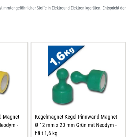
immter gefährlicher Stoffe in Elektround Elektronikgeräten. Entspricht der
d Magnet
Kegelmagnet Kegel Pinnwand Magnet
K
Neodym -
Ø 12 mm x 20 mm Grün mit Neodym -
Ø
hält 1,6 kg
hä