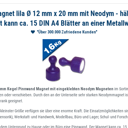
gnet lila Ø 12 mm x 20 mm mit Neodym - häl
 kann ca. 15 DIN A4 Blätter an einer Metall
"Über 300.000 Zufriedene Kunden"
0mm Kegel Pinnwand Magnet mit eingeklebten Neodym Magneten
im Sorti
n oder verschieben. Durch den an der Unterseite sehr starken Neodymmagnet ist
rank geeignet.
kleinster Größe verfügen sie über eine enorme Kraft. Die Einsatzmöglichkeiten 
lsensorik), Werkstatt- und Handwerk, Modellbau, Büro und Lager, Schul- und Fo
dem Untergrund zu Hause oder im Büro eine Pinnwand. Der Magnet kann ca. 15 D