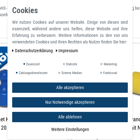
RoHS - Restriction of Hazardous Substances) zur Beschränkung der Verwendung best
Cookies
konform - Klassifiziert nach deutscher Flammschutznorm DIN 4102 / B1
Wir nutzen Cookies auf unserer Website. Einige von diesen sind
essenziell, während andere uns helfen, diese Website und Ihre
Erfahrung zu verbessern. Weitere Informationen zu den von uns
verwendeten Cookies und Ihren Rechten als Nutzer finden Sie hier:
Daten­schutz­erklärung
Impressum
Essenziell
Statistik
Marketing
Zahlungsdienstleister
Externe Medien
Funktional
Alle akzeptieren
Nur Notwendige akzeptieren
Alle ablehnen
et Kegel Pinnwand Magnet
Kegelmagnet Kegel Pinnwan
 20 mm Blau mit Neodym -
Ø 12 mm x 20 mm Gelb mit 
Weitere Einstellungen
hält 1,6 kg