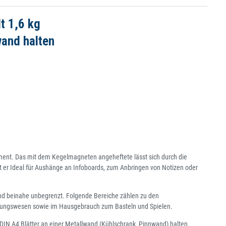
t 1,6 kg
wand halten
ment. Das mit dem Kegelmagneten angeheftete lässt sich durch die
 er Ideal für Aushänge an Infoboards, zum Anbringen von Notizen oder
sind beinahe unbegrenzt. Folgende Bereiche zählen zu den
rschungswesen sowie im Hausgebrauch zum Basteln und Spielen.
IN A4 Blätter an einer Metallwand (Kühlschrank, Pinnwand) halten.