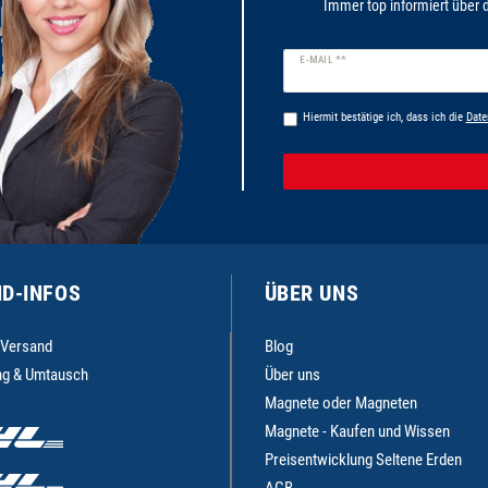
Immer top informiert über d
Newsletter
E-MAIL **
Honig
Hiermit bestätige ich, dass ich die
Date
D-INFOS
ÜBER UNS
 Versand
Blog
g & Umtausch
Über uns
Magnete oder Magneten
Magnete - Kaufen und Wissen
Preisentwicklung Seltene Erden