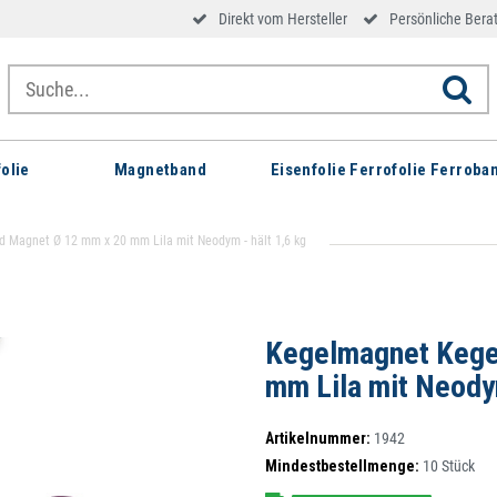
Direkt vom Hersteller
Persönliche Bera
olie
Magnetband
Eisenfolie Ferrofolie Ferroba
 Magnet Ø 12 mm x 20 mm Lila mit Neodym - hält 1,6 kg
Kegelmagnet Kege
mm Lila mit Neodym
Artikelnummer:
1942
Mindestbestellmenge:
10
Stück