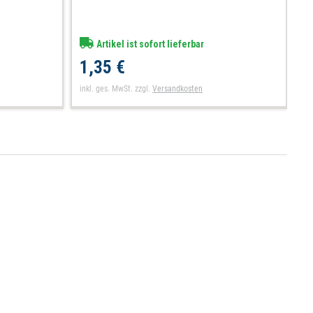
Artikel ist sofort lieferbar
1,35 €
1
inkl. ges. MwSt.
zzgl.
Versandkosten
in