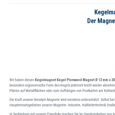
Kegelma
Der Magnet
Wir haben diesen
Kegelmagnet Kegel Pinnwand Magnet Ø 12 mm x 2
besonders ergonomische Form des Kegels jederzeit leicht wieder abnehme
Plänen auf Metallflächen oder zum Aufhängen von Postkarten am Kühlsch
Die Kraft unserer Neodym Magnete wird meistens unterschätzt. Selbst bei 
Haupteinsatzgebieten unserer Magnete: Industrie, Halbleitertechnik (Hal
In Verbindung mit unserer Eisenfolie machen Sie im Handumdrehen aus je