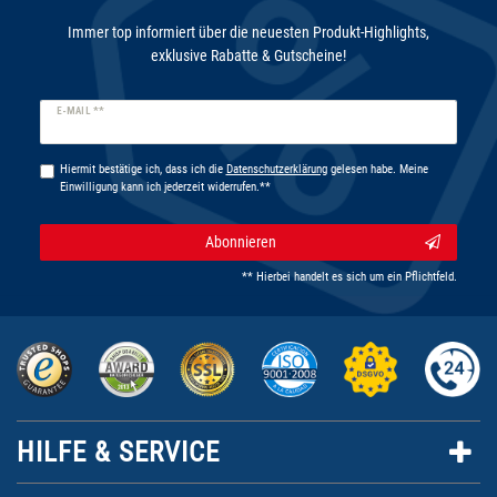
Immer top informiert über die neuesten Produkt-Highlights,
exklusive Rabatte & Gutscheine!
Newsletter
E-MAIL **
Honig
Hiermit bestätige ich, dass ich die
Daten­schutz­erklärung
gelesen habe. Meine
Einwilligung kann ich jederzeit widerrufen.**
Abonnieren
** Hierbei handelt es sich um ein Pflichtfeld.
HILFE & SERVICE