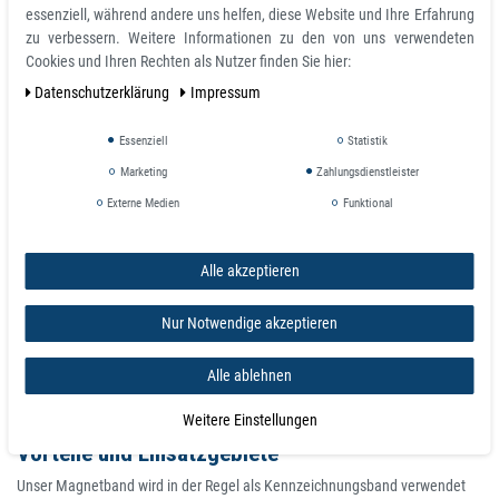
sich sehr gut für schnelle Notizen auf Whiteboards, Magnettafeln und
essenziell, während andere uns helfen, diese Website und Ihre Erfahrung
Kühlschränken sowie Aufgabentafeln zu Hause oder im Büro
zu verbessern. Weitere Informationen zu den von uns verwendeten
Cookies und Ihren Rechten als Nutzer finden Sie hier:
Daten­schutz­erklärung
Impressum
Essenziell
Statistik
Marketing
Zahlungsdienstleister
Externe Medien
Funktional
Alle akzeptieren
Nur Notwendige akzeptieren
Alle ablehnen
Weitere Einstellungen
Vorteile und Einsatzgebiete
Unser Magnetband wird in der Regel als Kennzeichnungsband verwendet