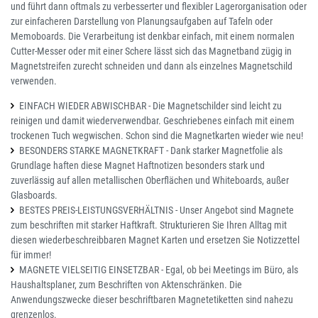
und führt dann oftmals zu verbesserter und flexibler Lagerorganisation oder
zur einfacheren Darstellung von Planungsaufgaben auf Tafeln oder
Memoboards. Die Verarbeitung ist denkbar einfach, mit einem normalen
Cutter-Messer oder mit einer Schere lässt sich das Magnetband zügig in
Magnetstreifen zurecht schneiden und dann als einzelnes Magnetschild
verwenden.
EINFACH WIEDER ABWISCHBAR - Die Magnetschilder sind leicht zu
reinigen und damit wiederverwendbar. Geschriebenes einfach mit einem
trockenen Tuch wegwischen. Schon sind die Magnetkarten wieder wie neu!
BESONDERS STARKE MAGNETKRAFT - Dank starker Magnetfolie als
Grundlage haften diese Magnet Haftnotizen besonders stark und
zuverlässig auf allen metallischen Oberflächen und Whiteboards, außer
Glasboards.
BESTES PREIS-LEISTUNGSVERHÄLTNIS - Unser Angebot sind Magnete
zum beschriften mit starker Haftkraft. Strukturieren Sie Ihren Alltag mit
diesen wiederbeschreibbaren Magnet Karten und ersetzen Sie Notizzettel
für immer!
MAGNETE VIELSEITIG EINSETZBAR - Egal, ob bei Meetings im Büro, als
Haushaltsplaner, zum Beschriften von Aktenschränken. Die
Anwendungszwecke dieser beschriftbaren Magnetetiketten sind nahezu
grenzenlos.