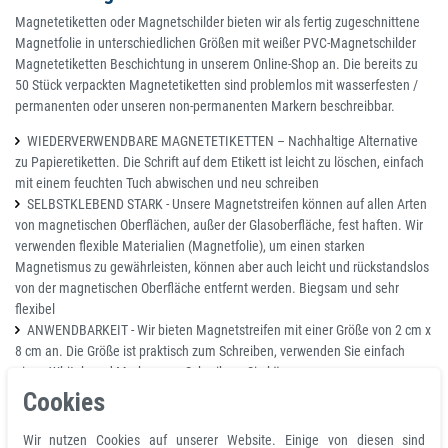
Magnetetiketten oder Magnetschilder bieten wir als fertig zugeschnittene
Magnetfolie in unterschiedlichen Größen mit weißer PVC-Magnetschilder
Magnetetiketten Beschichtung in unserem Online-Shop an. Die bereits zu
50 Stück verpackten Magnetetiketten sind problemlos mit wasserfesten /
permanenten oder unseren non-permanenten Markern beschreibbar.
WIEDERVERWENDBARE MAGNETETIKETTEN – Nachhaltige Alternative
zu Papieretiketten. Die Schrift auf dem Etikett ist leicht zu löschen, einfach
mit einem feuchten Tuch abwischen und neu schreiben
SELBSTKLEBEND STARK - Unsere Magnetstreifen können auf allen Arten
von magnetischen Oberflächen, außer der Glasoberfläche, fest haften. Wir
verwenden flexible Materialien (Magnetfolie), um einen starken
Magnetismus zu gewährleisten, können aber auch leicht und rückstandslos
von der magnetischen Oberfläche entfernt werden. Biegsam und sehr
flexibel
ANWENDBARKEIT - Wir bieten Magnetstreifen mit einer Größe von 2 cm x
8 cm an. Die Größe ist praktisch zum Schreiben, verwenden Sie einfach
einen Whiteboard-Marker zum Schreiben. Sie können unsere
Magnetstreifen auch nach Ihren Bedürfnissen auf die gewünschte Größe
Cookies
zuschneiden, ohne die magnetische Wirkung zu beeinträchtigen
VIELSEITIG EINSETZBAR - Unser beschreibbarer Magnetstreifen eignet
Wir nutzen Cookies auf unserer Website. Einige von diesen sind