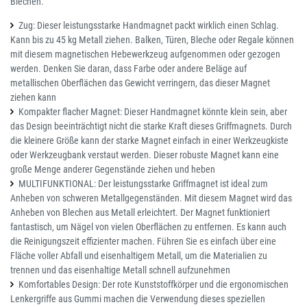
Blechen.
Zug: Dieser leistungsstarke Handmagnet packt wirklich einen Schlag.
Kann bis zu 45 kg Metall ziehen. Balken, Türen, Bleche oder Regale können
mit diesem magnetischen Hebewerkzeug aufgenommen oder gezogen
werden. Denken Sie daran, dass Farbe oder andere Beläge auf
metallischen Oberflächen das Gewicht verringern, das dieser Magnet
ziehen kann
Kompakter flacher Magnet: Dieser Handmagnet könnte klein sein, aber
das Design beeinträchtigt nicht die starke Kraft dieses Griffmagnets. Durch
die kleinere Größe kann der starke Magnet einfach in einer Werkzeugkiste
oder Werkzeugbank verstaut werden. Dieser robuste Magnet kann eine
große Menge anderer Gegenstände ziehen und heben
MULTIFUNKTIONAL: Der leistungsstarke Griffmagnet ist ideal zum
Anheben von schweren Metallgegenständen. Mit diesem Magnet wird das
Anheben von Blechen aus Metall erleichtert. Der Magnet funktioniert
fantastisch, um Nägel von vielen Oberflächen zu entfernen. Es kann auch
die Reinigungszeit effizienter machen. Führen Sie es einfach über eine
Fläche voller Abfall und eisenhaltigem Metall, um die Materialien zu
trennen und das eisenhaltige Metall schnell aufzunehmen
Komfortables Design: Der rote Kunststoffkörper und die ergonomischen
Lenkergriffe aus Gummi machen die Verwendung dieses speziellen