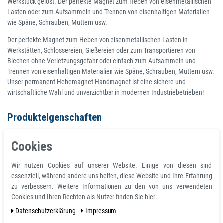
Werkstück gelöst. Der perfekte Magnet zum Heben von eisenmetallischen
Lasten oder zum Aufsammeln und Trennen von eisenhaltigen Materialien
wie Späne, Schrauben, Muttern usw.
Der perfekte Magnet zum Heben von eisenmetallischen Lasten in
Werkstätten, Schlossereien, Gießereien oder zum Transportieren von
Blechen ohne Verletzungsgefahr oder einfach zum Aufsammeln und
Trennen von eisenhaltigen Materialien wie Späne, Schrauben, Muttern usw.
Unser permanent Hebemagnet Handmagnet ist eine sichere und
wirtschaftliche Wahl und unverzichtbar in modernen Industriebetrieben!
Produkteigenschaften
Produktabmessungen 12,7 L x 12,7 B x 2,5 D cm
Farbe: rot (red)
Cookies
Form: Rechteckig
Gewicht: 460 Gramm - 0,46 kg
Wir nutzen Cookies auf unserer Website. Einige von diesen sind
Hebt Gewichte von bis 45 kg
essenziell, während andere uns helfen, diese Website und Ihre Erfahrung
Sichere Traglast von 22 kg
zu verbessern. Weitere Informationen zu den von uns verwendeten
Material: Kunststoff
Cookies und Ihren Rechten als Nutzer finden Sie hier:
Zum Sortieren und Aufheben von eisenhaltigen Gegenständen
Daten­schutz­erklärung
Impressum
Ergonomischer, rutschfester Gummigriff