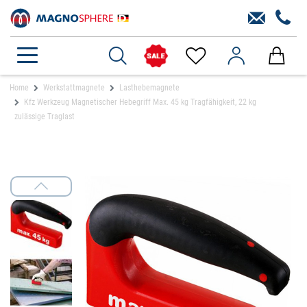
Home
Werkstattmagnete
Lasthebemagnete
Kfz Werkzeug Magnetischer Hebegriff Max. 45 kg Tragfähigkeit, 22 kg
zulässige Traglast