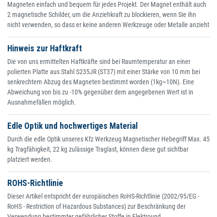
Magneten einfach und bequem für jedes Projekt. Der Magnet enthält auch
2 magnetische Schilder, um die Anziehkraft zu blockieren, wenn Sie ihn
nicht verwenden, so dass er keine anderen Werkzeuge oder Metalle anzieht
Hinweis zur Haftkraft
Die von uns ermittelten Haftkräfte sind bei Raumtemperatur an einer
polierten Platte aus Stahl S235JR (ST37) mit einer Stärke von 10 mm bei
senkrechtem Abzug des Magneten bestimmt worden (1kg~10N). Eine
Abweichung von bis zu -10% gegenüber dem angegebenen Wert ist in
Ausnahmefällen möglich.
Edle Optik und hochwertiges Material
Durch die edle Optik unseres Kfz Werkzeug Magnetischer Hebegriff Max. 45
kg Tragfähigkeit, 22 kg zulässige Traglast, können diese gut sichtbar
platziert werden.
ROHS-Richtlinie
Dieser Artikel entspricht der europäischen RoHS-Richtlinie (2002/95/EG -
RoHS - Restriction of Hazardous Substances) zur Beschränkung der
Verwendung bestimmter gefährlicher Stoffe in Elektround