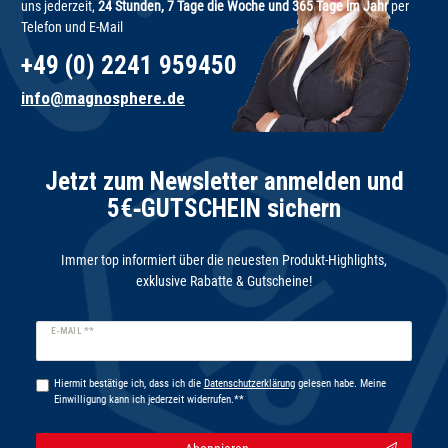
uns jederzeit,
24 Stunden, 7 Tage die Woche und 365 Tage im Jahr
per
Telefon und E-Mail
+49 (0) 2241 959450
info@magnosphere.de
Jetzt zum Newsletter anmelden und
5€‑GUTSCHEIN sichern
Immer top informiert über die neuesten Produkt-Highlights,
exklusive Rabatte & Gutscheine!
Newsletter
E-MAIL **
Honig
Hiermit bestätige ich, dass ich die
Daten­schutz­erklärung
gelesen habe. Meine
Einwilligung kann ich jederzeit widerrufen.**