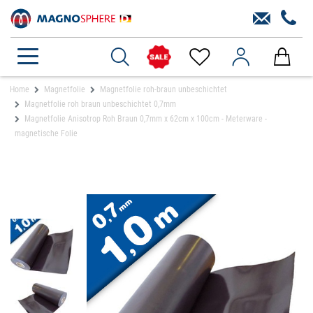
Home
Magnetfolie
Magnetfolie roh-braun unbeschichtet
Magnetfolie roh braun unbeschichtet 0,7mm
Magnetfolie Anisotrop Roh Braun 0,7mm x 62cm x 100cm - Meterware -
magnetische Folie