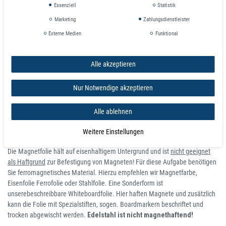
Essenziell
Statistik
Lagerbeschriftung
Häufig wechselnde Warn- und Hinweisschilder
Marketing
Zahlungsdienstleister
Werbeschilder
Externe Medien
Funktional
Planungs- und Organisationsinstrumente (auch Zahlen, Buchstaben,
Symbole, Fotos)
Leitsysteme
Alle akzeptieren
Displaybau, Dekorationsmittel
Spiele
Nur Notwendige akzeptieren
Wichtig
Alle ablehnen
Automagnetschilder zwischendurch entfernen und reinigen. Lagerung auf
Weitere Einstellungen
einer geraden Auflagefläche.
Die Magnetfolie hält auf eisenhaltigem Untergrund und ist
nicht geeignet
als Haftgrund
zur Befestigung von Magneten! Für diese Aufgabe benötigen
Sie ferromagnetisches Material. Hierzu empfehlen wir Magnetfarbe,
Eisenfolie Ferrofolie oder Stahlfolie. Eine Sonderform ist
unserebeschreibbare Whiteboardfolie. Hier haften Magnete und zusätzlich
kann die Folie mit Spezialstiften, sogen. Boardmarkern beschriftet und
trocken abgewischt werden.
Edelstahl ist nicht magnethaftend!