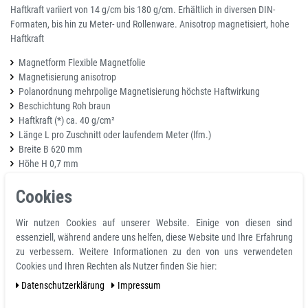
Haftkraft variiert von 14 g/cm bis 180 g/cm. Erhältlich in diversen DIN-
Formaten, bis hin zu Meter- und Rollenware. Anisotrop magnetisiert, hohe
Haftkraft
Magnetform Flexible Magnetfolie
Magnetisierung anisotrop
Polanordnung mehrpolige Magnetisierung höchste Haftwirkung
Beschichtung Roh braun
Haftkraft (*) ca. 40 g/cm²
Länge L pro Zuschnitt oder laufendem Meter (lfm.)
Breite B 620 mm
Höhe H 0,7 mm
Toleranz L + 50 mm / B ± 5,0 mm / H ± 0,1 mm
Gewicht ca. 1.488 g / lfm.
Cookies
Volumen ca. 372 cm³ / lfm.
Temperaturbereich: -30°C bis +60°C, kurzfristig bis 80 °C
Wir nutzen Cookies auf unserer Website. Einige von diesen sind
Haftkraft bei Raumtemperatur: >= 40 g/cm² bei einem Luftspalt von 0
essenziell, während andere uns helfen, diese Website und Ihre Erfahrung
mm, auf 10mm polierten Stahlplatte
zu verbessern. Weitere Informationen zu den von uns verwendeten
Cookies und Ihren Rechten als Nutzer finden Sie hier:
Einsatzgebiete
Daten­schutz­erklärung
Impressum
Automagnetschilder