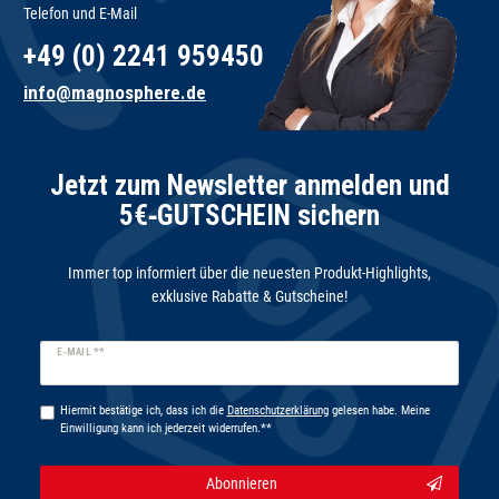
Telefon und E-Mail
+49 (0) 2241 959450
info@magnosphere.de
Jetzt zum Newsletter anmelden und
5€‑GUTSCHEIN sichern
Immer top informiert über die neuesten Produkt-Highlights,
exklusive Rabatte & Gutscheine!
Newsletter
E-MAIL **
Honig
Hiermit bestätige ich, dass ich die
Daten­schutz­erklärung
gelesen habe. Meine
Einwilligung kann ich jederzeit widerrufen.**
Abonnieren