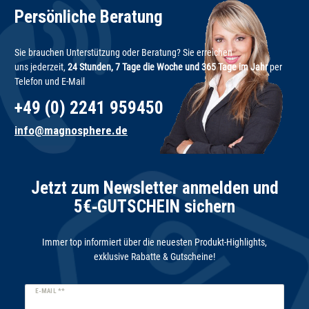
Persönliche Beratung
Sie brauchen Unterstützung oder Beratung? Sie erreichen
uns jederzeit,
24 Stunden, 7 Tage die Woche und 365 Tage im Jahr
per
Telefon und E-Mail
+49 (0) 2241 959450
info@magnosphere.de
Jetzt zum Newsletter anmelden und
5€‑GUTSCHEIN sichern
Immer top informiert über die neuesten Produkt-Highlights,
exklusive Rabatte & Gutscheine!
Newsletter
E-MAIL **
Honig