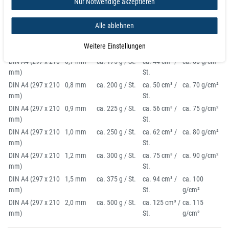
Nur Notwendige akzeptieren
mm)
St.
DIN A4 (297 x 210
0,5 mm
ca. 125 g / St.
ca. 31 cm³ /
ca. 45 g/cm²
mm)
St.
Alle ablehnen
DIN A4 (297 x 210
0,6 mm
ca. 150 g / St.
ca. 37 cm³ /
ca. 55 g/cm²
Weitere Einstellungen
mm)
St.
DIN A4 (297 x 210
0,7 mm
ca. 175 g / St.
ca. 44 cm³ /
ca. 60 g/cm²
mm)
St.
DIN A4 (297 x 210
0,8 mm
ca. 200 g / St.
ca. 50 cm³ /
ca. 70 g/cm²
mm)
St.
DIN A4 (297 x 210
0,9 mm
ca. 225 g / St.
ca. 56 cm³ /
ca. 75 g/cm²
mm)
St.
DIN A4 (297 x 210
1,0 mm
ca. 250 g / St.
ca. 62 cm³ /
ca. 80 g/cm²
mm)
St.
DIN A4 (297 x 210
1,2 mm
ca. 300 g / St.
ca. 75 cm³ /
ca. 90 g/cm²
mm)
St.
DIN A4 (297 x 210
1,5 mm
ca. 375 g / St.
ca. 94 cm³ /
ca. 100
mm)
St.
g/cm²
DIN A4 (297 x 210
2,0 mm
ca. 500 g / St.
ca. 125 cm³ /
ca. 115
mm)
St.
g/cm²