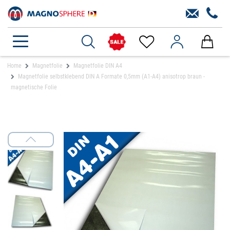
Home
Magnetfolie
Magnetfolie DIN A4
Magnetfolie selbstklebend DIN A Formate 0,5mm (A1-A4) anisotrop braun -
magnetische Folie