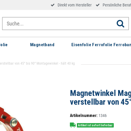
Direkt vom Hersteller
Persönliche Bera
olie
Magnetband
Eisenfolie Ferrofolie Ferroba
tellbar von 45° bis 90° Montagewinkel - hält 40 kg
Magnetwinkel Mag
verstellbar von 45
Artikelnummer:
1346
Artikel ist sofort lieferbar