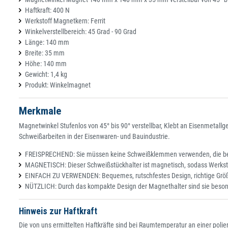
Haftkraft: 400 N
Werkstoff Magnetkern: Ferrit
Winkelverstellbereich: 45 Grad - 90 Grad
Länge: 140 mm
Breite: 35 mm
Höhe: 140 mm
Gewicht: 1,4 kg
Produkt: Winkelmagnet
Merkmale
Magnetwinkel Stufenlos von 45° bis 90° verstellbar, Klebt an Eisenmetall
Schweißarbeiten in der Eisenwaren- und Bauindustrie.
FREISPRECHEND: Sie müssen keine Schweißklemmen verwenden, die bei
MAGNETISCH: Dieser Schweißstückhalter ist magnetisch, sodass Werkstüc
EINFACH ZU VERWENDEN: Bequemes, rutschfestes Design, richtige Größ
NÜTZLICH: Durch das kompakte Design der Magnethalter sind sie beson
Hinweis zur Haftkraft
Die von uns ermittelten Haftkräfte sind bei Raumtemperatur an einer po