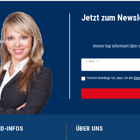
Jetzt zum News
lefon und E-Mail
Immer top informiert über d
Newsletter
E-MAIL **
Honig
Hiermit bestätige ich, dass ich die
Date
D-INFOS
ÜBER UNS