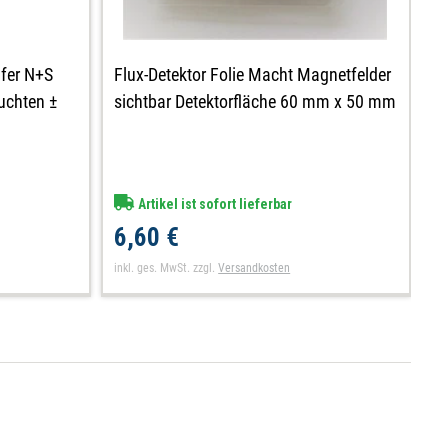
üfer N+S
H
Flux-Detektor Folie Macht Magnetfelder
uchten ±
m
sichtbar Detektorfläche 60 mm x 50 mm
T
Artikel ist sofort lieferbar
1
6,60 €
in
inkl. ges. MwSt.
zzgl.
Versandkosten