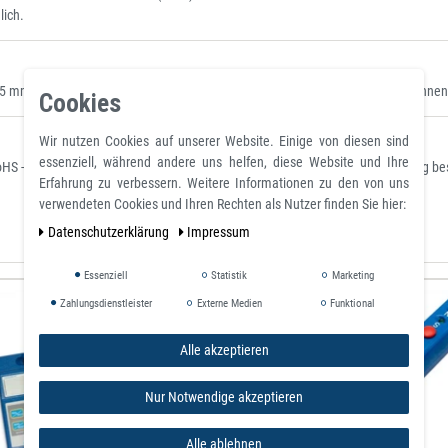
lich.
 verstellbar von 45° bis 90° verstellbarer Montagewinkel - hält 40 kg, können d
Cookies
Wir nutzen Cookies auf unserer Website. Einige von diesen sind
essenziell, während andere uns helfen, diese Website und Ihre
RoHS - Restriction of Hazardous Substances) zur Beschränkung der Verwendung best
Erfahrung zu verbessern. Weitere Informationen zu den von uns
verwendeten Cookies und Ihren Rechten als Nutzer finden Sie hier:
Daten­schutz­erklärung
Impressum
Essenziell
Statistik
Marketing
Zahlungsdienstleister
Externe Medien
Funktional
Alle akzeptieren
Nur Notwendige akzeptieren
Alle ablehnen