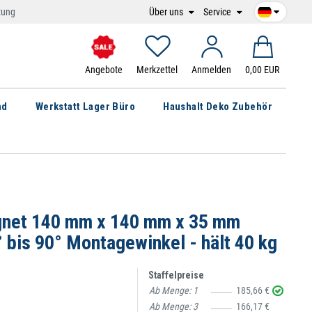
Über uns
Service
tung
Angebote
Merkzettel
Anmelden
0,00 EUR
nd
Werkstatt Lager Büro
Haushalt Deko Zubehör
net 140 mm x 140 mm x 35 mm
° bis 90° Montagewinkel - hält 40 kg
Staffelpreise
Ab Menge:
1
185,66 €
Ab Menge:
3
166,17 €