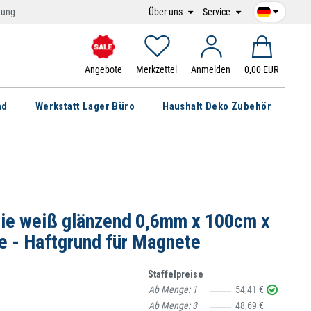
Über uns
Service
tung
Angebote
Merkzettel
Anmelden
0,00 EUR
nd
Werkstatt Lager Büro
Haushalt Deko Zubehör
olie weiß glänzend 0,6mm x 100cm x
 - Haftgrund für Magnete
Staffelpreise
Ab Menge:
1
54,41 €
Ab Menge:
3
48,69 €