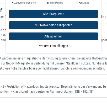
Zahlungsdienstleister
Externe Medien
Funktional
!
Alle akzeptieren
isenfolie mit Magnetfolie (Magnete) kombinieren. Die selbstklebende Eisenfolie d
Nur Notwendige akzeptieren
nd geklebt.
f die Magnetfolie gedruck.
Alle ablehnen
ndern entfernen Sie die bestehende Magnetfolie und plazieren Sie die neu gedr
Weitere Einstellungen
itet wurden um eine magnetische Haftwirkung zu erreichen. Die erzielte Haftkraft h
n nur Neodym-Magnete in Verbindung mit unseren Stahlfolien nutzen. Nur diese 
ist diese Folie beschreibbar aber nicht abwischbar ohne verbleibenden Schatten.
RoHS - Restriction of Hazardous Substances) zur Beschränkung der Verwendung best
konform - Klassifiziert nach deutscher Flammschutznorm DIN 4102 / B1