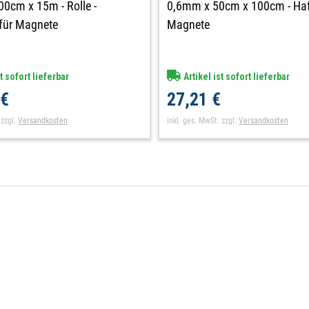
0cm x 15m - Rolle -
0,6mm x 50cm x 100cm - Haf
für Magnete
Magnete
t sofort lieferbar
Artikel ist sofort lieferbar
 €
27,21 €
zzgl.
Versandkosten
inkl. ges. MwSt.
zzgl.
Versandkosten