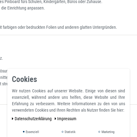
es Pinboard fürs Schulen, Kindergärten, Büros oder Zuhause.
n die Einrichtung anpassen.
it farbigen oder bedruckten Folien und anderen glatten Untergründen.
z.
ösungsmittelhaltige Flüssigkeit zur Reinigung verwenden.
Cookies
nitten werden.
t streichen, überstehende Folie zuschneiden.
Wir nutzen Cookies auf unserer Website. Einige von diesen sind
essenziell, während andere uns helfen, diese Website und Ihre
Erfahrung zu verbessern. Weitere Informationen zu den von uns
verwendeten Cookies und Ihren Rechten als Nutzer finden Sie hier:
Daten­schutz­erklärung
Impressum
Essenziell
Statistik
Marketing