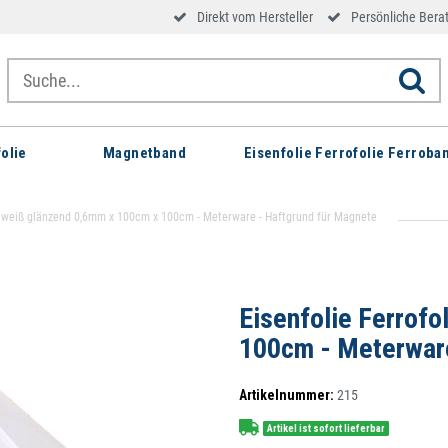
Direkt vom Hersteller
Persönliche Bera
olie
Magnetband
Eisenfolie Ferrofolie Ferroba
ie weiß glänzend 0,6mm x 100cm x 100cm - Meterware - Haftgrund für Magnete
Eisenfolie Ferrof
100cm - Meterware
Artikelnummer:
215
Artikel ist sofort lieferbar