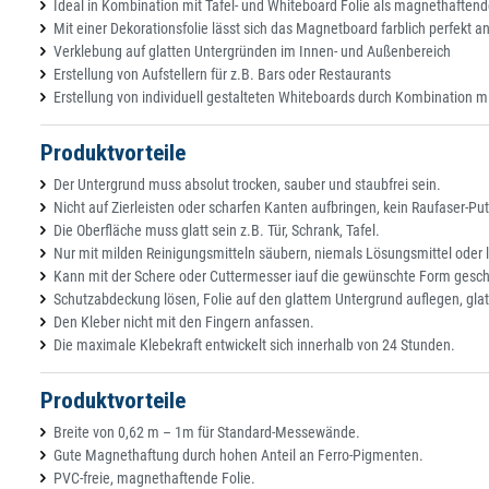
Ideal in Kombination mit Tafel- und Whiteboard Folie als magnethaftend
Mit einer Dekorationsfolie lässt sich das Magnetboard farblich perfekt a
Verklebung auf glatten Untergründen im Innen- und Außenbereich
Erstellung von Aufstellern für z.B. Bars oder Restaurants
Erstellung von individuell gestalteten Whiteboards durch Kombination m
Produktvorteile
Der Untergrund muss absolut trocken, sauber und staubfrei sein.
Nicht auf Zierleisten oder scharfen Kanten aufbringen, kein Raufaser-Put
Die Oberfläche muss glatt sein z.B. Tür, Schrank, Tafel.
Nur mit milden Reinigungsmitteln säubern, niemals Lösungsmittel oder l
Kann mit der Schere oder Cuttermesser iauf die gewünschte Form gesch
Schutzabdeckung lösen, Folie auf den glattem Untergrund auflegen, glat
Den Kleber nicht mit den Fingern anfassen.
Die maximale Klebekraft entwickelt sich innerhalb von 24 Stunden.
Produktvorteile
Breite von 0,62 m – 1m für Standard-Messewände.
Gute Magnethaftung durch hohen Anteil an Ferro-Pigmenten.
PVC-freie, magnethaftende Folie.