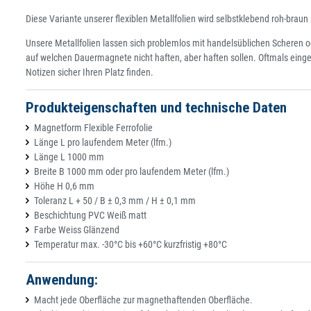
Diese Variante unserer flexiblen Metallfolien wird selbstklebend roh-brau
Unsere Metallfolien lassen sich problemlos mit handelsüblichen Scheren o
auf welchen Dauermagnete nicht haften, aber haften sollen. Oftmals ein
Notizen sicher Ihren Platz finden.
Produkteigenschaften und technische Daten
Magnetform Flexible Ferrofolie
Länge L pro laufendem Meter (lfm.)
Länge L 1000 mm
Breite B 1000 mm oder pro laufendem Meter (lfm.)
Höhe H 0,6 mm
Toleranz L + 50 / B ± 0,3 mm / H ± 0,1 mm
Beschichtung PVC Weiß matt
Farbe Weiss Glänzend
Temperatur max. -30°C bis +60°C kurzfristig +80°C
Anwendung:
Macht jede Oberfläche zur magnethaftenden Oberfläche.