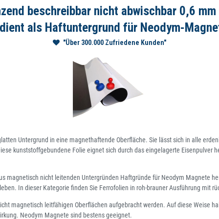
änzend beschreibbar nicht abwischbar 0,6 m
e dient als Haftuntergrund für Neodym-Magn
"Über 300.000 Zufriedene Kunden"
latten Untergrund in eine magnethaftende Oberfläche. Sie lässt sich in alle er
iese kunststoffgebundene Folie eignet sich durch das eingelagerte Eisenpulver h
us magnetisch nicht leitenden Untergründen Haftgründe für Neodym Magnete herzu
leben. In dieser Kategorie finden Sie Ferrofolien in roh-brauner Ausführung mit rü
icht magnetisch leitfähigen Oberflächen aufgebracht werden. Auf diese Weise hab
wirkung. Neodym Magnete sind bestens geeignet.