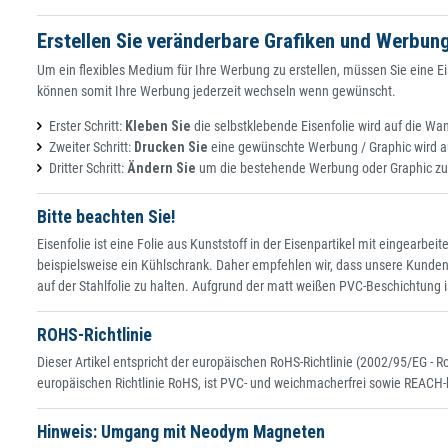
Erstellen Sie veränderbare Grafiken und Werbung
Um ein flexibles Medium für Ihre Werbung zu erstellen, müssen Sie eine E
können somit Ihre Werbung jederzeit wechseln wenn gewünscht.
Erster Schritt:
Kleben Sie
die selbstklebende Eisenfolie wird auf die Wa
Zweiter Schritt:
Drucken Sie
eine gewünschte Werbung / Graphic wird au
Dritter Schritt:
Ändern Sie
um die bestehende Werbung oder Graphic zu ä
Bitte beachten Sie!
Eisenfolie ist eine Folie aus Kunststoff in der Eisenpartikel mit eingearbe
beispielsweise ein Kühlschrank. Daher empfehlen wir, dass unsere Kunde
auf der Stahlfolie zu halten. Aufgrund der matt weißen PVC-Beschichtung 
ROHS-Richtlinie
Dieser Artikel entspricht der europäischen RoHS-Richtlinie (2002/95/EG - 
europäischen Richtlinie RoHS, ist PVC- und weichmacherfrei sowie REACH-
Hinweis: Umgang mit Neodym Magneten