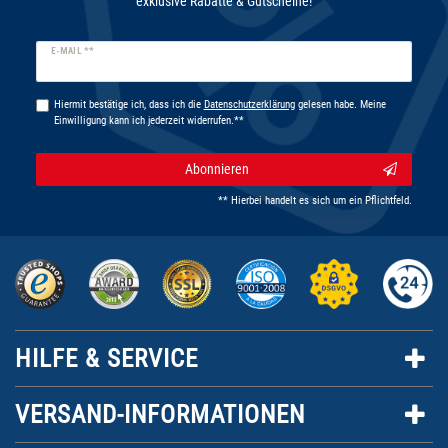
exklusive Rabatte & Gutscheine!
Newsletter
E-MAIL **
Honig
Hiermit bestätige ich, dass ich die
Daten­schutz­erklärung
gelesen habe. Meine
Einwilligung kann ich jederzeit widerrufen.**
Abonnieren
** Hierbei handelt es sich um ein Pflichtfeld.
HILFE & SERVICE
VERSAND-INFORMATIONEN