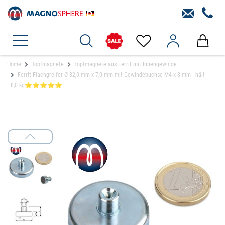
Home
Topfmagnete
Topfmagnete aus Ferrit mit Innengewinde
Ferrit Flachgreifer Ø 32,0 mm x 7,0 mm mit Gewindebuchse M4 x 8 mm - hält
8,0 kg⭐⭐⭐⭐⭐