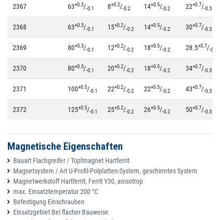
+0.3
+0.2
+0.5
+0.7
2367
63
/
8
/
14
/
22
/
-0.1
-0.2
-0.2
-0.3
+0.3
+0.2
+0.5
+0.7
2368
63
/
15
/
14
/
30
/
-0.1
-0.2
-0.2
-0.3
+0.3
+0.2
+0.5
+0.7
2369
80
/
12
/
18
/
28.5
/
-0.1
-0.2
-0.2
-0.3
+0.3
+0.2
+0.5
+0.7
2370
80
/
20
/
18
/
34
/
-0.1
-0.2
-0.2
-0.3
+0.5
+0.2
+0.5
+0.7
2371
100
/
22
/
22
/
43
/
-0.1
-0.2
-0.2
-0.3
+0.5
+0.2
+0.5
+0.7
2372
125
/
25
/
26
/
50
/
-0.1
-0.2
-0.2
-0.3
Magnetische Eigenschaften
Bauart Flachgreifer / Topfmagnet Hartferrit
Magnetsystem / Art U-Profil-Polplatten-System, geschirmtes System
Magnetwerkstoff Hartferrit, Ferrit Y30, anisotrop
max. Einsatztemperatur 200 °C
Befestigung Einschrauben
Einsatzgebiet Bei flacher Bauweise