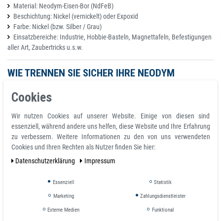
Material: Neodym-Eisen-Bor (NdFeB)
Beschichtung: Nickel (vernickelt) oder Expoxid
Farbe: Nickel (bzw. Silber / Grau)
Einsatzbereiche: Industrie, Hobbie-Basteln, Magnettafeln, Befestigungen
aller Art, Zaubertricks u.s.w.
WIE TRENNEN SIE SICHER IHRE NEODYM
SCHEIBEN MAGNETE?
Cookies
Als Käufer von unseren Neodym-Magneten sind Sie für
Wir nutzen Cookies auf unserer Website. Einige von diesen sind
ordnungsgemäße Verwendung der Magnete verantwortlich. Wir
essenziell, während andere uns helfen, diese Website und Ihre Erfahrung
übernehmen keine Haftung für Schäden die durch unsachgemässe
zu verbessern. Weitere Informationen zu den von uns verwendeten
Verwendung/Benutzung der Magnete entstehen. Mit dem
Cookies und Ihren Rechten als Nutzer finden Sie hier:
Kaufabschluss nehmen Sie die Warnhinweise zur Kenntnis und
Daten­schutz­erklärung
Impressum
verpflichten sich diese zu befolgen.
Bitte Warnhinweise beachten!
Essenziell
Statistik
Marketing
Zahlungsdienstleister
Externe Medien
Funktional