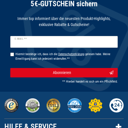
5€‑GUTSCHEIN sichern
Immer top informiert über die neuesten Produkt-Highlights,
exklusive Rabatte & Gutscheine!
Newsletter
E-MAIL **
Honig
Hiermit bestätige ich, dass ich die
Daten­schutz­erklärung
gelesen habe. Meine
Einwilligung kann ich jederzeit widerrufen.**
Abonnieren
** Hierbei handelt es sich um ein Pflichtfeld.
HILFE & SERVICE