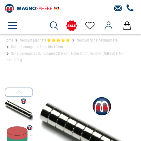
Home
Neodym Magnete⭐⭐⭐⭐⭐
Neodym Scheibenmagnete
Scheibenmagnete 1mm bis 10mm
Scheibenmagnet Rundmagnet Ø 6 mm, Höhe 3 mm Neodym (NdFeB) N45 -
hält 900 g