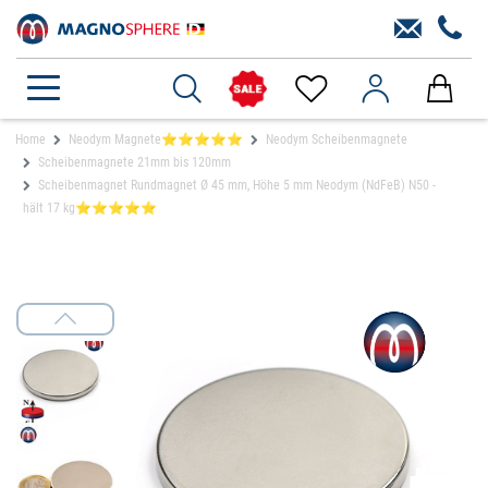
Home
Neodym Magnete⭐⭐⭐⭐⭐
Neodym Scheibenmagnete
Scheibenmagnete 21mm bis 120mm
Scheibenmagnet Rundmagnet Ø 45 mm, Höhe 5 mm Neodym (NdFeB) N50 -
hält 17 kg⭐⭐⭐⭐⭐