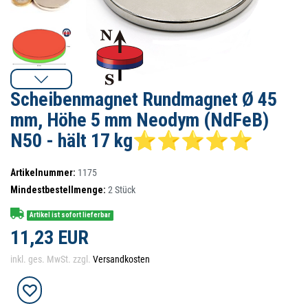
Scheibenmagnet Rundmagnet Ø 45
mm, Höhe 5 mm Neodym (NdFeB)
N50 - hält 17 kg⭐⭐⭐⭐⭐
Artikelnummer:
1175
Mindestbestellmenge:
2
Stück
Artikel ist sofort lieferbar
11,23 EUR
inkl. ges. MwSt. zzgl.
Versandkosten