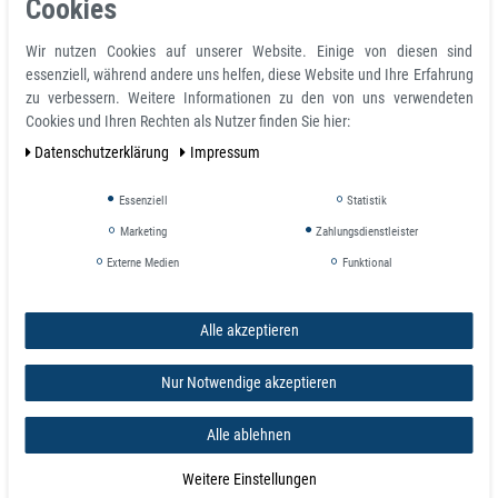
Cookies
Klein, mittel und Große - extra stark
Form: Rund / Scheibe
Wir nutzen Cookies auf unserer Website. Einige von diesen sind
Material: Neodym-Eisen-Bor (NdFeB)
essenziell, während andere uns helfen, diese Website und Ihre Erfahrung
Beschichtung: Nickel (vernickelt) oder Expoxid
zu verbessern. Weitere Informationen zu den von uns verwendeten
Farbe: Nickel (bzw. Silber / Grau)
Cookies und Ihren Rechten als Nutzer finden Sie hier:
Einsatzbereiche: Industrie, Hobbie-Basteln, Magnettafeln, Befestigungen
Daten­schutz­erklärung
Impressum
aller Art, Zaubertricks u.s.w.
Essenziell
Statistik
WIE TRENNEN SIE SICHER IHRE NEODYM
Marketing
Zahlungsdienstleister
SCHEIBEN MAGNETE?
Externe Medien
Funktional
Als Käufer von unseren Neodym-Magneten sind Sie für
Alle akzeptieren
ordnungsgemäße Verwendung der Magnete verantwortlich. Wir
übernehmen keine Haftung für Schäden die durch unsachgemässe
Verwendung/Benutzung der Magnete entstehen. Mit dem
Nur Notwendige akzeptieren
Kaufabschluss nehmen Sie die Warnhinweise zur Kenntnis und
verpflichten sich diese zu befolgen.
Alle ablehnen
Bitte Warnhinweise beachten!
Weitere Einstellungen