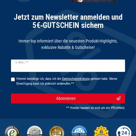
Jetzt zum Newsletter anmelden und
5€‑GUTSCHEIN sichern
Immer top informiert über die neuesten Produkt-Highlights,
exklusive Rabatte & Gutscheine!
Newsletter
E-MAIL **
Honig
Hiermit bestätige ich, dass ich die
Daten­schutz­erklärung
gelesen habe. Meine
Einwilligung kann ich jederzeit widerrufen.**
Abonnieren
** Hierbei handelt es sich um ein Pflichtfeld.