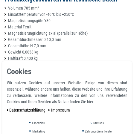
Volumen 785 mm³
Einsatztemperatur von -40°C bis +250°C
Magnetisierungsgüte Y30
Material Ferrit
Magnetisierungrichtung axial (parallel zur Höhe)
Gesamtdurchmesser D 10,0 mm
Gesamthöhe H 7,0 mm
Gewicht 0,0038 kg
Haftkraft 0,400 kg
Magnete rund schwarz
Cookies
Merkmale
Wir nutzen Cookies auf unserer Website. Einige von diesen sind
BEACHTLICHE STARKE MAGNETKRAFT - Die Ferrit Magnete sind
essenziell, während andere uns helfen, diese Website und Ihre Erfahrung
besonders stark haftend (dank Verwendung von Elementarmagneten).
zu verbessern. Weitere Informationen zu den von uns verwendeten
Dank abgerundeter Ecken dennoch leicht wieder per Hand entfernbar. Die
Cookies und Ihren Rechten als Nutzer finden Sie hier:
Magnete sind zu 100% rostfrei.
Daten­schutz­erklärung
Impressum
UNIVERSELLE ANWENDBARE MAGNETE - Egal, ob als
Kühlschrankmagnete, Magneten, als Tafelmagnete für die Schule,
Essenziell
Statistik
Whiteboard Magnete oder für das Büro. Die Anwendungsbeispiele der Ferrit
Marketing
Zahlungsdienstleister
Magnete sind vielfältig.