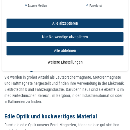
BESTMÖGLICHE HANDHABUNG - Dank Rundung lassen sich die Magnete
Externe Medien
Funktional
leicht wieder lösen, trotz besonders starker Haftkraft. Ideal daher zur
Anwendung auf Untergründen, wie einer Tafel, Pinnwand oder auf dem
Whiteboard oder Kühlschrank.
Alle akzeptieren
BESONDERE BESTÄNDIGKEIT – Dank der Verwendung von Keramik sind
die Magnete rostfrei. Durch Magnetisierung im aufwendigen
Nur Notwendige akzeptieren
anisotropischen Verfahren, sind diese Magnete ausgesprochen langlebig
und widerstandsfähig gegen Entmagnetisierung.
Alle ablehnen
Ferrit-Magnete eignen sich für eine Vielzahl von
Weitere Einstellungen
Anwendungen
Sie werden in großer Anzahl als Lautsprechermagnete, Motorenmagnete
und Haftmagnete hergestellt und finden Ihre Verwendung in der Elektronik,
Elektrotechnik und Fahrzeugindustrie. Darüber hinaus sind sie ebenfalls im
medizintechnischen Bereich, im Bergbau, in der Industrieautomation oder
in Raffinerien zu finden.
Edle Optik und hochwertiges Material
Durch die edle Optik unserer Ferrit-Magneten, können diese gut sichtbar