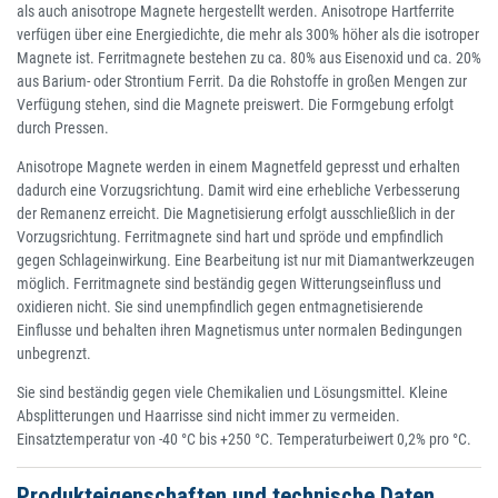
als auch anisotrope Magnete hergestellt werden. Anisotrope Hartferrite
verfügen über eine Energiedichte, die mehr als 300% höher als die isotroper
Magnete ist. Ferritmagnete bestehen zu ca. 80% aus Eisenoxid und ca. 20%
aus Barium- oder Strontium Ferrit. Da die Rohstoffe in großen Mengen zur
Verfügung stehen, sind die Magnete preiswert. Die Formgebung erfolgt
durch Pressen.
Anisotrope Magnete werden in einem Magnetfeld gepresst und erhalten
dadurch eine Vorzugsrichtung. Damit wird eine erhebliche Verbesserung
der Remanenz erreicht. Die Magnetisierung erfolgt ausschließlich in der
Vorzugsrichtung.
Ferritmagnete sind hart und spröde und empfindlich
gegen Schlageinwirkung. Eine Bearbeitung ist nur mit Diamantwerkzeugen
möglich. Ferritmagnete sind beständig gegen Witterungseinfluss und
oxidieren nicht. Sie sind unempfindlich gegen entmagnetisierende
Einflusse und behalten ihren Magnetismus unter normalen Bedingungen
unbegrenzt.
Sie sind beständig gegen viele Chemikalien und Lösungsmittel. Kleine
Absplitterungen und Haarrisse sind nicht immer zu vermeiden.
Einsatztemperatur von -40 °C bis +250 °C. Temperaturbeiwert 0,2% pro °C.
Produkteigenschaften und technische Daten