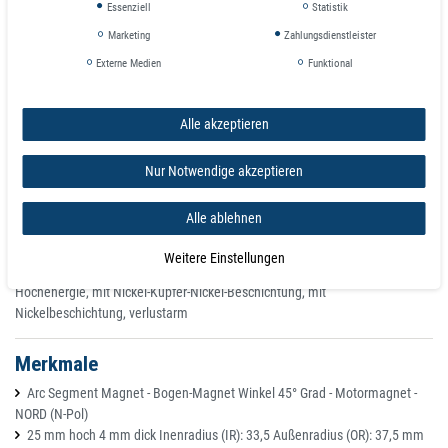
Essenziell
Statistik
Marketing
Zahlungsdienstleister
Externe Medien
Funktional
Alle akzeptieren
Eigenschaften
Material: Neodym
Nur Notwendige akzeptieren
Form: Bogen, segmentförmig maßgefertigt
Anwendung: für Motor, für Sensor, für Automobilanwendungen, für
Alle ablehnen
medizinische Anwendungen, für Aufzug, für Elektrofahrzeug, für
elektrisches Handwerkzeug, für Pumpen
Weitere Einstellungen
Sonstige Eigenschaften: anisotrop, für Hochleistungsanwendungen,
Hochenergie, mit Nickel-Kupfer-Nickel-Beschichtung, mit
Nickelbeschichtung, verlustarm
Merkmale
Arc Segment Magnet - Bogen-Magnet Winkel 45° Grad - Motormagnet -
NORD (N-Pol)
25 mm hoch 4 mm dick Inenradius (IR): 33,5 Außenradius (OR): 37,5 mm