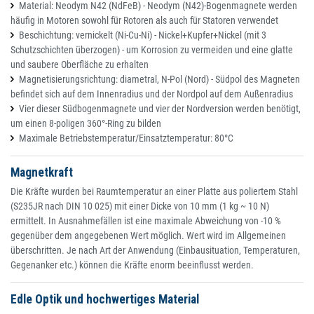
Material: Neodym N42 (NdFeB) - Neodym (N42)-Bogenmagnete werden
häufig in Motoren sowohl für Rotoren als auch für Statoren verwendet
Beschichtung: vernickelt (Ni-Cu-Ni) - Nickel+Kupfer+Nickel (mit 3
Schutzschichten überzogen) - um Korrosion zu vermeiden und eine glatte
und saubere Oberfläche zu erhalten
Magnetisierungsrichtung: diametral, N-Pol (Nord) - Südpol des Magneten
befindet sich auf dem Innenradius und der Nordpol auf dem Außenradius
Vier dieser Südbogenmagnete und vier der Nordversion werden benötigt,
um einen 8-poligen 360°-Ring zu bilden
Maximale Betriebstemperatur/Einsatztemperatur: 80°C
Magnetkraft
Die Kräfte wurden bei Raumtemperatur an einer Platte aus poliertem Stahl
(S235JR nach DIN 10 025) mit einer Dicke von 10 mm (1 kg ~ 10 N)
ermittelt. In Ausnahmefällen ist eine maximale Abweichung von -10 %
gegenüber dem angegebenen Wert möglich. Wert wird im Allgemeinen
überschritten. Je nach Art der Anwendung (Einbausituation, Temperaturen,
Gegenanker etc.) können die Kräfte enorm beeinflusst werden.
Edle Optik und hochwertiges Material