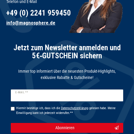
Telefon und E-Mail
+49 (0) 2241 959450
info@magnosphere.de
Jetzt zum Newsletter anmelden und
5€‑GUTSCHEIN sichern
Immer top informiert über die neuesten Produkt-Highlights,
exklusive Rabatte & Gutscheine!
Newsletter
E-MAIL **
Honig
Hiermit bestätige ich, dass ich die
Daten­schutz­erklärung
gelesen habe. Meine
Einwilligung kann ich jederzeit widerrufen.**
Abonnieren