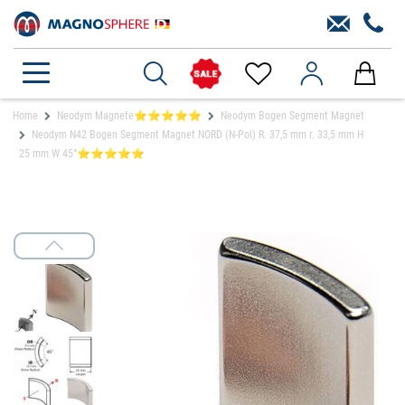
Home
Neodym Magnete⭐⭐⭐⭐⭐
Neodym Bogen Segment Magnet
Neodym N42 Bogen Segment Magnet NORD (N-Pol) R. 37,5 mm r. 33,5 mm H
25 mm W 45°⭐⭐⭐⭐⭐