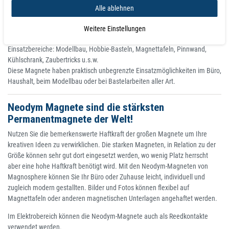
Alle ablehnen
Material: Neodym-Eisen-Bor (NdFeB)
Beschichtung: Nickel (vernickelt)
Weitere Einstellungen
Farbe: Nickel (bzw. Silber / Grau)
Einsatzbereiche: Modellbau, Hobbie-Basteln, Magnettafeln, Pinnwand,
Kühlschrank, Zaubertricks u.s.w.
Diese Magnete haben praktisch unbegrenzte Einsatzmöglichkeiten im Büro,
Haushalt, beim Modellbau oder bei Bastelarbeiten aller Art.
Neodym Magnete sind die stärksten
Permanentmagnete der Welt!
Nutzen Sie die bemerkenswerte Haftkraft der großen Magnete um Ihre
kreativen Ideen zu verwirklichen. Die starken Magneten, in Relation zu der
Größe können sehr gut dort eingesetzt werden, wo wenig Platz herrscht
aber eine hohe Haftkraft benötigt wird. Mit den Neodym-Magneten von
Magnosphere können Sie Ihr Büro oder Zuhause leicht, individuell und
zugleich modern gestallten. Bilder und Fotos können flexibel auf
Magnettafeln oder anderen magnetischen Unterlagen angehaftet werden.
Im Elektrobereich können die Neodym-Magnete auch als Reedkontakte
verwendet werden.