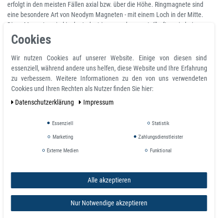
erfolgt in den meisten Fällen axial bzw. über die Höhe. Ringmagnete sind
eine besondere Art von Neodym Magneten - mit einem Loch in der Mitte.
Diese Magneten sind in der Industrieanwendung vorteilhaft sowie bei
Hobbywerkern beliebt. Der Vorteil dieser runden Neodym Magnete liegt in
Cookies
der breiteren Verwendungsmöglichkeit. Sie dienen sowie als
Scheibenmagnete als auch zum speziellen Einsatz. Von Klein bis Groß und
Wir nutzen Cookies auf unserer Website. Einige von diesen sind
immer stark, das sind die runden Ringmagnete aus Neodym (NdFeB) von
essenziell, während andere uns helfen, diese Website und Ihre Erfahrung
Magnosphere. Diese sind bis zu 10 Mal stärker in der Haftkraft als die
zu verbessern. Weitere Informationen zu den von uns verwendeten
üblichen Magnete aus Ferrit. Ferrit-Magnete kennt man noch aus der
Cookies und Ihren Rechten als Nutzer finden Sie hier:
Vergangenheit, welche früher am Kühlschrank angebracht wurden.
Daten­schutz­erklärung
Impressum
Heutzutage setzt man die modernen Magnete mit einer Loch-Bohrung aus
Neodym ein. Die starken Scheibenmagnete mit einer Bohrung weisen eine
Essenziell
Statistik
runde Magnetform mit einem Loch auf, ganz wie eine Unterlegscheibe aus
Eisen. Die Neodym Supermagnete von Magnosphere haben eine edle
Marketing
Zahlungsdienstleister
Beschichtung in Nickel (vernickelt), welche gerne auch ganz einfach als
Externe Medien
Funktional
silberne Oberfläche bezeichnet wird.
Alle akzeptieren
Magnet-Kurzbeschreibung:
Klein bis Groß und stark!
Nur Notwendige akzeptieren
Größe: Durchmesser - Bohrung x Höhe
Form: flache Rundmagnete mit Loch