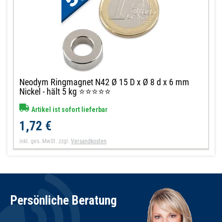
Neodym Ringmagnet N42 Ø 15 D x Ø 8 d x 6 mm
Nickel - hält 5 kg ⭐⭐⭐⭐⭐
Artikel ist sofort lieferbar
1,72 €
inkl. ges. MwSt.
zzgl.
Versandkosten
Persönliche Beratung