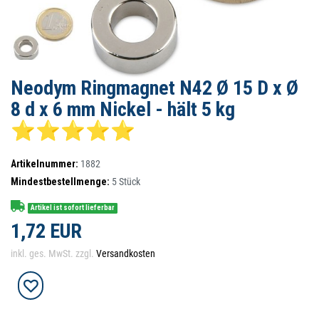
Neodym Ringmagnet N42 Ø 15 D x Ø
8 d x 6 mm Nickel - hält 5 kg
⭐⭐⭐⭐⭐
Artikelnummer:
1882
Mindestbestellmenge:
5
Stück
Artikel ist sofort lieferbar
1,72 EUR
inkl. ges. MwSt. zzgl.
Versandkosten