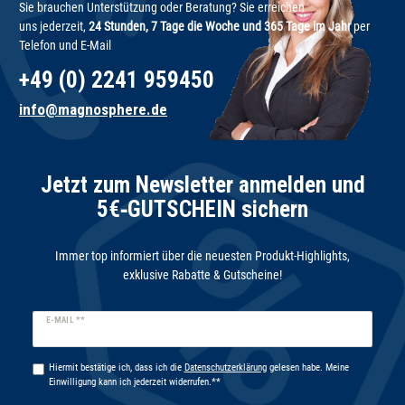
Sie brauchen Unterstützung oder Beratung? Sie erreichen
uns jederzeit,
24 Stunden, 7 Tage die Woche und 365 Tage im Jahr
per
Telefon und E-Mail
+49 (0) 2241 959450
info@magnosphere.de
Jetzt zum Newsletter anmelden und
5€‑GUTSCHEIN sichern
Immer top informiert über die neuesten Produkt-Highlights,
exklusive Rabatte & Gutscheine!
Newsletter
E-MAIL **
Honig
Hiermit bestätige ich, dass ich die
Daten­schutz­erklärung
gelesen habe. Meine
Einwilligung kann ich jederzeit widerrufen.**