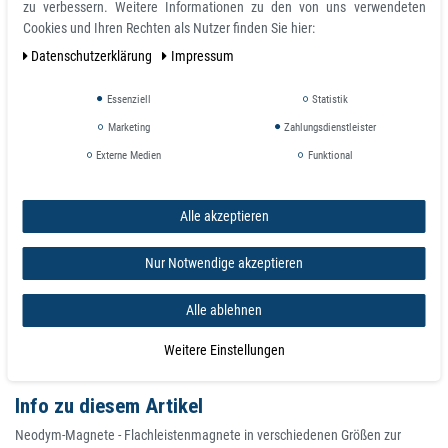
Temperatur max. 80 °C
zu verbessern. Weitere Informationen zu den von uns verwendeten
Magnetisierungsgüte N35
Cookies und Ihren Rechten als Nutzer finden Sie hier:
Toleranz +/- 0,1 mm
Daten­schutz­erklärung
Impressum
Magnetisierungrichtung axial (parallel zur Höhe)
Beschichtung Nickel (Ni-Cu-Ni)
Essenziell
Statistik
Haftkraft 1,900 kg
Gewicht 0,0025 kg
Marketing
Zahlungsdienstleister
Externe Medien
Funktional
Folgende Schrauben passen in die Bohrungen
dieser Magnete:
Alle akzeptieren
Senk-Holzschraube mit Schlitz: DIN 97 (3,5 mm)
Senkschrauben mit Kreuzschlitz (Maschinenschraube): ISO 7046-2
Nur Notwendige akzeptieren
M3 (3 mm)
Senkschrauben mit Innensechsrund (Maschinenschraube): ISO
Alle ablehnen
14581 M3 (3 mm)
Senkschrauben mit Innensechskant (Maschinenschraube): ISO
Weitere Einstellungen
10642 M3 (3 mm)
Info zu diesem Artikel
Neodym-Magnete - Flachleistenmagnete in verschiedenen Größen zur