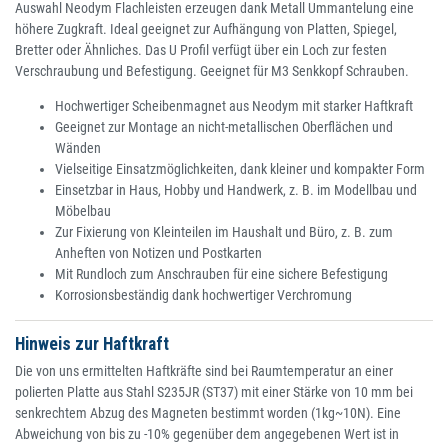
Auswahl Neodym Flachleisten erzeugen dank Metall Ummantelung eine
höhere Zugkraft. Ideal geeignet zur Aufhängung von Platten, Spiegel,
Bretter oder Ähnliches. Das U Profil verfügt über ein Loch zur festen
Verschraubung und Befestigung. Geeignet für M3 Senkkopf Schrauben.
Hochwertiger Scheibenmagnet aus Neodym mit starker Haftkraft
Geeignet zur Montage an nicht-metallischen Oberflächen und
Wänden
Vielseitige Einsatzmöglichkeiten, dank kleiner und kompakter Form
Einsetzbar in Haus, Hobby und Handwerk, z. B. im Modellbau und
Möbelbau
Zur Fixierung von Kleinteilen im Haushalt und Büro, z. B. zum
Anheften von Notizen und Postkarten
Mit Rundloch zum Anschrauben für eine sichere Befestigung
Korrosionsbeständig dank hochwertiger Verchromung
Hinweis zur Haftkraft
Die von uns ermittelten Haftkräfte sind bei Raumtemperatur an einer
polierten Platte aus Stahl S235JR (ST37) mit einer Stärke von 10 mm bei
senkrechtem Abzug des Magneten bestimmt worden (1kg~10N). Eine
Abweichung von bis zu -10% gegenüber dem angegebenen Wert ist in