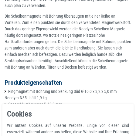
auch plan zu verwenden.
Die Scheibenmagnete mit Bohrung überzeugen mit einer Reihe an
Vorteilen. Zum einen punkten sie durch den verwendeten Magnetwerkstoff.
Durch das geringe Eigengewicht werden die Neodym Scheiben-Magnete
häufig dort eingesetzt, wo trotz eines geringen Platzes hohe
Haftkraftanforderungen gelten. Die Scheibenmagnete mit Bohrung punkten
zum anderen aber auch durch die leichte Handhabung. Sie lassen sich
einfach mechanisch befestigen. Dazu werden lediglich handelsübliche
Senkkopfschrauben benötigt. Anschließend können die Scheibenmagnete
mit Bohrung an Wänden, Türen und Decken befestigt werden.
Produkteigenschaften
Ringmagnet mit Bohrung und Senkung Süd Ø 10,0 x 3,2 x 5,0 mm
Neodym N35 - hält 1,9 kg
Gesamtdurchmesser D 10,0 mm
Ring innen d1 3,2 mm
Cookies
Gesamthöhe H 5,0 mm
Volumen 330 mm³
Wir nutzen Cookies auf unserer Website. Einige von diesen sind
Material Neodym
essenziell, während andere uns helfen, diese Website und Ihre Erfahrung