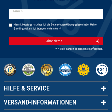
Newsletter
E-MAIL **
Honig
Hiermit bestätige ich, dass ich die
Daten­schutz­erklärung
gelesen habe. Meine
Einwilligung kann ich jederzeit widerrufen.**
Abonnieren
** Hierbei handelt es sich um ein Pflichtfeld.
HILFE & SERVICE
VERSAND-INFORMATIONEN