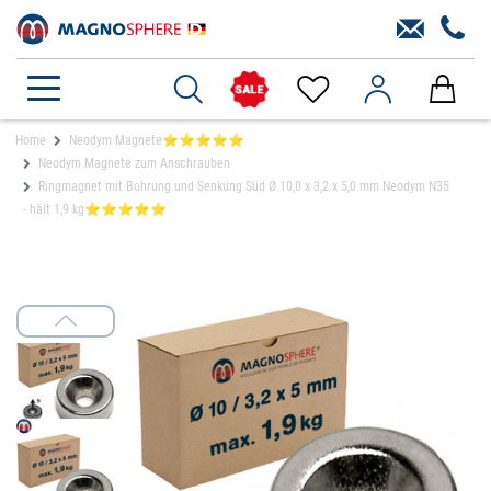
Home
Neodym Magnete⭐⭐⭐⭐⭐
Neodym Magnete zum Anschrauben
Ringmagnet mit Bohrung und Senkung Süd Ø 10,0 x 3,2 x 5,0 mm Neodym N35
- hält 1,9 kg⭐⭐⭐⭐⭐