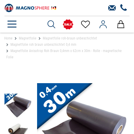
Home
Magnetfolie
Magnetfolie roh-braun unbeschichtet
Magnetfolie roh braun unbeschichtet 0,4 mm
Magnetfolie Anisotrop Roh Braun 0,4mm x 62cm x 30m - Rolle - magnetische
Folie