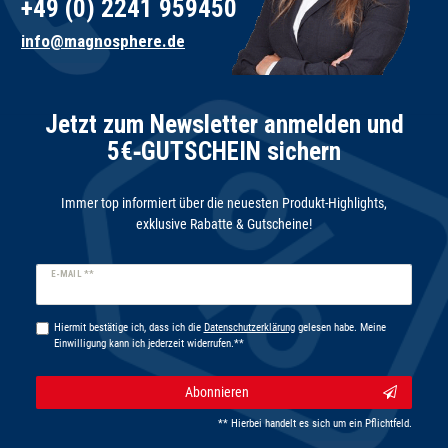
+49 (0) 2241 959450
info@magnosphere.de
Jetzt zum Newsletter anmelden und
5€‑GUTSCHEIN sichern
Immer top informiert über die neuesten Produkt-Highlights,
exklusive Rabatte & Gutscheine!
Newsletter
E-MAIL **
Honig
Hiermit bestätige ich, dass ich die
Daten­schutz­erklärung
gelesen habe. Meine
Einwilligung kann ich jederzeit widerrufen.**
Abonnieren
** Hierbei handelt es sich um ein Pflichtfeld.