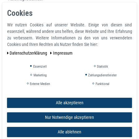
Lagerbeschriftung
Cookies
Häufig wechselnde Warn- und Hinweisschilder
Werbeschilder
Wir nutzen Cookies auf unserer Website. Einige von diesen sind
Planungs- und Organisationsinstrumente (auch Zahlen, Buchstaben,
essenziell, während andere uns helfen, diese Website und Ihre Erfahrung
Symbole, Fotos)
zu verbessern. Weitere Informationen zu den von uns verwendeten
Leitsysteme
Cookies und Ihren Rechten als Nutzer finden Sie hier:
Displaybau, Dekorationsmittel
Spiele
Daten­schutz­erklärung
Impressum
Wichtig
Essenziell
Statistik
Marketing
Zahlungsdienstleister
Automagnetschilder zwischendurch entfernen und reinigen. Lagerung auf
einer geraden Auflagefläche.
Externe Medien
Funktional
Die Magnetfolie hält auf eisenhaltigem Untergrund und ist
nicht geeignet
als Haftgrund
zur Befestigung von Magneten! Für diese Aufgabe benötigen
Alle akzeptieren
Sie ferromagnetisches Material. Hierzu empfehlen wir Magnetfarbe,
Eisenfolie Ferrofolie oder Stahlfolie. Eine Sonderform ist
Nur Notwendige akzeptieren
unserebeschreibbare Whiteboardfolie. Hier haften Magnete und zusätzlich
kann die Folie mit Spezialstiften, sogen. Boardmarkern beschriftet und
Alle ablehnen
trocken abgewischt werden.
Edelstahl ist nicht magnethaftend!