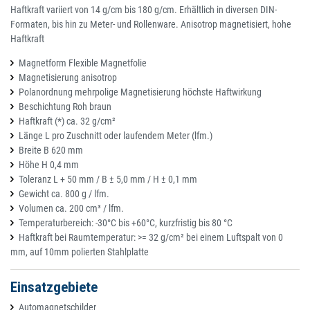
Haftkraft variiert von 14 g/cm bis 180 g/cm. Erhältlich in diversen DIN-
Formaten, bis hin zu Meter- und Rollenware. Anisotrop magnetisiert, hohe
Haftkraft
Magnetform Flexible Magnetfolie
Magnetisierung anisotrop
Polanordnung mehrpolige Magnetisierung höchste Haftwirkung
Beschichtung Roh braun
Haftkraft (*) ca. 32 g/cm²
Länge L pro Zuschnitt oder laufendem Meter (lfm.)
Breite B 620 mm
Höhe H 0,4 mm
Toleranz L + 50 mm / B ± 5,0 mm / H ± 0,1 mm
Gewicht ca. 800 g / lfm.
Volumen ca. 200 cm³ / lfm.
Temperaturbereich: -30°C bis +60°C, kurzfristig bis 80 °C
Haftkraft bei Raumtemperatur: >= 32 g/cm² bei einem Luftspalt von 0
mm, auf 10mm polierten Stahlplatte
Einsatzgebiete
Automagnetschilder