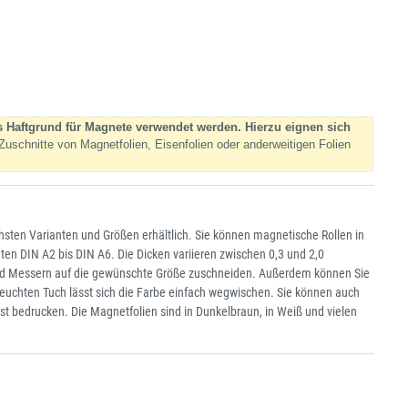
s Haftgrund für Magnete verwendet werden. Hierzu eignen sich
Zuschnitte von Magnetfolien, Eisenfolien oder anderweitigen Folien
hsten Varianten und Größen erhältlich. Sie können magnetische Rollen in
n DIN A2 bis DIN A6. Die Dicken variieren zwischen 0,3 und 2,0
 und Messern auf die gewünschte Größe zuschneiden. Außerdem können Sie
feuchten Tuch lässt sich die Farbe einfach wegwischen. Sie können auch
st bedrucken. Die Magnetfolien sind in Dunkelbraun, in Weiß und vielen