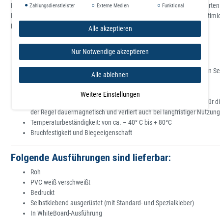
Magnetfolie besteht aus einer magnetisierten und einer nicht magnetisierten S
Zahlungsdienstleister
Externe Medien
Funktional
Polabstand unterschiedlich und ist so für verschiedene Anwendungen optimie
Eigenschaften beachten:
Alle akzeptieren
Nur Notwendige akzeptieren
Roh (nicht bearbeitet, beidseitig braun)
Farbige oder weiße Folienkaschierung auf der nicht magnetisierten Se
Alle ablehnen
Selbstklebende Beschichtung auf der magnetisierten Seite
Dicke: von ca. 0,4 mm bis 2 mm
Weitere Einstellungen
Die magnetische Haftkraft (bedingt durch den Polabstand) sollte für 
der Regel dauermagnetisch und verliert auch bei langfristiger Nutzun
Temperaturbeständigkeit: von ca. – 40° C bis + 80°C
Bruchfestigkeit und Biegeeigenschaft
Folgende Ausführungen sind lieferbar:
Roh
PVC weiß verschweißt
Bedruckt
Selbstklebend ausgerüstet (mit Standard- und Spezialkleber)
In WhiteBoard-Ausführung