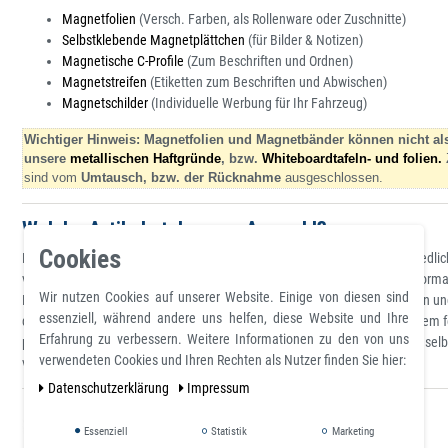
Magnetfolien
(Versch. Farben, als Rollenware oder Zuschnitte)
Selbstklebende Magnetplättchen
(für Bilder & Notizen)
Magnetische C-Profile
(Zum Beschriften und Ordnen)
Magnetstreifen
(Etiketten zum Beschriften und Abwischen)
Magnetschilder
(Individuelle Werbung für Ihr Fahrzeug)
Wichtiger Hinweis: Magnetfolien und Magnetbänder können nicht al
unsere
metallischen Haftgründe
, bzw.
Whiteboardtafeln- und folien.
sind vom
Umtausch, bzw. der Rücknahme
ausgeschlossen.
Welche Artikel stehen zur Auswahl?
Cookies
Die bei Magnosphere erhältlichen magnetischen Folien sind in unterschiedlic
verschiedenen Breiten und Längen ebenso erwerben wie Folien in den Formate
Wir nutzen Cookies auf unserer Website. Einige von diesen sind
Millimeter. Die meisten Produkte lassen sich mit handelsüblichen Scheren
essenziell, während andere uns helfen, diese Website und Ihre
die Folien mit non-permanenten Markern beliebig oft beschriften, mit einem 
Erfahrung zu verbessern. Weitere Informationen zu den von uns
permanente Stifte zur einmaligen Beschriftung verwenden oder die Folie selb
verwendeten Cookies und Ihren Rechten als Nutzer finden Sie hier:
verschiedenen Farben verfügbar.
Daten­schutz­erklärung
Impressum
Magnetfolie – Eigenschaften
Essenziell
Statistik
Marketing