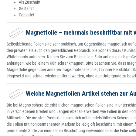
Als Zuschnitt
Gestanzt
Geplottet
Magnetfolie – mehrmals beschriftbar mit v
Selbstklebende Folien sind sehr praktisch, um Gegenstände magnetisch auf ei
den privaten als auch den gewerblichen Gebrauch. Sie können daraus Kühlsc
Whiteboards aufrüsten. Kleben Sie zum Beispiel ein Foto auf ein gleich gro
anbringen, wie bei einem Kühlschrankmagnet. Bitte beachten Sie, dass magne
Magnetfolie gegenüber anderen Trägermaterialien liegt in ihrer Flexibilität. 
eingesetzt und schnell wieder entfernt werden, ohne den Untergrund zu bes
Welche Magnetfolien Artikel stehen zur A
Die bei Magno-sphere.de erhältlichen magnetischen Folien sind in unterschie
in verschiedenen Breiten und Längen ebenso erwerben wie Folien in den Form
Millimeter. Die meisten Produkte lassen sich mit handelsüblichen Scheren
die Folien mit non-permanenten Markern beliebig oft beschriften, mit einem 
permanente Stifte zur einmaligen Beschriftung verwenden oder die Folie selb