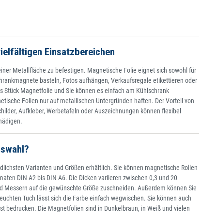
ielfältigen Einsatzbereichen
ner Metallfläche zu befestigen. Magnetische Folie eignet sich sowohl für
hrankmagnete basteln, Fotos aufhängen, Verkaufsregale etikettieren oder
ßes Stück Magnetfolie und Sie können es einfach am Kühlschrank
tische Folien nur auf metallischen Untergründen haften. Der Vorteil von
Schilder, Aufkleber, Werbetafeln oder Auszeichnungen können flexibel
chädigen.
uswahl?
dlichsten Varianten und Größen erhältlich. Sie können magnetische Rollen
aten DIN A2 bis DIN A6. Die Dicken variieren zwischen 0,3 und 20
 und Messern auf die gewünschte Größe zuschneiden. Außerdem können Sie
feuchten Tuch lässt sich die Farbe einfach wegwischen. Sie können auch
st bedrucken. Die Magnetfolien sind in Dunkelbraun, in Weiß und vielen