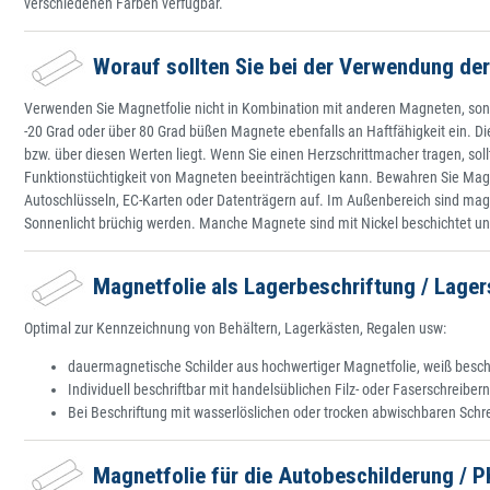
verschiedenen Farben verfügbar.
Worauf sollten Sie bei der Verwendung de
Verwenden Sie Magnetfolie nicht in Kombination mit anderen Magneten, sons
-20 Grad oder über 80 Grad büßen Magnete ebenfalls an Haftfähigkeit ein. D
bzw. über diesen Werten liegt. Wenn Sie einen Herzschrittmacher tragen, so
Funktionstüchtigkeit von Magneten beeinträchtigen kann. Bewahren Sie Mag
Autoschlüsseln, EC-Karten oder Datenträgern auf. Im Außenbereich sind magn
Sonnenlicht brüchig werden. Manche Magnete sind mit Nickel beschichtet und
Magnetfolie als Lagerbeschriftung / Lager
Optimal zur Kennzeichnung von Behältern, Lagerkästen, Regalen usw:
dauermagnetische Schilder aus hochwertiger Magnetfolie, weiß besch
Individuell beschriftbar mit handelsüblichen Filz- oder Faserschreiber
Bei Beschriftung mit wasserlöslichen oder trocken abwischbaren Sch
Magnetfolie für die Autobeschilderung / 