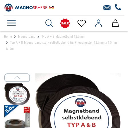
Home
Magnetband
Typ A + B Magnetband 12,7mm
Typ A + B Magnetband stark selbstklebend für Fliegengitter 12,7mm x 1,5mm
je 5m