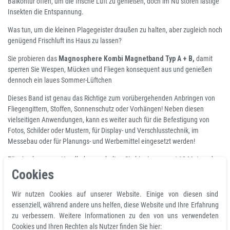
Balkontür offen, um die frische Luft zu genießen, doch im Nu stören lästige
Insekten die Entspannung.
Was tun, um die kleinen Plagegeister draußen zu halten, aber zugleich noch
genügend Frischluft ins Haus zu lassen?
Sie probieren das
Magnosphere Kombi Magnetband Typ A + B,
damit
sperren Sie Wespen, Mücken und Fliegen konsequent aus und genießen
dennoch ein laues Sommer-Lüftchen
Dieses Band ist genau das Richtige zum vorübergehenden Anbringen von
Fliegengittern, Stoffen, Sonnenschutz oder Vorhängen! Neben diesen
vielseitigen Anwendungen, kann es weiter auch für die Befestigung von
Fotos, Schilder oder Mustern, für Display- und Verschlusstechnik, im
Messebau oder für Planungs- und Werbemittel eingesetzt werden!
Für eine bequeme Handhabung erhalten Sie hier insgesamt 10 Meter oder
20 Meter Magnetklebeband, dass in Typ A und Typ B mit jeweils 5 Meter
Cookies
oder 10 Meter - Länge geliefert wird - ausreichend für normale Türen oder
Fenster und leicht mittels Schere auf die gewünschte Länge kürzbar!
Wir nutzen Cookies auf unserer Website. Einige von diesen sind
essenziell, während andere uns helfen, diese Website und Ihre Erfahrung
Produkteigenschaften und technische Daten
zu verbessern. Weitere Informationen zu den von uns verwendeten
Cookies und Ihren Rechten als Nutzer finden Sie hier: