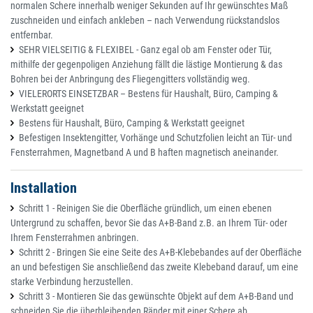
normalen Schere innerhalb weniger Sekunden auf Ihr gewünschtes Maß
zuschneiden und einfach ankleben – nach Verwendung rückstandslos
entfernbar.
SEHR VIELSEITIG & FLEXIBEL - Ganz egal ob am Fenster oder Tür,
mithilfe der gegenpoligen Anziehung fällt die lästige Montierung & das
Bohren bei der Anbringung des Fliegengitters vollständig weg.
VIELERORTS EINSETZBAR – Bestens für Haushalt, Büro, Camping &
Werkstatt geeignet
Bestens für Haushalt, Büro, Camping & Werkstatt geeignet
Befestigen Insektengitter, Vorhänge und Schutzfolien leicht an Tür- und
Fensterrahmen, Magnetband A und B haften magnetisch aneinander.
Installation
Schritt 1 - Reinigen Sie die Oberfläche gründlich, um einen ebenen
Untergrund zu schaffen, bevor Sie das A+B-Band z.B. an Ihrem Tür- oder
Ihrem Fensterrahmen anbringen.
Schritt 2 - Bringen Sie eine Seite des A+B-Klebebandes auf der Oberfläche
an und befestigen Sie anschließend das zweite Klebeband darauf, um eine
starke Verbindung herzustellen.
Schritt 3 - Montieren Sie das gewünschte Objekt auf dem A+B-Band und
schneiden Sie die überbleibenden Ränder mit einer Schere ab.