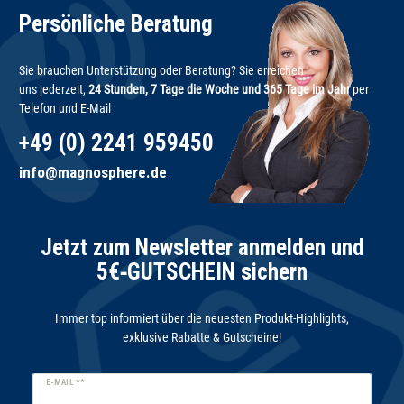
Persönliche Beratung
Sie brauchen Unterstützung oder Beratung? Sie erreichen
uns jederzeit,
24 Stunden, 7 Tage die Woche und 365 Tage im Jahr
per
Telefon und E-Mail
+49 (0) 2241 959450
info@magnosphere.de
Jetzt zum Newsletter anmelden und
5€‑GUTSCHEIN sichern
Immer top informiert über die neuesten Produkt-Highlights,
exklusive Rabatte & Gutscheine!
Newsletter
E-MAIL **
Honig