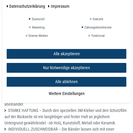
Typ A + B Magnetband 1,5 mm stark selbstklebend für Fliegengitter und
Daten­schutz­erklärung
Impressum
Vorhänge, Magnetstreifen, Magnetklebeband 3M-Kleber, Insektenschutz,
Meter und Rollenware. Anisotrop magnetisiert, hohe Haftkraft.
Essenziell
Statistik
Typ A + B Magnetband stark selbstklebend 12,7 mm x 1,5 mm x 5 m
Marketing
Zahlungsdienstleister
Breite B 12,7 mm
Externe Medien
Funktional
Höhe H 1,5 mm
Länge L pro lfm. - max. 30 m / Rolle am Stück
Toleranzen L -0 / +30 mm, B ± 0,5 mm / H ± 0,1 mm
Alle akzeptieren
Gewicht ca. 72 g / lfm.
Volumen ca. 19 cm³
Nur Notwendige akzeptieren
Einsatzgebiete
Alle ablehnen
WIRKSAMER INSEKTENSCHUTZ – Mit dem A+B Magnetband lassen sich
Ihre Insektengitter, Vorhänge und Schutzfolien leicht an Tür- und
Weitere Einstellungen
Fensterrahmen befestigen – Magnetband A und B haften magnetisch
aneinander.
STARKE HAFTUNG – Durch den speziellen 3M-Kleber und den Schutzfilm
auf der Rückseite ist ein langlebiger und fester Halt an jeglichem
Untergrund gewährleistet - ob Holz, Kunststoff, Metall oder Keramik.
INDIVIDUELL ZUSCHNEIDBAR – Die Bänder lassen sich mit einer