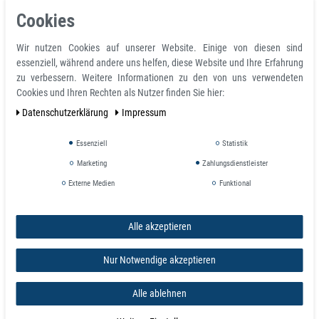
Neodym Kugelmagnet Silber Ø 5mm Magnetkugeln Neodym
Cookies
Kugelmagnete, 216 Stück im Set
Magnetform: Kugel
Wir nutzen Cookies auf unserer Website. Einige von diesen sind
Form: Kugelmagnet in Würfelform
essenziell, während andere uns helfen, diese Website und Ihre Erfahrung
Breite: 68 mm
zu verbessern. Weitere Informationen zu den von uns verwendeten
Höhe: 46 mm
Cookies und Ihren Rechten als Nutzer finden Sie hier:
Anzahl Kugeln: 216
Durchmesser Ø D 5 mm
Daten­schutz­erklärung
Impressum
Material: NdFeB
Magnetisierungsgrad: N40
Essenziell
Statistik
Beschichtung Nickel (Ni-Cu-Ni-Au)
Marketing
Zahlungsdienstleister
Temperatur max. 80 °C
Toleranz +/- 0,1 mm
Externe Medien
Funktional
Volumen 65 mm³
Gewicht 0,000497 kg
Alle akzeptieren
Haftkraft 0,400 kg
Herstellungsart: gesintert
Nur Notwendige akzeptieren
Wofür werden Magnetkugeln verwendet
Alle ablehnen
Neocube Set mit 216 Neodym Magnetkugeln in Metalldose, Magischer
Neodym Magnetwürfel Set aus 216 Stück, 216 Neodym-Magnetkugeln,