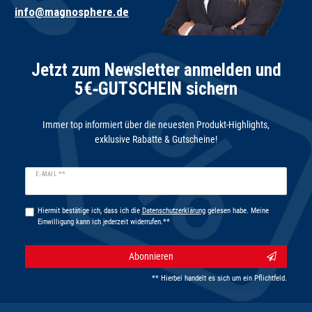
info@magnosphere.de
Jetzt zum Newsletter anmelden und
5€‑GUTSCHEIN sichern
Immer top informiert über die neuesten Produkt-Highlights,
exklusive Rabatte & Gutscheine!
Newsletter
E-MAIL **
Honig
Hiermit bestätige ich, dass ich die
Daten­schutz­erklärung
gelesen habe. Meine
Einwilligung kann ich jederzeit widerrufen.**
Abonnieren
** Hierbei handelt es sich um ein Pflichtfeld.