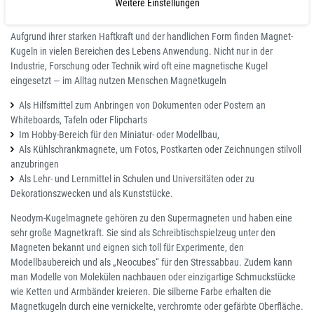
Weitere Einstellungen
Durchmesser 5 mm
Aufgrund ihrer starken Haftkraft und der handlichen Form finden Magnet-
Kugeln in vielen Bereichen des Lebens Anwendung. Nicht nur in der
Industrie, Forschung oder Technik wird oft eine magnetische Kugel
eingesetzt — im Alltag nutzen Menschen Magnetkugeln
Als Hilfsmittel zum Anbringen von Dokumenten oder Postern an
Whiteboards, Tafeln oder Flipcharts
Im Hobby-Bereich für den Miniatur- oder Modellbau,
Als Kühlschrankmagnete, um Fotos, Postkarten oder Zeichnungen stilvoll
anzubringen
Als Lehr- und Lernmittel in Schulen und Universitäten oder zu
Dekorationszwecken und als Kunststücke.
Neodym-Kugelmagnete gehören zu den Supermagneten und haben eine
sehr große Magnetkraft. Sie sind als Schreibtischspielzeug unter den
Magneten bekannt und eignen sich toll für Experimente, den
Modellbaubereich und als „Neocubes“ für den Stressabbau. Zudem kann
man Modelle von Molekülen nachbauen oder einzigartige Schmuckstücke
wie Ketten und Armbänder kreieren. Die silberne Farbe erhalten die
Magnetkugeln durch eine vernickelte, verchromte oder gefärbte Oberfläche.