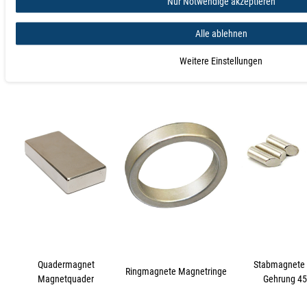
Nur Notwendige akzeptieren
Alle ablehnen
Magnetkugeln
Magnetwürfel
Scheibenmag
Kugelmagnete
Würfelmagnete
Rundmagne
Weitere Einstellungen
Quadermagnet
Stabmagnete 
Ringmagnete Magnetringe
Magnetquader
Gehrung 45