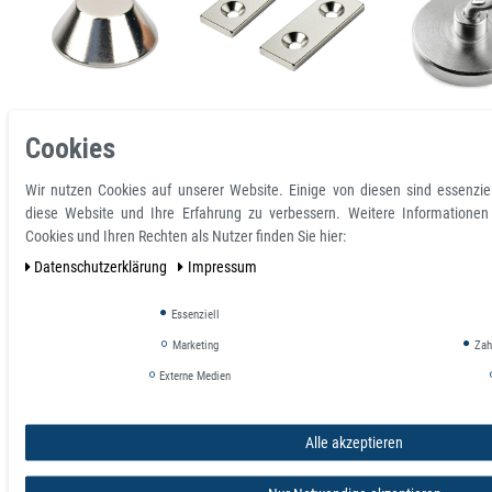
Cookies
Konusmagnete
Magnete mit Bohrung
Magnethak
Wir nutzen Cookies auf unserer Website. Einige von diesen sind essenzie
Konische Magnete
und Senkung
Hakenmagne
diese Website und Ihre Erfahrung zu verbessern. Weitere Informatione
Cookies und Ihren Rechten als Nutzer finden Sie hier:
Daten­schutz­erklärung
Impressum
Essenziell
Marketing
Zahl
Externe Medien
Alle akzeptieren