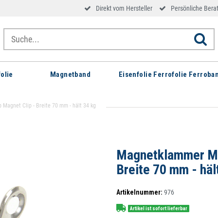
Direkt vom Hersteller
Persönliche Bera
olie
Magnetband
Eisenfolie Ferrofolie Ferroba
Magnet Clip - Breite 70 mm - hält 34 kg
Magnetklammer Mag
Breite 70 mm - häl
Artikelnummer:
976
Artikel ist sofort lieferbar