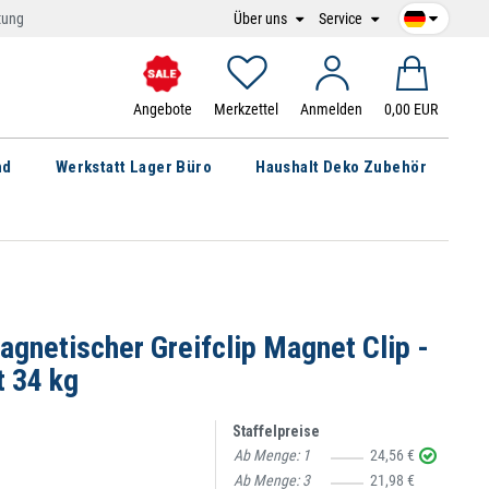
Über uns
Service
tung
Angebote
Merkzettel
Anmelden
0,00 EUR
nd
Werkstatt Lager Büro
Haushalt Deko Zubehör
netischer Greifclip Magnet Clip -
t 34 kg
Staffelpreise
Ab Menge:
1
24,56 €
Ab Menge:
3
21,98 €