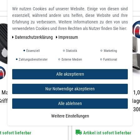
Wir nutzen Cookies auf unserer Website. Einige von diesen sind
essenziell, während andere uns helfen, diese Website und Ihre
Erfahrung zu verbessern. Weitere Informationen zu den von uns
verwendeten Cookies und Ihren Rechten als Nutzer finden Sie hier:
Daten­schutz­erklärung
Impressum
Essenziell
Statistik
Marketing
Zahlungsdienstleister
Externe Medien
Funktional
Alle akzeptieren
Nur Notwendige akzeptieren
p Magnetklammer Neodym
Magnetklammer 2,5 cm x 1,
riffe 3 cm x 8.5 cm
Magnet Clip aus Metall, Magn
Alle ablehnen
2-er Set, runde Form - hält 30
Weitere Einstellungen
t sofort lieferbar
Artikel ist sofort lieferbar