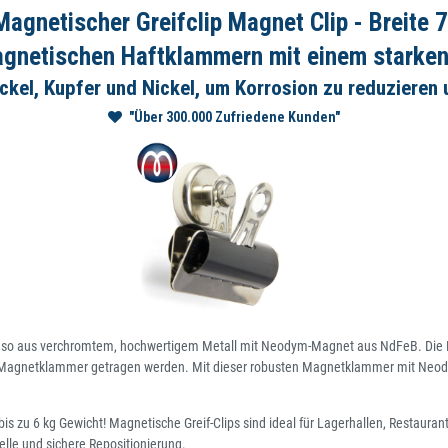
gnetischer Greifclip Magnet Clip - Breite 7
agnetischen Haftklammern mit einem stark
ckel, Kupfer und Nickel, um Korrosion zu reduzieren 
"Über 300.000 Zufriedene Kunden"
enso aus verchromtem, hochwertigem Metall mit Neodym-Magnet aus NdFeB. Die M
 Magnetklammer getragen werden. Mit dieser robusten Magnetklammer mit Neody
s zu 6 kg Gewicht! Magnetische Greif-Clips sind ideal für Lagerhallen, Restaura
elle und sichere Repositionierung.