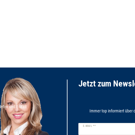
Jetzt zum News
lefon und E-Mail
Immer top informiert über d
Newsletter
E-MAIL **
Honig