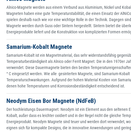
Alnico-Magnete werden aus einem Verbund aus Aluminium, Nickel und Kobalt
Magneten haben eine gute Temperaturstabilität, die einen Einsatz der AlNi
spielen deshalb nach wie vor eine wichtige Rolle in der Technik. Dagegen sind
Magnete werden durch Guss oder Sintern hergestellt. Sintern bietet die üb
Energieprodukte liefert und die Konstruktion von komplizierten Formen ermög
Samarium-Kobalt Magnete
Samarium-Kobalt ist ein Magnetmaterial, das sehr widerstandsfähig gegenübe
Temperaturbeständigkeit als Alnico oder Ferrit Magnet. Die in den 1970er 
verwendet. Diese Dauermagnete bieten den besten Temperatureigenschaften 
° C eingesetzt werden. Wie alle gesinterten Magnete, sind Samarium-Kobalt
Temperaturschwankungen. Aufgrund der hohen Material Kosten von Samari
denen hohe Temperaturen und Korrosionsbeständigkeit entscheidend ist.
Neodym Eisen Bor Magnete (NdFeB)
Der hochleistungs Dauermagnet. Neodym ist ein Element aus den seltenen Er
Kobalt, außer dass es leichter oxidiert und in der Regel nicht die gleiche
Energieprodukt. Neodym Magnete sind teuer und werden dort verwendet, wo 
eignen sich für kompakte Designs, die in innovative Anwendungen und geri