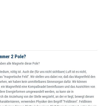
mmer 2 Pole?
Haben alle Magnete diese Pole?
um, nötig ist. Auch die (für uns nicht sichtbare) Luft ist es nicht,
s "magnetische Feld". Wir stellen uns dabei vor, daß das Magnetfeld den
ehen, wir haben kein unmittelbares Sinnesorgan dafür. Wir können
rd ein Magnetfeld eine Kompaßnadel beeinflussen und das Ausrichten von
ndere Energieformen umgewandelt werden, so kann sie in
die Anziehung von der Stelle wegzieht, an der er liegt, bewegt diesen
arakterisieren, verwenden Physiker den Begriff "Feldlinien". Feldlinien