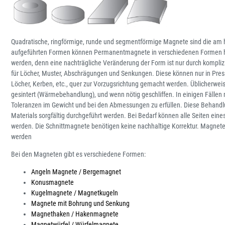
Quadratische, ringförmige, runde und segmentförmige Magnete sind die am 
aufgeführten Formen können Permanentmagnete in verschiedenen Formen h
werden, denn eine nachträgliche Veränderung der Form ist nur durch kompliz
für Löcher, Muster, Abschrägungen und Senkungen. Diese können nur in Pre
Löcher, Kerben, etc., quer zur Vorzugsrichtung gemacht werden. Üblicherwe
gesintert (Wärmebehandlung), und wenn nötig geschliffen. In einigen Fällen
Toleranzen im Gewicht und bei den Abmessungen zu erfüllen. Diese Behandlu
Materials sorgfältig durchgeführt werden. Bei Bedarf können alle Seiten ein
werden. Die Schnittmagnete benötigen keine nachhaltige Korrektur. Magnete
werden
Bei den Magneten gibt es verschiedene Formen:
Angeln Magnete / Bergemagnet
Konusmagnete
Kugelmagnete / Magnetkugeln
Magnete mit Bohrung und Senkung
Magnethaken / Hakenmagnete
Magnetwürfel / Würfelmagnete