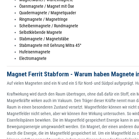
Ösenmagnete / Magnet mit Öse
Quadermagnete / Magnetquader
Ringmagnete / Magnetringe
Scheibenmagnete / Rundmagnete
Selbstklebende Magnete
Stabmagnete / Magnetstäbe
Stabmagnete mit Gehrung Mitra 45°
Hufeisenmagnete
Electromagnete
Magnet Ferrit Stabform - Warum haben Magnete i
Auf vielen Magneten sind ein N und ein S für Nord- und Südpol aufgeprägt. 
Kraftwirkung wird durch den Raum übertragen, ohne daß dafür ein Stoff, ein Medi
Magnetkräfte wirken auch im Vakuum. Den Träger dieser Kräfte nennt man da
Raum in einen besonderen Zustand versetzt. Magnetfelder können wir nicht s
Magnetfelder nicht sehen, aber wir können ihre Wirkung untersuchen. So wi
Eisenfeilspänen bewirken. Die im Magnetfeld gespeichert Energie kann in a
Bewegungsenergie umgewandelt werden. Ein Magnet, der einen anderen durch 
durch die Energie, die im Magnetfeld gespeichert ist. Um ein Magnetfeld zu ch