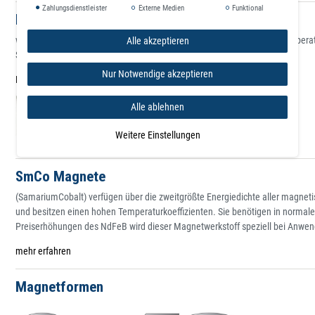
Zahlungsdienstleister
Externe Medien
Funktional
Ferritmagnete
werden am weitaus häufigsten eingesetzt, sie sind preisgünstig und temper
Alle akzeptieren
Strontiumferrit gefertigt.
Nur Notwendige akzeptieren
Mehr erfahren
Alle ablehnen
Weitere Einstellungen
SmCo Magnete
(SamariumCobalt) verfügen über die zweitgrößte Energiedichte aller magnetisc
und besitzen einen hohen Temperaturkoeffizienten. Sie benötigen in norma
Preiserhöhungen des NdFeB wird dieser Magnetwerkstoff speziell bei Anwe
mehr erfahren
Magnetformen