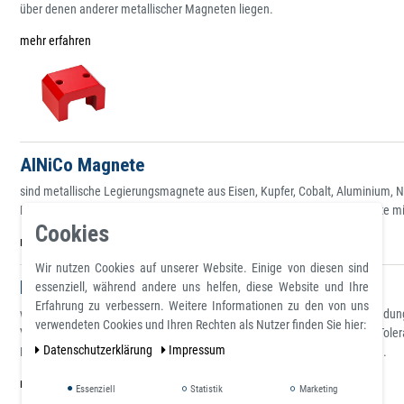
über denen anderer metallischer Magneten liegen.
mehr erfahren
AINiCo Magnete
sind metallische Legierungsmagnete aus Eisen, Kupfer, Cobalt, Aluminium,
Fertigungsverfahren können sowohl isotrope als auch anisotrope Magnete mi
Cookies
mehr erfahren
Wir nutzen Cookies auf unserer Website. Einige von diesen sind
Kunststoffgebundene Magnete
essenziell, während andere uns helfen, diese Website und Ihre
Erfahrung zu verbessern. Weitere Informationen zu den von uns
werden aus verschiedenen magnetischen Ausgangsmaterialien in Verbindung m
verwendeten Cookies und Ihren Rechten als Nutzer finden Sie hier:
Vorteile einer sehr flexiblen Formgebung und die Möglichkeit sehr enge Tol
Daten­schutz­erklärung
Impressum
Einsatz von kunststoffgebundenen Magneten innerhalb der letzten Jahre.
mehr erfahren
Essenziell
Statistik
Marketing