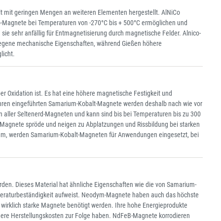
 mit geringen Mengen an weiteren Elementen hergestellt. AlNiCo
Co-Magnete bei Temperaturen von -270°C bis + 500°C ermöglichen und
 sie sehr anfällig für Entmagnetisierung durch magnetische Felder. Alnico-
erlegene mechanische Eigenschaften, während Gießen höhere
licht.
r Oxidation ist. Es hat eine höhere magnetische Festigkeit und
Jahren eingeführten Samarium-Kobalt-Magnete werden deshalb nach wie vor
aller Seltenerd-Magneten und kann sind bis bei Temperaturen bis zu 300
 Magnete spröde und neigen zu Abplatzungen und Rissbildung bei starken
um, werden Samarium-Kobalt-Magneten für Anwendungen eingesetzt, bei
den. Dieses Material hat ähnliche Eigenschaften wie die von Samarium-
 Temperaturbeständigkeit aufweist. Neodym-Magnete haben auch das höchste
wirklich starke Magnete benötigt werden. Ihre hohe Energieprodukte
ngere Herstellungskosten zur Folge haben. NdFeB-Magnete korrodieren