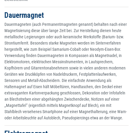
Dauermagnet
Dauermagneten (auch Permanentmagneten genannt) behalten nach einer
Magnetisierung diese über lange Zeit bei. Zur Herstellung dienen heute
metallische Legierungen oder auch keramische Werkstoffe (Barium- bzw.
Strontiumferrit. Besonders starke Magneten werden im Sinterverfahren
hergestellt, wie zum Beispiel Samarium-Cobalt oder Neodym-Eisen-Bor.
Verwendung finden Dauermagneten in Kompassen als Magnetnadel, in
Elektromotoren, elektrischen Messinstrumenten, in Lautsprechern,
Kopfhörern und Gitarrentonabnehmern sowie in vielen anderen modernen
Geräten wie Druckköpfen von Nadeldruckern, Festplattenlaufwerken,
Sensoren und Metall-Abscheidern. Die einfachste Anwendung als
Haltemagnet auf Eisen hält Möbeltüren, Handtaschen, den Deckel einer
extravaganten Kartonverpackung geschlossen, Dekoration oder Infotafeln
an Blechstreben einer abgehängten Zwischendecke, Notizen auf einer
„Magnettafel“ (eigentlich mittels Magnetknopf auf Blech), ein mit
Stahlblech versehenes Smartphone auf einer Magnethalterung, eine Warn-
oder Arbeitsleuchte auf Autoblech, Pseudopiercings etwa an der Wange.