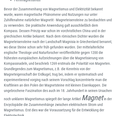
Ferrimagnetismus
Bevor der Zusammenhang von Magnetismus und Elektrizität bekannt
wurde, waren magnetische Phänomene und Nutzungen nur unter
Zuhilfenahme natürlicher Magnetit - Magneteisensteine zu beobachten und
zu verwenden. Die praktische Anwendung galt ausschließlich dem
Kompass. Dessen Prinzip war schon im vorchristlichen China und in der
griechischen Antike bekannt. Nach dem römischen Dichter wurden die
Magneteisensteine nach der Landschaft Magnisia in Griechenland benannt,
wo diese Steine schon sehr früh gefunden wurden. Der mittelalterliche
englische Theologe und Naturforscher veröffentlichte gegen 1200 die
frühesten europäischen Aufzeichnungen über die Magnetisierung von
Kompassnadeln, und beschrieb 1269 erstmals die Polarität von Magneten.
Grundlegendes zum Magnetismus, z.B. die Kenntnis von der
Magneteigenschaft der Erdkugel, trug bei, indem er systematisch und
experimentierend vorging nach seinem Vorschlag konzentrierte man die
Kraftlinien an den Polen der Magnetsteine mit kleinen Eisenkappen. Die
ungebrochene Faszination des auch im 18. Jahrhundert in seinen Ursachen
Magnet
noch unklaren Magnetismus spiegelt der lange Artikel
in der
Encyclopädie die Zusammenhänge zwischen elektrischem Strom und
Magnetismus. Erst dies war die Voraussetzung für die Entwicklung der
Elektrotechnik