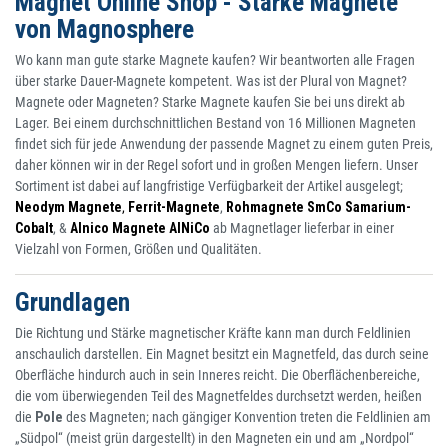
Magnet Online Shop - Starke Magnete
von Magnosphere
Wo kann man gute starke Magnete kaufen? Wir beantworten alle Fragen
über starke Dauer-Magnete kompetent. Was ist der Plural von Magnet?
Magnete oder Magneten? Starke Magnete kaufen Sie bei uns direkt ab
Lager. Bei einem durchschnittlichen Bestand von 16 Millionen Magneten
findet sich für jede Anwendung der passende Magnet zu einem guten Preis,
daher können wir in der Regel sofort und in großen Mengen liefern. Unser
Sortiment ist dabei auf langfristige Verfügbarkeit der Artikel ausgelegt;
Neodym Magnete
,
Ferrit-Magnete
,
Rohmagnete SmCo Samarium-
Cobalt
, &
Alnico Magnete AINiCo
ab Magnetlager lieferbar in einer
Vielzahl von Formen, Größen und Qualitäten.
Grundlagen
Die Richtung und Stärke magnetischer Kräfte kann man durch Feldlinien
anschaulich darstellen. Ein Magnet besitzt ein Magnetfeld, das durch seine
Oberfläche hindurch auch in sein Inneres reicht. Die Oberflächenbereiche,
die vom überwiegenden Teil des Magnetfeldes durchsetzt werden, heißen
die
Pole
des Magneten; nach gängiger Konvention treten die Feldlinien am
„Südpol“ (meist grün dargestellt) in den Magneten ein und am „Nordpol“