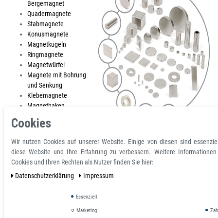
Bergemagnet
Quadermagnete
Stabmagnete
Konusmagnete
Magnetkugeln
Ringmagnete
Magnetwürfel
Magnete mit Bohrung
und Senkung
Klebemagnete
Magnethaken
Ösenmagnete
Cookies
Wir nutzen Cookies auf unserer Website. Einige von diesen sind essenzie
Zu unseren Supermagneten: Der stärkste Ringmagnet: ideal, um
diese Website und Ihre Erfahrung zu verbessern. Weitere Informatione
ferromagnetische Gegenstände zu "fischen". Der stärkste Magnet, unser
Cookies und Ihren Rechten als Nutzer finden Sie hier:
sogenannter "Todesmagnet", ein kompakter Quadermagnet mit einer
Daten­schutz­erklärung
Impressum
Haftkraft von 220 kg sowie der Quadermagnet mit einer Stärke von ca. 800
kg, neu im Angebot.
Essenziell
Marketing
Zahl