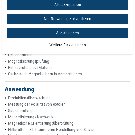
Alle akzeptieren
Merkmale
Polanzeiger auf das Objekt richten Taste drücken.
Nur Notwendige akzeptieren
Die rote LED signalisiert einen Nordpol.
Die grüne LED signalisiert einen Südpol.
Alle ablehnen
Ausführung als Stift mit Clip.
Leicht und kompakt, passt in jede Jackentasche.
Weitere Einstellungen
Kein Suchen mehr nach unsicheren, markierten Magneten.
Spulenprüfung
Magnetisierungsprüfung
Fehlerprüfung bei Motoren
Suche nach Magnetfeldern in Verpackungen
Anwendung
Produktionsüberwachung
Messung der Polarität von Rotoren
Spulenprüfung
Magnetisierungs-Nachweis
Magnetische Orientierungsüberprüfung
Hilfsmittel f. Elektromotoren Herstellung und Service