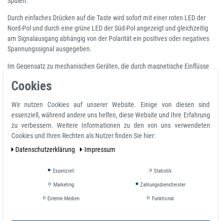
Spulen.
Durch einfaches Drücken auf die Taste wird sofort mit einer roten LED der
Nord-Pol und durch eine grüne LED der Süd-Pol angezeigt und gleichzeitig
am Signalausgang abhängig von der Polarität ein positives oder negatives
Spannungssignal ausgegeben.
Im Gegensatz zu mechanischen Geräten, die durch magnetische Einflüsse
gestört werden können, verhindert der elektronische Magnetpolsucher eine
Cookies
falsche Anzeige, da er nicht magnetisiert werden kann. Der
Magnetpolsucher kann für NdFeB, SmCo, AlNiCo, Hartferrite und alle
Wir nutzen Cookies auf unserer Website. Einige von diesen sind
anderen magnetischen Materialen verwendet werden.
essenziell, während andere uns helfen, diese Website und Ihre Erfahrung
zu verbessern. Weitere Informationen zu den von uns verwendeten
Produkteigenschaften
Cookies und Ihren Rechten als Nutzer finden Sie hier:
Elektr. Magnetpolsucher, Magnetpolprüfer mit LED Leuchten, ± 15 mT on
Daten­schutz­erklärung
Impressum
/ off
Maße: ca.. 143 x 22 x 19 mm, Gewicht: ca. 31 g inkl. Batterie
Essenziell
Statistik
Anzeige: zwei-LED-Anzeige (grün = Norden, Rot = Süden)
Marketing
Zahlungsdienstleister
Empfindlichkeit: ± 15 mT (150 Gauss) ON/OFF Hysterese,
Betriebstemperatur: 0°C bis +50°C
Externe Medien
Funktional
Batterie: 4 x 1,5 V-Knopfzelle, Zubehör: Bedienungsanleitung, Batterie