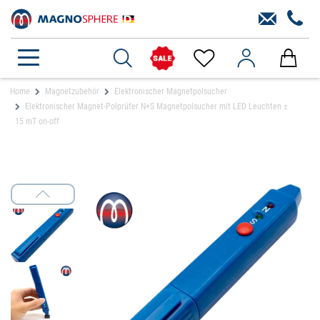
Home
Magnetzubehör
Elektronischer Magnetpolsucher
Elektronischer Magnet-Polprüfer N+S Magnetpolsucher mit LED Leuchten ±
15 mT on-off