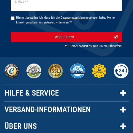
Newsletter
E-MAIL **
Honig
Hiermit bestätige ich, dass ich die
Daten­schutz­erklärung
gelesen habe. Meine
Einwilligung kann ich jederzeit widerrufen.**
Abonnieren
** Hierbei handelt es sich um ein Pflichtfeld.
HILFE & SERVICE
VERSAND-INFORMATIONEN
ÜBER UNS