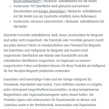
feucht abwaschbar*
) / Rückseite: selbstklebend mit 3M 9448A
Vorderseite: PET-Oberfläche weiß glänzend und laminiert
(beschreibbar und
trocken abwischbar
) / Rückseite: selbstklebend
mit 3M 9448A (nur als Zuschnitte erhältlich, keine Rollenware)
Vorderseite: roh-braun unbeschichtet / Rückseite: selbstklebend mit
3M 9448A
Eisenfolie-Ferrofolie selbstklebend, weiß, braun, beschreibbar für Magnete
sind selber nicht magnetisch. Die Eisenfolie oder Ferrofolie genannt macht
aus jeder ebenen Fläche im Handumdrehen eine Pinnwand für Magnete.
Die Eisenfolien sind Haftgründe für Magnete und machen nicht
magnetische Oberflächen wie Wände oder Kunststoffe und alle
erdenklichen Oberflächen magnetisch. Im Gegensatz zu unseren
magnetischen Folien und Bändern können Sie diese Produkte als Haftgrund
für Ihre Neodym-Magnete problemlos verwenden.
Eisenfolien sind eisenhaltige Folien und der richtige Haftgrund für
Pinnwände, Wandtafeln oder Karten. Ferro Softfolien machen es möglich,
jeden Untergrund magnethaftend auszustatten, so dass beispielsweise
Magnetfolien oder Organisationsmagnete sicher darauf haften. Die
Produkte eignen sich insbesondere für Einsatzzwecke im Messe- und
Ladenbau sowie in der Werbetechnik, Innenausbau und Organisation.