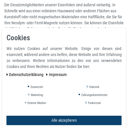
Die Einsatzmöglichkeiten unserer Eisenfolien sind äußerst vielseitig. In
Schnelle wird aus einer ordinären Hauswand oder anderen Flächen aus
Kunststoff oder nicht magnetischen Materialien eine Haftfläche, die Sie für
Ihre Neodym- oder Ferrit-Magnete nutzen können. Sie können die Eisenfolie
als Whiteboardfolie, magnetische Basis, für Zeichnungen oder als
magnetische Pinnwand und vieles mehr benutzen. Die robusten Folien sind
Cookies
einfach zu befestigen und verfügen in einigen Fällen bereits über eine
selbstklebende Oberfläche an der Rückseite, um die Montage auf Ihrem
Wir nutzen Cookies auf unserer Website. Einige von diesen sind
Wunsch-Untergrund noch einfacher zu gestalten. So können Sie die
essenziell, während andere uns helfen, diese Website und Ihre Erfahrung
Eisenfolien, Ferrofolien oder Whiteboardfolien im Handumdrehen auf
zu verbessern. Weitere Informationen zu den von uns verwendeten
unterschiedlichen Haftflächen anbringen.
Cookies und Ihren Rechten als Nutzer finden Sie hier:
Daten­schutz­erklärung
Impressum
Eisenfolien / Ferrofolien erhalten Sie hier
Essenziell
Statistik
in verschiedenen Ausführungen
Marketing
Zahlungsdienstleister
Mit unserer Eisenfolie (auch Ferrofolie genannt) machen Sie im
Externe Medien
Funktional
Handumdrehen unmagnetische Oberflächen wie Wände oder Kunststoff
magnetisch. Unsere flexiblen Eisenfolien und Eisenbänder sind nicht
magnetisch. Im Gegensatz zu unseren magnetischen Folien und Bändern
Alle akzeptieren
können Sie diese Produkte als Haftgrund für Ihre Neodym Magnete