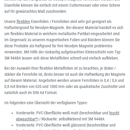
Eisenfolie können Sie einfach mit einem Cuttermesser oder einer Schere
auf Ihr gewünschtes Maß zuschneiden.
Unsere
flexiblen
Eisenfolien / Ferrofolien sind sehr gut geeignet als
Haftuntergrund für Neodym-Magnete. Bei diesem Material handelt es sich
um flexibles Material in welchem metallische Partikel eingearbeitet sind.
Im Gegensatz zu unseren magnetischen Folien und Bändern können Sie
diese Produkte als Haftgrund für Ihre Neodym Magnete problemlos
verwenden. Mit Hilfe der rückseitig aufgebrachten Klebeschicht vom Typ
3M 9448A lassen sich diese Metallfolien schnell und einfach aufkleben.
Bei der Auswahl Ihrer flexiblen Metallfolien ist zu beachten, je dicker /
stärker die Ferrofolie ist, desto besser ist auch die Haftwirkung der Magnete
auf diesem Material. Angeboten werden unsere Ferrofolien in 0,4 / 0,6 und
0,8 mit Breiten von 620 und 1000 mm oder als quadratische Zuschnitte und
natürlich auch im DIN A4 Format.
Im folgenden eine Übersicht der verfügbaren Typen:
Vorderseite: PVC-Oberfläche weiß matt (beschreibbar und
feucht
abwaschbar*
) / Rückseite: selbstklebend mit 3M 9448A
Vorderseite: PVC-Oberfläche weiß glänzend (beschreibbar und