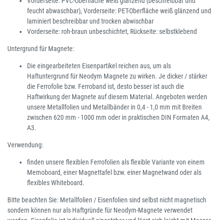
Vorderseite: PVC-Oberfläche weiß glänzend (beschreibbar und
feucht abwaschbar), Vorderseite: PET-Oberfläche weiß glänzend und
laminiert beschreibbar und trocken abwischbar
Vorderseite: roh-braun unbeschichtet, Rückseite: selbstklebend
Untergrund für Magnete:
Die eingearbeiteten Eisenpartikel reichen aus, um als
Haftuntergrund für Neodym Magnete zu wirken. Je dicker / stärker
die Ferrofolie bzw. Ferroband ist, desto besser ist auch die
Haftwirkung der Magnete auf diesem Material. Angeboten werden
unsere Metallfolien und Metallbänder in 0,4 - 1,0 mm mit Breiten
zwischen 620 mm - 1000 mm oder in praktischen DIN Formaten A4,
A3.
Verwendung:
finden unsere flexiblen Ferrofolien als flexible Variante von einem
Memoboard, einer Magnettafel bzw. einer Magnetwand oder als
flexibles Whiteboard.
Bitte beachten Sie: Metallfolien / Eisenfolien sind selbst nicht magnetisch
sondern können nur als Haftgründe für Neodym-Magnete verwendet