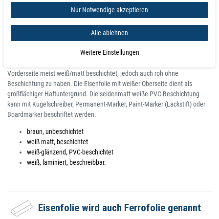
problemlos verwenden. In dieser flexiblen Kunststoff-Eisenfolie sind echte
Nur Notwendige akzeptieren
Eisenpartikel enthalten. Dadurch haften Magneten problemlos an ihr. Die
Rückseite ist entweder beschichtet oder mit einer selbstklebenden Schicht
überzogen. So können Sie problemlos jede Fläche magnethaftend
Alle ablehnen
ausrüsten. Mit Hilfe der rückseitig aufgebrachten Klebeschicht lassen sich
Weitere Einstellungen
diese Metallbänder und Metallfolien schnell und einfach aufkleben.
Eisenfolien erhalten Sie hier in verschiedenen Ausführungen. So ist die
Vorderseite meist weiß/matt beschichtet, jedoch auch roh ohne
Beschichtung zu haben. Die Eisenfolie mit weißer Oberseite dient als
großflächiger Haftuntergrund. Die seidenmatt weiße PVC-Beschichtung
kann mit Kugelschreiber, Permanent-Marker, Paint-Marker (Lackstift) oder
Boardmarker beschriftet werden.
braun, unbeschichtet
weiß-matt, beschichtet
weiß-glänzend, PVC-beschichtet
weiß, laminiert, beschreibbar.
Eisenfolie wird auch Ferrofolie genannt