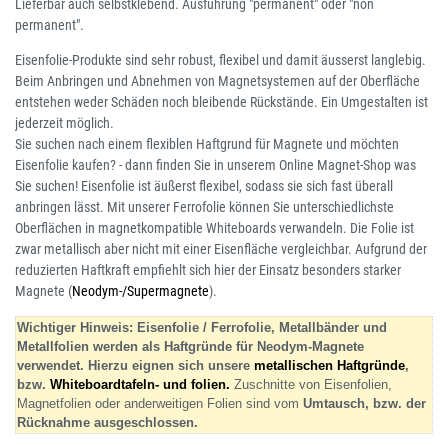
Lieferbar auch selbstklebend. Ausführung "permanent" oder "non
permanent".
Eisenfolie-Produkte sind sehr robust, flexibel und damit äusserst langlebig.
Beim Anbringen und Abnehmen von Magnetsystemen auf der Oberfläche
entstehen weder Schäden noch bleibende Rückstände. Ein Umgestalten ist
jederzeit möglich.
Sie suchen nach einem flexiblen Haftgrund für Magnete und möchten
Eisenfolie kaufen? - dann finden Sie in unserem Online Magnet-Shop was
Sie suchen! Eisenfolie ist äußerst flexibel, sodass sie sich fast überall
anbringen lässt. Mit unserer Ferrofolie können Sie unterschiedlichste
Oberflächen in magnetkompatible Whiteboards verwandeln. Die Folie ist
zwar metallisch aber nicht mit einer Eisenfläche vergleichbar. Aufgrund der
reduzierten Haftkraft empfiehlt sich hier der Einsatz besonders starker
Magnete (
Neodym-/Supermagnete
).
Wichtiger Hinweis: Eisenfolie / Ferrofolie, Metallbänder und
Metallfolien werden als Haftgründe für Neodym-Magnete
verwendet. Hierzu eignen sich unsere
metallischen Haftgründe
,
bzw.
Whiteboardtafeln- und folien.
Zuschnitte von Eisenfolien,
Magnetfolien oder anderweitigen Folien sind vom
Umtausch, bzw. der
Rücknahme
ausgeschlossen.