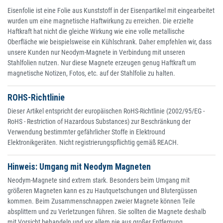
Eisenfolie ist eine Folie aus Kunststoff in der Eisenpartikel mit eingearbeitet
wurden um eine magnetische Haftwirkung zu erreichen. Die erzielte
Haftkraft hat nicht die gleiche Wirkung wie eine volle metallische
Oberfläche wie beispielsweise ein Kühlschrank. Daher empfehlen wir, dass
unsere Kunden nur Neodym-Magnete in Verbindung mit unseren
Stahlfolien nutzen. Nur diese Magnete erzeugen genug Haftkraft um
magnetische Notizen, Fotos, etc. auf der Stahlfolie zu halten.
ROHS-Richtlinie
Dieser Artikel entspricht der europäischen RoHS-Richtlinie (2002/95/EG -
RoHS - Restriction of Hazardous Substances) zur Beschränkung der
Verwendung bestimmter gefährlicher Stoffe in Elektround
Elektronikgeräten. Nicht registrierungspflichtig gemäß REACH.
Hinweis: Umgang mit Neodym Magneten
Neodym-Magnete sind extrem stark. Besonders beim Umgang mit
größeren Magneten kann es zu Hautquetschungen und Blutergüssen
kommen. Beim Zusammenschnappen zweier Magnete können Teile
absplittern und zu Verletzungen führen. Sie sollten die Magnete deshalb
mit Vorsicht behandeln und vor allem nie aus großer Entfernung