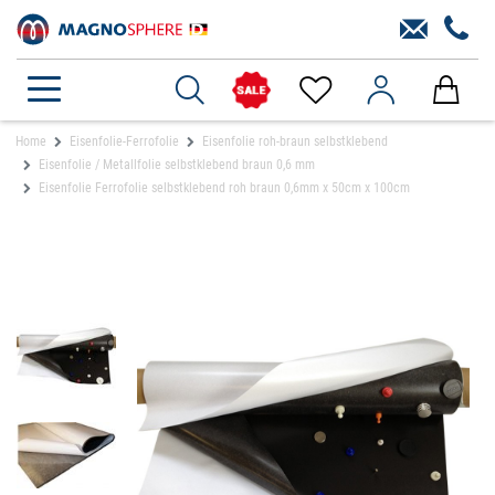
Home
Eisenfolie-Ferrofolie
Eisenfolie roh-braun selbstklebend
Eisenfolie / Metallfolie selbstklebend braun 0,6 mm
Eisenfolie Ferrofolie selbstklebend roh braun 0,6mm x 50cm x 100cm