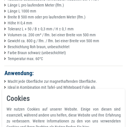
Länge L pro laufendem Meter (lfm.)
Länge L 1000 mm
Breite B 500 mm oder pro laufendem Meter (lfm.)
Höhe H 0,4 mm
Toleranz L + 50 / B ± 0,3 mm / H ± 0,1 mm
Volumen ca. 200 cm³ / lfm. bei einer Breite von 500 mm
Gewicht ca. 800 g / lfm. / lfm. bei einer Breite von 500 mm
Beschichtung Roh braun, unbeschichtet
Farbe Braun schwarz (unbeschichtet)
Temperatur max. 60°C
Anwendung:
Macht jede Oberfläche zur magnethaftenden Oberfläche.
Ideal in Kombination mit Tafel- und Whiteboard Folie als
magnethaftendes Pinboard fürs Büro und Zuhause.
Cookies
Mit einer Dekorationsfolie lässt sich das Magnetboard farblich perfekt an
die Einrichtung anpassen.
Wir nutzen Cookies auf unserer Website. Einige von diesen sind
essenziell, während andere uns helfen, diese Website und Ihre Erfahrung
Produktvorteile
zu verbessern. Weitere Informationen zu den von uns verwendeten