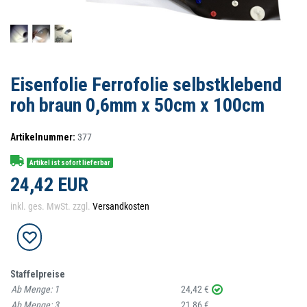
Eisenfolie Ferrofolie selbstklebend
roh braun 0,6mm x 50cm x 100cm
Artikelnummer:
377
Artikel ist sofort lieferbar
24,42 EUR
inkl. ges. MwSt. zzgl.
Versandkosten
Staffelpreise
Ab Menge:
1
24,42 €
Ab Menge:
3
21,86 €