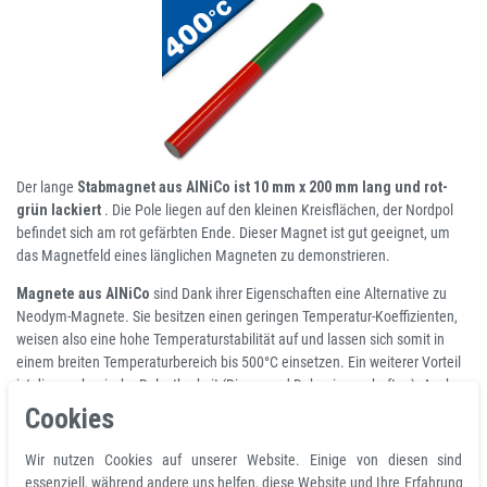
Der lange
Stabmagnet aus AlNiCo ist 10 mm x 200 mm lang und rot-
grün lackiert
. Die Pole liegen auf den kleinen Kreisflächen, der Nordpol
befindet sich am rot gefärbten Ende. Dieser Magnet ist gut geeignet, um
das Magnetfeld eines länglichen Magneten zu demonstrieren.
Magnete aus AlNiCo
sind Dank ihrer Eigenschaften eine Alternative zu
Neodym-Magnete. Sie besitzen einen geringen Temperatur-Koeffizienten,
weisen also eine hohe Temperaturstabilität auf und lassen sich somit in
einem breiten Temperaturbereich bis 500°C einsetzen. Ein weiterer Vorteil
ist die mechanische Belastbarkeit (Biege- und Dehneigenschaften). Auch
die Korrosionsbeständigkeit ist bei AlNiCo-Magneten vorzüglich, weshalb
Cookies
sie keine Beschichtung benötigen.
Wir nutzen Cookies auf unserer Website. Einige von diesen sind
Haltemagnet für Werkstatt, Labor, Hobby, Vorrichtungsbau oder
essenziell, während andere uns helfen, diese Website und Ihre Erfahrung