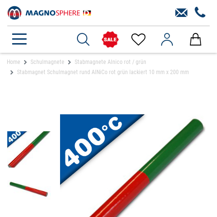
Home
Schulmagnete
Stabmagnete Alnico rot / grün
Stabmagnet Schulmagnet rund AlNiCo rot grün lackiert 10 mm x 200 mm