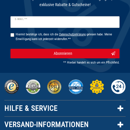
exklusive Rabatte & Gutscheine!
Newsletter
E-MAIL **
Honig
Hiermit bestätige ich, dass ich die
Daten­schutz­erklärung
gelesen habe. Meine
Einwilligung kann ich jederzeit widerrufen.**
Abonnieren
** Hierbei handelt es sich um ein Pflichtfeld.
HILFE & SERVICE
VERSAND-INFORMATIONEN