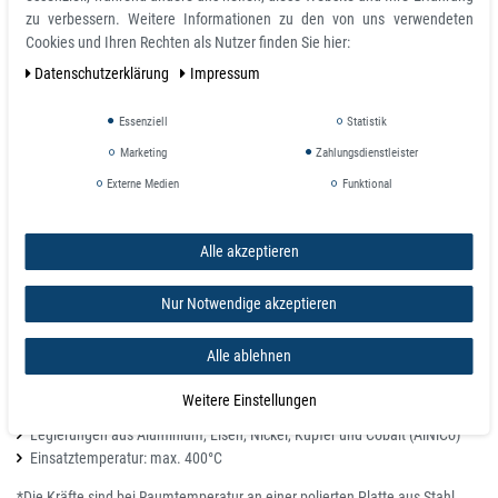
Werkzeugbau, ebenso Anlagen- und Maschinenbau. Besonders bei
zu verbessern. Weitere Informationen zu den von uns verwendeten
Hochtemperatur-Anwendungen im Einsatz.
Cookies und Ihren Rechten als Nutzer finden Sie hier:
Daten­schutz­erklärung
Impressum
Produkteigenschaften und technische Daten
Stabmagnet AlNiCo, rot-grün, Ø 10 mm x 200 mm, 1 Stück
Essenziell
Statistik
Form: Scheibe/Stab
Marketing
Zahlungsdienstleister
Material: AlNiCo 5
Externe Medien
Funktional
Farbe: rot - grün
Maximal-Temperatur: 400 °C
Alle akzeptieren
Einsatzbereich:
Die max. Einsatztemperatur ist abhängig von der jeweiligen Geometrie
Nur Notwendige akzeptieren
des Magneten.
Magnete sind temperaturbeständig bis 400°C.
Alle ablehnen
Magnetische Eigenschaften:
Weitere Einstellungen
Legierungen aus Aluminium, Eisen, Nickel, Kupfer und Cobalt (AlNiCo)
Einsatztemperatur: max. 400°C
*Die Kräfte sind bei Raumtemperatur an einer polierten Platte aus Stahl