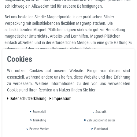
schlichtweg ein Allzweckmittel für saubere Befestigungen.
Bei uns bestellen Sie die Magnetpunkte in der praktischen Blister
Verpackung mit selbstklebenden flexiblen Magnetplättchen. Die
selbstklebenden Magnet-Plättchen eignen sich sehr gut zur Herstellung
magnetischer Unterrichts-, Arbeits- und Lernhilfen. Magnet-Plättchen
einfach abziehen und in der erforderlichen Menge, um eine gute Haftung zu
erlangen, auf das zu magnetisierende Material kleben.
Cookies
Dadurch das die Plättchen selbstklebend sind, benötigen Sie keine
Hilfsmittel wie z.B. Kleber. Sie benötigen nicht die ganze Größe von einem
Wir nutzen Cookies auf unserer Website. Einige von diesen sind
Magnetplättchen, dann können Sie diese auch mit einer Schere auf die
essenziell, während andere uns helfen, diese Website und Ihre Erfahrung
gewünschte Größe ändern.
zu verbessern. Weitere Informationen zu den von uns verwendeten
Cookies und Ihren Rechten als Nutzer finden Sie hier:
Produkteigenschaften und technische Daten
Daten­schutz­erklärung
Impressum
Magnetform Magnet-Plättchen, Magnetpunkte, rund
Magnetisierung anisotrop vorzugsgerichtet, höchste Haftwirkung
Essenziell
Statistik
Polanordnung mehrpolige Magnetisierung
Marketing
Zahlungsdienstleister
Beschichtung Roh braun, selbstklebend mit 3M 9448A
Haftkraft (*) ca. 80 g/cm²
Externe Medien
Funktional
Durchmesser D Ø 15 mm