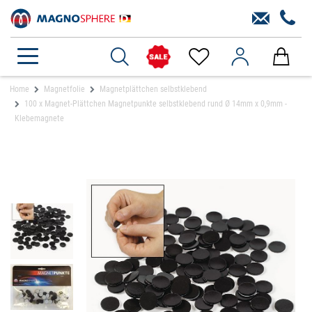
Home
Magnetfolie
Magnetplättchen selbstklebend
100 x Magnet-Plättchen Magnetpunkte selbstklebend rund Ø 14mm x 0,9mm -
Klebemagnete