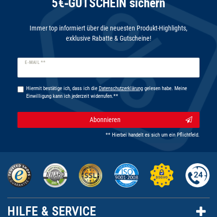
5€‑GUTSCHEIN sichern
Immer top informiert über die neuesten Produkt-Highlights,
exklusive Rabatte & Gutscheine!
Newsletter
E-MAIL **
Honig
Hiermit bestätige ich, dass ich die
Daten­schutz­erklärung
gelesen habe. Meine
Einwilligung kann ich jederzeit widerrufen.**
Abonnieren
** Hierbei handelt es sich um ein Pflichtfeld.
HILFE & SERVICE