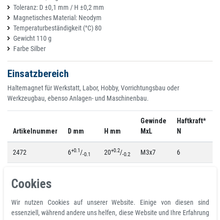
Toleranz: D ±0,1 mm / H ±0,2 mm
Magnetisches Material: Neodym
Temperaturbeständigkeit (°C) 80
Gewicht 110 g
Farbe Silber
Einsatzbereich
Haltemagnet für Werkstatt, Labor, Hobby, Vorrichtungsbau oder
Werkzeugbau, ebenso Anlagen- und Maschinenbau.
Gewinde
Haftkraft*
G
Artikelnummer
D mm
H mm
MxL
N
g
+0.1
+0.2
2472
6
/
20
/
M3x7
6
4
-0.1
-0.2
+0.1
+0.2
2473
8
/
20
/
M3x7
12
7
-0.1
-0.2
Cookies
+0.1
+0.2
2474
10
/
20
/
M4x8
24
1
-0.1
-0.2
Wir nutzen Cookies auf unserer Website. Einige von diesen sind
essenziell, während andere uns helfen, diese Website und Ihre Erfahrung
+0.1
+0.2
2475
13
/
20
/
M4x8
60
2
-0.1
-0.2