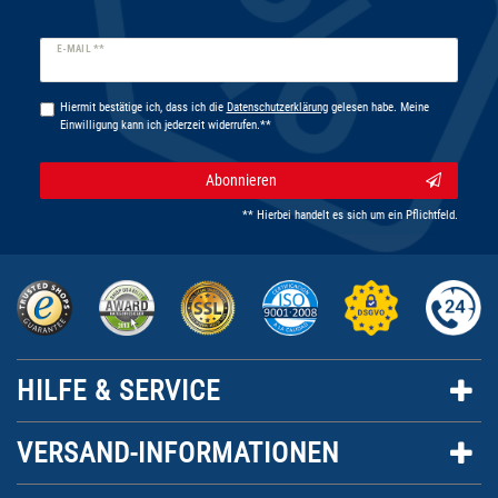
Newsletter
E-MAIL **
Honig
Hiermit bestätige ich, dass ich die
Daten­schutz­erklärung
gelesen habe. Meine
Einwilligung kann ich jederzeit widerrufen.**
Abonnieren
** Hierbei handelt es sich um ein Pflichtfeld.
HILFE & SERVICE
VERSAND-INFORMATIONEN