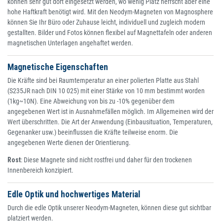
können sehr gut dort eingesetzt werden, wo wenig Platz herrscht aber eine
hohe Haftkraft benötigt wird. Mit den Neodym-Magneten von Magnosphere
können Sie Ihr Büro oder Zuhause leicht, individuell und zugleich modern
gestallten. Bilder und Fotos können flexibel auf Magnettafeln oder anderen
magnetischen Unterlagen angehaftet werden.
Magnetische Eigenschaften
Die Kräfte sind bei Raumtemperatur an einer polierten Platte aus Stahl
(S235JR nach DIN 10 025) mit einer Stärke von 10 mm bestimmt worden
(1kg~10N). Eine Abweichung von bis zu -10% gegenüber dem
angegebenen Wert ist in Ausnahmefällen möglich. Im Allgemeinen wird der
Wert überschritten. Die Art der Anwendung (Einbausituation, Temperaturen,
Gegenanker usw.) beeinflussen die Kräfte teilweise enorm. Die
angegebenen Werte dienen der Orientierung.
Rost
: Diese Magnete sind nicht rostfrei und daher für den trockenen
Innenbereich konzipiert.
Edle Optik und hochwertiges Material
Durch die edle Optik unserer Neodym-Magneten, können diese gut sichtbar
platziert werden.