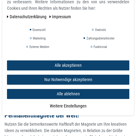
zu verbessern. Weitere Informationen zu den von uns verwendeten
Cookies und Ihren Rechten als Nutzer finden Sie hier:
+0.1
+0.2
2476
16
/
20
/
M4x10
90
3
-0.1
-0.2
Daten­schutz­erklärung
Impressum
+0.1
+0.2
2477
20
/
25
/
M6x10
135
5
-0.1
-0.2
Essenziell
Statistik
+0.1
+0.2
2478
25
/
35
/
M6x10
190
1
-0.1
-0.2
Marketing
Zahlungsdienstleister
+0.1
+0.2
Externe Medien
Funktional
2479
32
/
40
/
M8x12
340
2
-0.1
-0.2
+0.1
+0.2
2480
40
/
50
/
M8x15
700
4
-0.1
-0.2
Alle akzeptieren
+0.1
+0.2
2481
50
/
60
/
M10x15
1000
9
-0.1
-0.2
Nur Notwendige akzeptieren
+0.1
+0.2
2482
63
/
65
/
M12x20
1700
1
-0.1
-0.2
Alle ablehnen
Weitere Einstellungen
Neodym Magnete sind die stärksten
Permanentmagnete der Welt!
Nutzen Sie die bemerkenswerte Haftkraft der Magnete um Ihre kreativen
Ideen zu verwirklichen. Die starken Magneten, in Relation zu der Größe