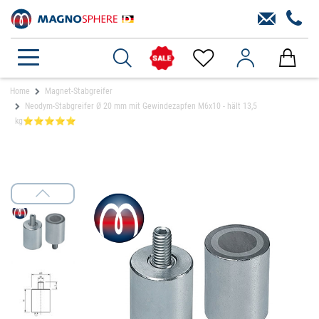
Home
Magnet-Stabgreifer
Neodym-Stabgreifer Ø 20 mm mit Gewindezapfen M6x10 - hält 13,5
kg⭐⭐⭐⭐⭐