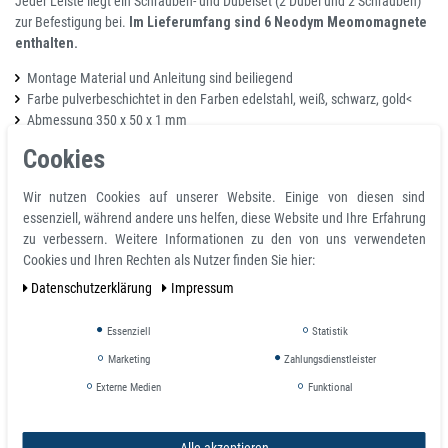
Jeder Leiste liegt ein Schrauben- und Dübelset (2 Dübel und 2 Schrauben)
zur Befestigung bei.
Im Lieferumfang sind 6 Neodym Meomomagnete
enthalten.
Montage Material und Anleitung sind beiliegend
Farbe pulverbeschichtet in den Farben edelstahl, weiß, schwarz, gold<
Abmessung 350 x 50 x 1 mm
Gewicht 105 g
Cookies
Produkteigenschaften und technische Daten
Wir nutzen Cookies auf unserer Website. Einige von diesen sind
essenziell, während andere uns helfen, diese Website und Ihre Erfahrung
Gesamthöhe H 1,0 mm
zu verbessern. Weitere Informationen zu den von uns verwendeten
Gesamtbreite B 50 mm
Cookies und Ihren Rechten als Nutzer finden Sie hier:
Geamtlänge L 350 mm
Daten­schutz­erklärung
Impressum
Andere Mengen und Abmessungen auf Anfrage
möglich...klicken Sie hier!
Essenziell
Statistik
Marketing
Zahlungsdienstleister
Anwendung
Externe Medien
Funktional
Metallleiste SMALL 350 x 50 mm zum Anschrauben
Alle akzeptieren