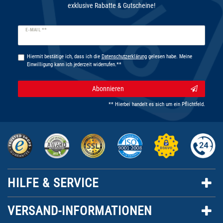
exklusive Rabatte & Gutscheine!
Newsletter
E-MAIL **
Honig
Hiermit bestätige ich, dass ich die
Daten­schutz­erklärung
gelesen habe. Meine
Einwilligung kann ich jederzeit widerrufen.**
Abonnieren
** Hierbei handelt es sich um ein Pflichtfeld.
HILFE & SERVICE
VERSAND-INFORMATIONEN