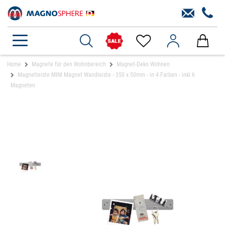
Home
Magnete für den Wohnbereich
Magnet-Deko Wohnen
Magnetleiste MINI Magnet Wandleiste - 350 x 50mm - in 4 Farben - inkl 6
Magneten