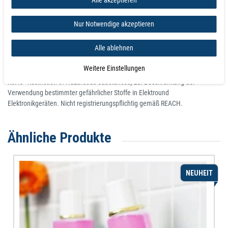
Edle Optik und hochwertiges Material
Durch die edle Optik unserer Magnetleiste Wandleiste Ferroleiste, können
Nur Notwendige akzeptieren
diese gut sichtbar platziert werden.
Alle ablehnen
ROHS-Richtlinie
Weitere Einstellungen
Dieser Artikel entspricht der europäischen RoHS-Richtlinie (2002/95/EG -
RoHS - Restriction of Hazardous Substances) zur Beschränkung der
Verwendung bestimmter gefährlicher Stoffe in Elektround
Elektronikgeräten. Nicht registrierungspflichtig gemäß REACH.
Ähnliche Produkte
NEUHEIT