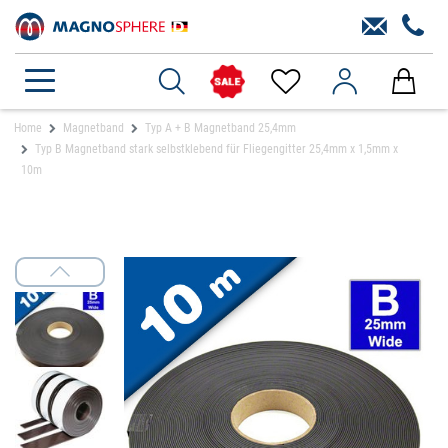
Home
Magnetband
Typ A + B Magnetband 25,4mm
Typ B Magnetband stark selbstklebend für Fliegengitter 25,4mm x 1,5mm x
10m