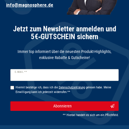
info@magnosphere.de
Jetzt zum Newsletter anmelden und
5€‑GUTSCHEIN sichern
Immer top informiert über die neuesten Produkt-Highlights,
exklusive Rabatte & Gutscheine!
Newsletter
E-MAIL **
Honig
Hiermit bestätige ich, dass ich die
Daten­schutz­erklärung
gelesen habe. Meine
Einwilligung kann ich jederzeit widerrufen.**
Abonnieren
** Hierbei handelt es sich um ein Pflichtfeld.