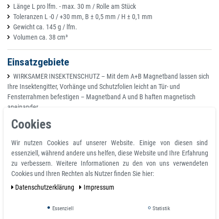
Länge L pro lfm. - max. 30 m / Rolle am Stück
Toleranzen L -0 / +30 mm, B ± 0,5 mm / H ± 0,1 mm
Gewicht ca. 145 g / lfm.
Volumen ca. 38 cm³
Einsatzgebiete
WIRKSAMER INSEKTENSCHUTZ – Mit dem A+B Magnetband lassen sich
Ihre Insektengitter, Vorhänge und Schutzfolien leicht an Tür- und
Fensterrahmen befestigen – Magnetband A und B haften magnetisch
aneinander.
STARKE HAFTUNG – Durch den speziellen 3M-Kleber und den Schutzfilm
Cookies
auf der Rückseite ist ein langlebiger und fester Halt an jeglichem
Untergrund gewährleistet - ob Holz, Kunststoff, Metall oder Keramik.
Wir nutzen Cookies auf unserer Website. Einige von diesen sind
INDIVIDUELL ZUSCHNEIDBAR – Die Bänder lassen sich mit einer
essenziell, während andere uns helfen, diese Website und Ihre Erfahrung
normalen Schere innerhalb weniger Sekunden auf Ihr gewünschtes Maß
zu verbessern. Weitere Informationen zu den von uns verwendeten
zuschneiden und einfach ankleben – nach Verwendung rückstandslos
Cookies und Ihren Rechten als Nutzer finden Sie hier:
entfernbar.
Daten­schutz­erklärung
Impressum
SEHR VIELSEITIG & FLEXIBEL - Ganz egal ob am Fenster oder Tür,
mithilfe der gegenpoligen Anziehung fällt die lästige Montierung & das
Essenziell
Statistik
Bohren bei der Anbringung des Fliegengitters vollständig weg.