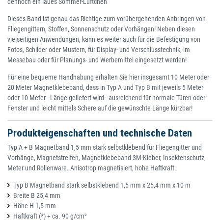
dennoch ein laues Sommer-Lüftchen
Dieses Band ist genau das Richtige zum vorübergehenden Anbringen von
Fliegengittern, Stoffen, Sonnenschutz oder Vorhängen! Neben diesen
vielseitigen Anwendungen, kann es weiter auch für die Befestigung von
Fotos, Schilder oder Mustern, für Display- und Verschlusstechnik, im
Messebau oder für Planungs- und Werbemittel eingesetzt werden!
Für eine bequeme Handhabung erhalten Sie hier insgesamt 10 Meter oder
20 Meter Magnetklebeband, dass in Typ A und Typ B mit jeweils 5 Meter
oder 10 Meter - Länge geliefert wird - ausreichend für normale Türen oder
Fenster und leicht mittels Schere auf die gewünschte Länge kürzbar!
Produkteigenschaften und technische Daten
Typ A + B Magnetband 1,5 mm stark selbstklebend für Fliegengitter und
Vorhänge, Magnetstreifen, Magnetklebeband 3M-Kleber, Insektenschutz,
Meter und Rollenware. Anisotrop magnetisiert, hohe Haftkraft.
Typ B Magnetband stark selbstklebend 1,5 mm x 25,4 mm x 10 m
Breite B 25,4 mm
Höhe H 1,5 mm
Haftkraft (*) + ca. 90 g/cm²