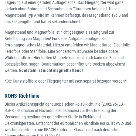
Lagerung auf einer geraden Auflagefläche. Das Fliegengitter wird ganz
einfach ohne Bohren und Schrauben am Türrahmen befestigt. Unser
Magnetband Typ A wird im Rahmen befestigt, das Magnetband Typ B and
das Fliegengitter und haftet sekundenschnell.
Magnetband und Magnetfolie ist
nicht geeignet als Haftgrund
zur
Befestigung von Magneten! Für diese Aufgabe benötigen Sie
ferromagnetisches Material. Hierzu empfehlen wir Magnetfarbe, Eisenfolie
Ferrofolie oder Stahlfolie. Eine Sonderform ist unsere beschreibbare
Whiteboardfolie. Hier haften Magnete und zusätzlich kann die Folie mit
Spezialstiften, sogen. Boardmarkern beschriftet und trocken abgewischt
werden.
Edelstahl ist nicht magnethaftend!
*Die Kunststofffolie oder Fliegengitter müssen separat bezogen werden*
ROHS-Richtlinie
Dieser Artikel entspricht der europäischen RoHS-Richtlinie (2002/95/EG -
RoHS - Restriction of Hazardous Substances) zur Beschränkung der
Verwendung bestimmter gefährlicher Stoffe in Elektround
Elektronikgeräten. Entspricht der europäischen Richtlinie RoHS, ist PVC- und
weichmacherfrei sowie REACH-konform - Klassifiziert nach deutscher
Flammschutznorm DIN 4102 / B1