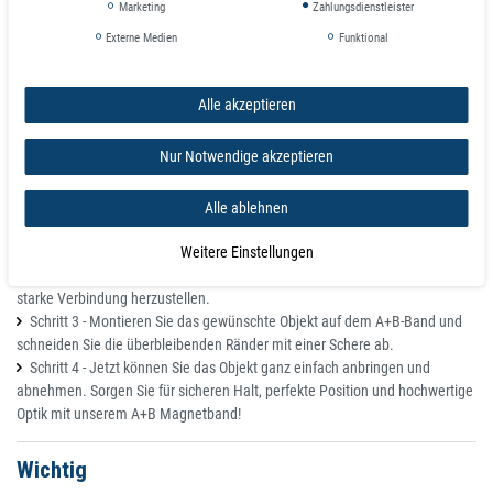
VIELERORTS EINSETZBAR – Bestens für Haushalt, Büro, Camping &
Marketing
Zahlungsdienstleister
Werkstatt geeignet
Externe Medien
Funktional
Bestens für Haushalt, Büro, Camping & Werkstatt geeignet
Befestigen Insektengitter, Vorhänge und Schutzfolien leicht an Tür- und
Fensterrahmen, Magnetband A und B haften magnetisch aneinander.
Alle akzeptieren
Installation
Nur Notwendige akzeptieren
Schritt 1 - Reinigen Sie die Oberfläche gründlich, um einen ebenen
Untergrund zu schaffen, bevor Sie das A+B-Band z.B. an Ihrem Tür- oder
Alle ablehnen
Ihrem Fensterrahmen anbringen.
Weitere Einstellungen
Schritt 2 - Bringen Sie eine Seite des A+B-Klebebandes auf der Oberfläche
an und befestigen Sie anschließend das zweite Klebeband darauf, um eine
starke Verbindung herzustellen.
Schritt 3 - Montieren Sie das gewünschte Objekt auf dem A+B-Band und
schneiden Sie die überbleibenden Ränder mit einer Schere ab.
Schritt 4 - Jetzt können Sie das Objekt ganz einfach anbringen und
abnehmen. Sorgen Sie für sicheren Halt, perfekte Position und hochwertige
Optik mit unserem A+B Magnetband!
Wichtig