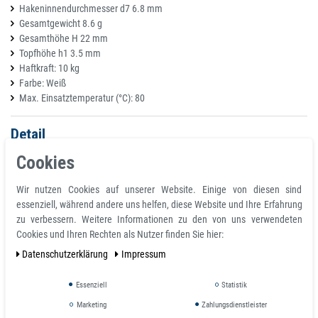
Hakeninnendurchmesser d7 6.8 mm
Gesamtgewicht 8.6 g
Gesamthöhe H 22 mm
Topfhöhe h1 3.5 mm
Haftkraft: 10 kg
Farbe: Weiß
Max. Einsatztemperatur (°C): 80
Detail
Diese Hakenmagnete halten alles, was aufgehängt werden soll, sicher an
Cookies
der Wand oder an der Decke. Zur Wand- und Deckenbefestigung von
Schlüsseln, Werkzeug, Taschen, Garderobe etc. in Büro, Lager, Werkstatt, im
Wir nutzen Cookies auf unserer Website. Einige von diesen sind
Lieferwagen etc. Die Magnethaken halten auf jedem metallischem
essenziell, während andere uns helfen, diese Website und Ihre Erfahrung
Untergrund. Wenn du keine Magnetpinnwand oder andere Metalloberfläche
zu verbessern. Weitere Informationen zu den von uns verwendeten
zur Verfügung hast, schaffen Magnetleisten oder Magnetfarbe Abhilfe.
Cookies und Ihren Rechten als Nutzer finden Sie hier:
Auch wenn die Haken stabil und sicher halten, lassen sie sich mühelos
Daten­schutz­erklärung
Impressum
entfernen und neu positionieren.
Schlichter, weißer Magnethaken
Essenziell
Statistik
Einfache und schnelle Montage an magnethaftenden Oberflächen
Marketing
Zahlungsdienstleister
Zur Schaffung von Aufhängemöglichkeiten ohne Bohren