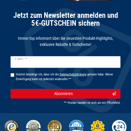
Jetzt zum Newsletter anmelden und
5€‑GUTSCHEIN sichern
Immer top informiert über die neuesten Produkt-Highlights,
exklusive Rabatte & Gutscheine!
Newsletter
E-MAIL **
Honig
Hiermit bestätige ich, dass ich die
Daten­schutz­erklärung
gelesen habe. Meine
Einwilligung kann ich jederzeit widerrufen.**
Abonnieren
** Hierbei handelt es sich um ein Pflichtfeld.