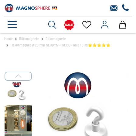
Home
Büromagnete
Dekomagnete
Hakenmagnet Ø 20 mm NEODYM - WEISS - hält 10 kg⭐⭐⭐⭐⭐