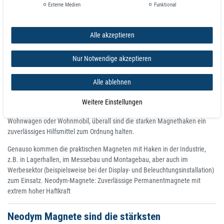
Externe Medien
Funktional
Praktischer, funktionaler Alltagshelfer mit vielen Einsatzmöglichkeiten
Weiß lackierte Oberfläche
Verschiedene Größen: 2,0/2,5/3,2 cm
Alle akzeptieren
Zur Wand- und Deckenbefestigung
Beweglich, Magnethaftend, Leicht abnehmbar
Nur Notwendige akzeptieren
Einsatzgebiete
Alle ablehnen
Die Magnete mit Gewinde und den praktischen Aufhänge-Haken eignen
sich für den Einsatz im gewerblichen und privaten Bereich. Egal ob Balkon,
Weitere Einstellungen
Garage, Büro, Schule, Werkstatt, Turnhalle oder im Urlaub mit dem
Wohnwagen oder Wohnmobil, überall sind die starken Magnethaken ein
zuverlässiges Hilfsmittel zum Ordnung halten.
Genauso kommen die praktischen Magneten mit Haken in der Industrie,
z.B. in Lagerhallen, im Messebau und Montagebau, aber auch im
Werbesektor (beispielsweise bei der Display- und Beleuchtungsinstallation)
zum Einsatz. Neodym-Magnete: Zuverlässige Permanentmagnete mit
extrem hoher Haftkraft
Neodym Magnete sind die stärksten