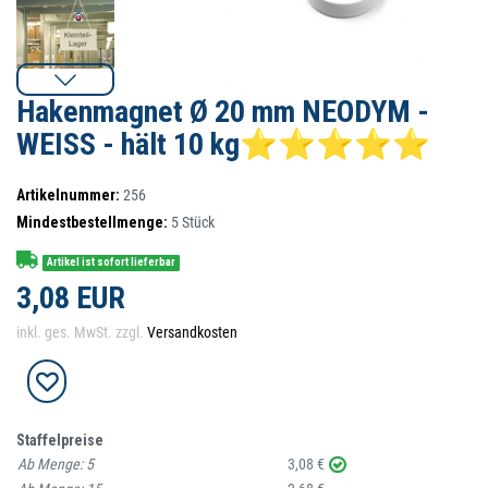
Hakenmagnet Ø 20 mm NEODYM -
WEISS - hält 10 kg⭐⭐⭐⭐⭐
Artikelnummer:
256
Mindestbestellmenge:
5
Stück
Artikel ist sofort lieferbar
3,08 EUR
inkl. ges. MwSt. zzgl.
Versandkosten
Staffelpreise
Ab Menge:
5
3,08 €