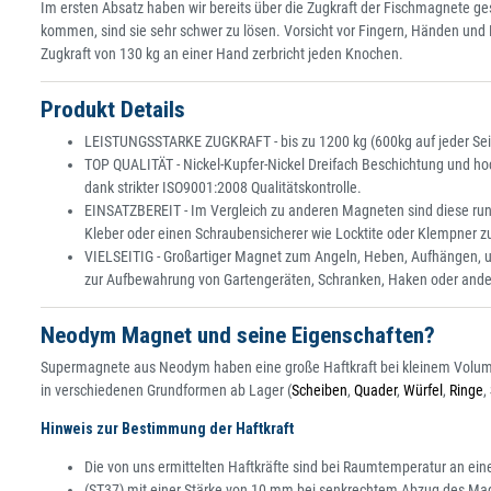
Im ersten Absatz haben wir bereits über die Zugkraft der Fischmagnete g
kommen, sind sie sehr schwer zu lösen. Vorsicht vor Fingern, Händen un
Zugkraft von 130 kg an einer Hand zerbricht jeden Knochen.
Produkt Details
LEISTUNGSSTARKE ZUGKRAFT - bis zu 1200 kg (600kg auf jeder Seit
TOP QUALITÄT - Nickel-Kupfer-Nickel Dreifach Beschichtung und ho
dank strikter ISO9001:2008 Qualitätskontrolle.
EINSATZBEREIT - Im Vergleich zu anderen Magneten sind diese run
Kleber oder einen Schraubensicherer wie Locktite oder Klempner zu
VIELSEITIG - Großartiger Magnet zum Angeln, Heben, Aufhängen, u
zur Aufbewahrung von Gartengeräten, Schranken, Haken oder ander
Neodym Magnet und seine Eigenschaften?
Supermagnete aus Neodym haben eine große Haftkraft bei kleinem Volum
in verschiedenen Grundformen ab Lager (
Scheiben
,
Quader
,
Würfel
,
Ringe
,
Hinweis zur Bestimmung der Haftkraft
Die von uns ermittelten Haftkräfte sind bei Raumtemperatur an eine
(ST37) mit einer Stärke von 10 mm bei senkrechtem Abzug des M