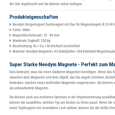
der Öse angebracht und Sie können schon loslegen.
Produkteigenschaften
Neodym Bergemagnet Suchmagnet mit Öse für Magnetangeln Ø 32-90 mm
Farbe: Silber
Magnetdurchmesser: 32 - 90 mm
Maximale Zugkraft: 230 kg
Beschichtung: Ni + Cu + Ni-Dreifach beschichtet
Material: Neodym-Magnete+ A3-Stahlplatte+ 304-Edelstahl-Ringschraub
Super Starke Neodym Magnete - Perfekt zum M
Dies bedeutet, dass Sie einen stärkeren Magneten benötigen. Wenn das Ob
zwischen dem Magneten und dem Objekt, das Sie angeln möchten, besteht, 
bedecken, machen einen kraftvollen Magneten angemessen. Sie können au
als unbearbeitete Magnete.
Sie können auch aus mehreren Optionen in der Implementierung auswähle
können Sie auswählen, welcher Typ am besten zu Ihnen passt. Wenn Sie s
einen Topfmagnet mit versenktem Loch wählen, können Sie die Größe Ihre