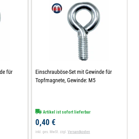
de für
Einschrauböse-Set mit Gewinde für
E
Topfmagnete, Gewinde: M5
T
Artikel ist sofort lieferbar
0,40 €
0
inkl. ges. MwSt.
zzgl.
Versandkosten
in