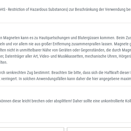
RoHS - Restriction of Hazardous Substances) zur Beschränkung der Verwendung best
en Magneten kann es zu Hautquetschungen und Blutergüssen kommen. Beim Zus
deln und vor allem nie aus großer Entfernung zusammenprallen lassen. Magnete g
ten nicht in unmittelbarer Nähe von Geräten oder Gegenständen, die durch Mag
er, Datenträger aller Art, Video- und Musikkassetten, mechanische Uhren, Hörge
lten.
urch senkrechten Zug bestimmt. Beachten Sie bitte, dass sich die Haftkraft die
 verringert. In solchen Anwendungsfällen kann daher die hier angegebene maxima
 können diese leicht brechen oder absplittern! Daher sollte eine unkontrollierte