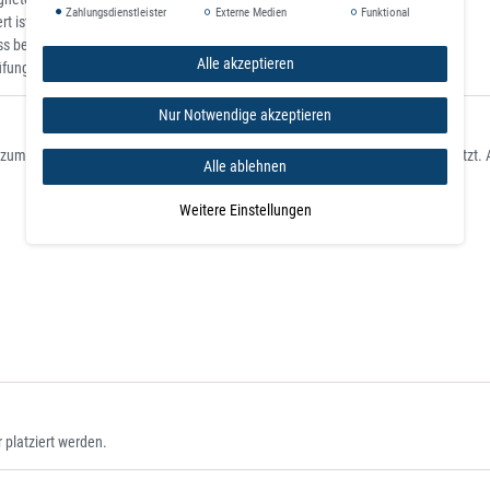
Zahlungsdienstleister
Externe Medien
Funktional
 ist in Ausnahmefällen möglich.
s bei dünneren, lackierten und nicht absolut
Alle akzeptieren
rüfung bestimmten Werte beträgt!
Nur Notwendige akzeptieren
Spielen, Experimentieren und zum Kreieren dekorativer Objekte eingesetzt. Aus
Alle ablehnen
Weitere Einstellungen
 platziert werden.