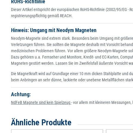
ROHS-Richtlinie
Dieser Artikel entspricht der europäischen RoHS-Richtlinie (2002/95/EG - 
registrierungspflichtig gemäß REACH.
Hinweis: Umgang mit Neodym Magneten
Neodym-Magnete sind extrem stark. Besonders beim Umgang mit größer
Verletzungen führen. Sie sollten die Magnete deshalb mit Vorsicht behan
medizinischen Problemen führen. Vor allem größere Neodym-Magnete soll
Dazu gehören u.a. Fernseher und Monitore, Kredit- und EC-Karten, Comput
Magneten gestört werden. Lassen Sie im Zweifelsfall äußerste Vorsicht wa
Die Magnetkraft wird auf Grundlage einer 10 mm dicken Stahlplatte und d
beim Anbringen an sehr dünne, lackierte oder unebene Metallflächen stark
Achtung:
NdFeB Magnete sind kein Spielzeug
- vor allem mit kleineren Messungen,
Ähnliche Produkte