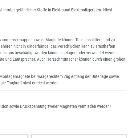
immter gefährlicher Stoffe in Elektround Elektronikgeräten. Nicht
ammenschnappen zweier Magnete können Teile absplittern und zu
ehören nicht in Kinderhände, das Verschlucken kann zu ernsthaften
netismus beschädigt werden können, gelagert oder verwendet werden.
räte und Lautsprecher. Auch Herzschrittmacher können durch einen großen
ser Montagemagnete bei waagerechtem Zug entlang der Unterlage sowie
le Tragkraft nicht erreicht werden.
 Kollision sowie Druckspannung zweier Magneten vermieden werden!