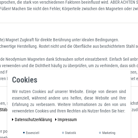
esprochen, die stark von verschiedenen Faktoren beeinflusst wird. ABER ACHTEN
d Füßen! Machen Sie nicht den Fehler, Körperteile zwischen den Magneten oder z
e) Magnet Zugkraft für direkte Berührung unter idealen Bedingungen.
chwertige Herstellung. Rostet nicht und die Oberfläche aus beschichtetem Stahl 
de Neodymium Magneten dank Schrauben sofort einsatzbereit. Einfach Seil anbr
 verwenden und die Dichtheit häufig zu überprüfen, um zu verhindern, dass sich d
nd Festhalten. Viel Spaß beim Suchen von verlorenen Schätzen in Flüssen, Seen,
Cookies
en Dingen verwendet werden – wo auch immer ein unglaublich starker Magnet erf
Wir nutzen Cookies auf unserer Website. Einige von diesen sind
essenziell, während andere uns helfen, diese Website und Ihre
en, sie ermöglichen so neue technische Lösungen und eröffnen unterschiedlic
Erfahrung zu verbessern. Weitere Informationen zu den von uns
Stäbe
und
Kugeln
). Durch ihre Nickel-Kupfer-Nickel-Beschichtung erhalten sie z
verwendeten Cookies und Ihren Rechten als Nutzer finden Sie hier:
Daten­schutz­erklärung
Impressum
r polierten Platte aus Stahl S235JR
Essenziell
Statistik
Marketing
agneten bestimmt worden (1kg~10N).