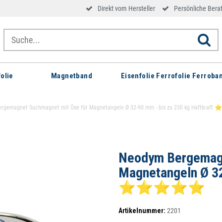
Direkt vom Hersteller
Persönliche Bera
olie
Magnetband
Eisenfolie Ferrofolie Ferroba
rgemagnet Suchmagnet mit Öse für Magnetangeln Ø 32-90 mm - bis zu 230 kg Haft
Neodym Bergemagn
Magnetangeln Ø 32
⭐⭐⭐⭐⭐
Artikelnummer:
2201