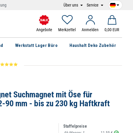
Über uns
Service
tung
Angebote
Merkzettel
Anmelden
0,00 EUR
nd
Werkstatt Lager Büro
Haushalt Deko Zubehör
kraft ⭐⭐⭐⭐⭐
et Suchmagnet mit Öse für
-90 mm - bis zu 230 kg Haftkraft
Staffelpreise
Ab Menge:
1
11,55 €